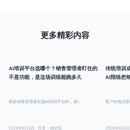
AI培训平台选哪个？销售管理者盯住的
传统培训成
不是功能，是这场训练能跑多久
AI陪练把
很多销售管理者在挑AI培训平台时，第一
客户在电话那
2026年8月6日
作者：销研院
2026年8月6