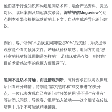
他们基于行业知识库构建追问话术库，融合产品资料、竞品
对比、临床案例及销冠真实录音。
深维智信Megaview
的动
态剧本引擎会根据沉默前的上下文，自动生成差异化追问建
议。
例如，客户听到”术后恢复周期缩短30%”后沉默，系统提示
观察是否看向预算文件。若确认价格敏感，追问方向是”您
科室的耗材预算周期是怎样的”；若临床效果存疑，则转向”
目前术后感染率的数据方便透露吗”。
追问不是话术背诵，而是情境判断
。陈锋要求团队每次训练
后回看评分详情，特别是”需求挖掘”和”成交推进”的失分
点。一位代表发现自己在追问时频繁使用”是不是””有没有”
等封闭式问题，导致客户重新陷入被动——这个细节在传统
培训中几乎不可能被精准捕捉。