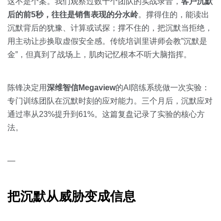
关于我们
资源中心
这不是个案。我们观察过数十个团队的实战录音，
客户沉默
房地产
后的前5秒，往往是销售表现的分水岭
。撑得住的，能读出
全部
沉默背后的犹豫、计算或试探；撑不住的，把沉默当拒绝，
金融
用主动让步换取虚假安全感。传统培训里讲师会教”沉默是
预约演示
白皮书
金”，但真到了战场上，肌肉记忆根本不听大脑指挥。
按角色
销售会话智能
销售人员
陈锋决定用
深维智信Megaview
的AI陪练系统做一次实验：
专门训练团队在沉默时刻的应对能力。三个月后，沉默应对
销售管理
通过率从23%提升到61%。这篇复盘记录了实验的核心方
法。
按业务场景
—
交易跟进
培训辅导
把沉默从威胁变成信息