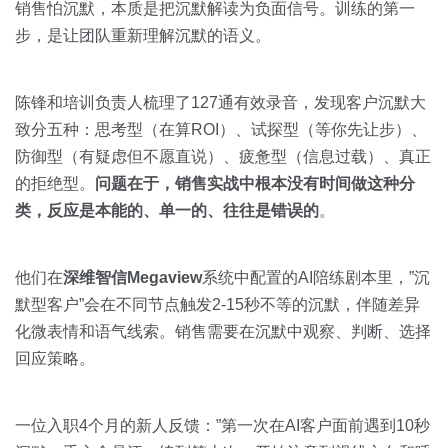
销售怕沉默，本质是把沉默解读为负面信号。训练的第一
步，是让团队重新理解沉默的语义。
陈锋和培训负责人梳理了127通有效录音，发现客户沉默大
致分五种：思考型（在算ROI）、试探型（等你先让步）、
防御型（有疑虑但不愿直说）、疲惫型（信息过载）、真正
的拒绝型。
问题在于，销售实战中根本没有时间做这种分
类，反应是本能的、单一的、往往是错误的
。
他们在
深维智信Megaview
系统中配置的AI陪练剧本里，”沉
默型客户”会在不同节点触发2-15秒不等的沉默，伴随差异
化微表情和语气线索。销售需要在沉默中观察、判断、选择
回应策略。
一位入职4个月的新人反馈：”第一次在AI客户面前遇到10秒