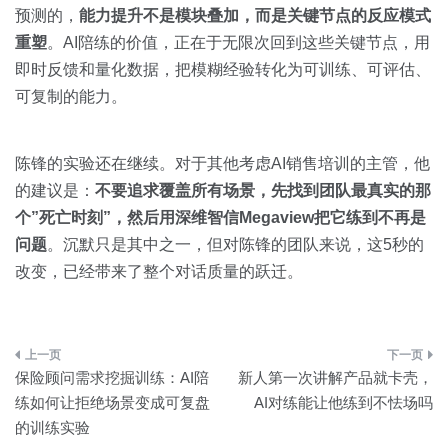
预测的，
能力提升不是模块叠加，而是关键节点的反应模式
重塑
。AI陪练的价值，正在于无限次回到这些关键节点，用
即时反馈和量化数据，把模糊经验转化为可训练、可评估、
可复制的能力。
陈锋的实验还在继续。对于其他考虑AI销售培训的主管，他
的建议是：
不要追求覆盖所有场景，先找到团队最真实的那
个”死亡时刻”，然后用深维智信Megaview把它练到不再是
问题
。沉默只是其中之一，但对陈锋的团队来说，这5秒的
改变，已经带来了整个对话质量的跃迁。
文
保险顾问需求挖掘训练：AI陪
新人第一次讲解产品就卡壳，
章
练如何让拒绝场景变成可复盘
AI对练能让他练到不怯场吗
的训练实验
导