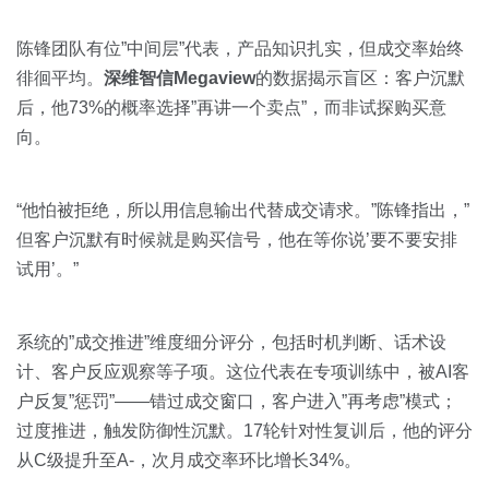
陈锋团队有位”中间层”代表，产品知识扎实，但成交率始终
徘徊平均。
深维智信Megaview
的数据揭示盲区：客户沉默
后，他73%的概率选择”再讲一个卖点”，而非试探购买意
向。
“他怕被拒绝，所以用信息输出代替成交请求。”陈锋指出，”
但客户沉默有时候就是购买信号，他在等你说’要不要安排
试用’。”
系统的”成交推进”维度细分评分，包括时机判断、话术设
计、客户反应观察等子项。这位代表在专项训练中，被AI客
户反复”惩罚”——错过成交窗口，客户进入”再考虑”模式；
过度推进，触发防御性沉默。17轮针对性复训后，他的评分
从C级提升至A-，次月成交率环比增长34%。