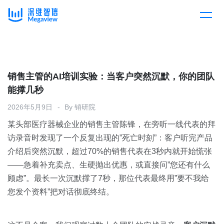
产品
Skip
to
content
解决方案
产品总览
销售主管的AI培训实验：当客户突然沉默，你的团队
能撑几秒
客户案例
产品集成
按行业
2026年5月9日
By
销研院
某头部医疗器械企业的销售主管陈锋，在旁听一线代表的拜
企业服务
开放平台
下载客户端
访录音时发现了一个反复出现的”死亡时刻”：客户听完产品
介绍后突然沉默，超过70%的销售代表在3秒内就开始慌张
消费医疗
——急着补充卖点、生硬抛出优惠，或直接问”您还有什么
定价
顾虑”。最长一次沉默撑了7秒，那位代表最终用”要不我给
教育
您发个资料”把对话彻底终结。
资源中心
汽车