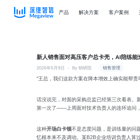
产品
解决方案
客户案例
Skip
to
content
新人销售面对高压客户总卡壳，AI陪练
2026年5月9日
By
销研院
销售管理
“王总，我们这款方案在降本增效上确实能帮贵
话没说完，对面的采购总监已经第三次看表。
第一次了——上周面对技术负责人的连环追问，
这种
开场白卡顿
不是态度问题，是训练量的问
忆根本来不及调动。某B2B企业培训负责人算