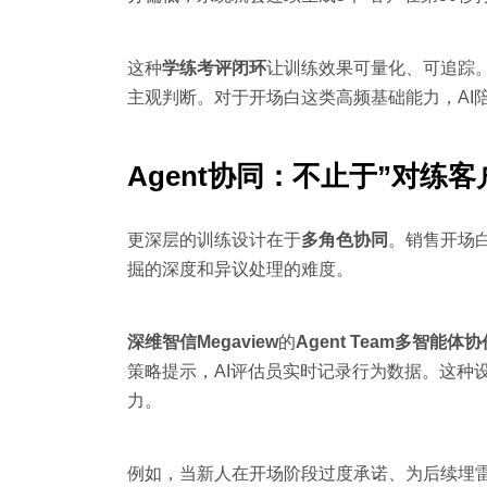
这种
学练考评闭环
让训练效果可量化、可追踪
主观判断。对于开场白这类高频基础能力，AI
Agent协同：不止于”对练
更深层的训练设计在于
多角色协同
。销售开场
掘的深度和异议处理的难度。
深维智信Megaview
的
Agent Team多智能体
策略提示，AI评估员实时记录行为数据。这种
力。
例如，当新人在开场阶段过度承诺、为后续埋雷