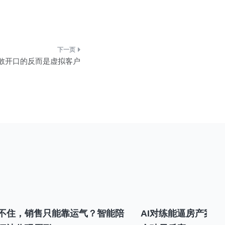
敢开口的反而是虚拟客户
不住，销售只能靠运气？智能陪
AI对练能逼房产案场