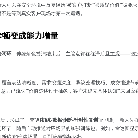
新人可以在安全环境中反复经历”被客户打断””被质疑价值””被要
而不是等到真实客户现场才第一次遭遇。
卡顿变成能力增量
馈闭环
。传统角色扮演结束后，主管点评往往滞后且主观——”这
，覆盖表达清晰度、需求挖掘深度、异议处理技巧、成交推进节
意力已流失””价值陈述过于抽象，客户未建立具体认知””未回
后，形成了一套”
AI初练-数据诊断-针对性复训
“的机制：新人先
弱环节，随后自动推送对应场景的加强训练包。例如，雷达图显示
打断你”的变体场景，直到该项指标达标。