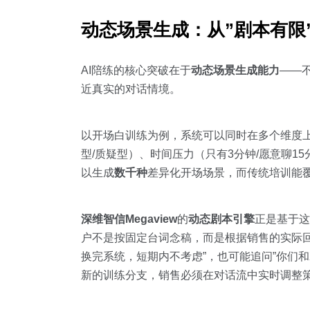
动态场景生成：从”剧本有限”
AI陪练的核心突破在于
动态场景生成能力
——
近真实的对话情境。
以开场白训练为例，系统可以同时在多个维度上
型/质疑型）、时间压力（只有3分钟/愿意聊1
以生成
数千种
差异化开场场景，而传统培训能覆
深维智信Megaview
的
动态剧本引擎
正是基于这
户不是按固定台词念稿，而是根据销售的实际回
换完系统，短期内不考虑”，也可能追问”你们和
新的训练分支，销售必须在对话流中实时调整