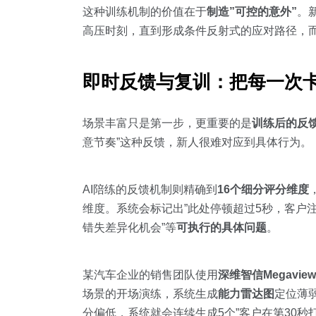
这种训练机制的价值在于
制造”可控的意外”
。
高压时刻，直到形成条件反射式的应对路径，
即时反馈与复训：把每一次
场景丰富只是第一步，更重要的是
训练后的反
意节奏”这种反馈，新人很难对应到具体行为。
AI陪练的反馈机制则精确到
16个细分评分维度
维度。系统会标记出”此处停顿超过5秒，客户注
错失差异化机会”等
可执行的具体问题
。
某汽车企业的销售团队使用
深维智信Megaview
场景的开场演练，系统生成
能力雷达图
定位薄
分偏低，系统就会连续生成5个”客户在第30秒