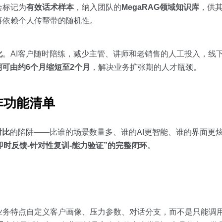
会标记为
有效话术样本
，纳入团队的
MegaRAG领域知识库
，供
再依赖个人传帮带的随机性。
化
。AI客户随时陪练，减少主管、讲师和老销售的人工投入，线
可由约6个月缩短至2个月
，解决业务扩张期的人才瓶颈。
非功能清单
对比
的陷阱——比谁的场景数量多、谁的AI更智能、谁的界面更
即时反馈-针对性复训-能力验证”的完整闭环
。
业务特点自定义客户画像、压力参数、对话分支，而不是只能调