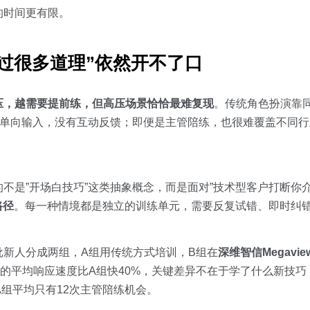
的时间更有限。
过很多道理”依然开不了口
压，越需要提前练，但高压场景恰恰最难复现
。传统角色扮演靠
能单向输入，没有互动反馈；即便是主管陪练，也很难覆盖不同
不是”开场白技巧”这类抽象概念，而是面对”技术型客户打断你介
路径
。每一种情境都是独立的训练单元，需要反复试错、即时纠
新人分成两组，A组用传统方式培训，B组在
深维智信Megavie
的平均响应速度比A组快40%，关键差异不在于学了什么新技巧
组平均只有12次主管陪练机会。