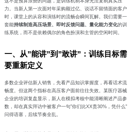
关于我们
资源中心
这不是预算浪费的问题，是训练机制本身无法复制真实压
房地产
力。当新人第一次面对年采购额过亿、说话不留情面的客户
全部
时，课堂上的从容和演练时的流畅会瞬间瓦解。我们需要一
金融
套能
持续制造高压场景、即时反馈问题、量化能力变化
的训
预约演示
白皮书
练系统，而不是依赖偶尔的角色扮演和主管的空闲时间。
按角色
销售会话智能
销售人员
一、从”能讲”到”敢讲”：训练目标需
要重新定义
销售管理
多数企业评估新人销售，先看产品知识掌握度，再看话术流
按业务场景
畅度。但这两个指标在高压客户面前往往失效。某医疗器械
企业的培训复盘显示，新人在模拟考核中能清晰阐述产品参
交易跟进
数，却在真实拜访中被客户一句”你们比XX贵30%，凭什么”
培训辅导
问得语塞，后续节奏全乱。