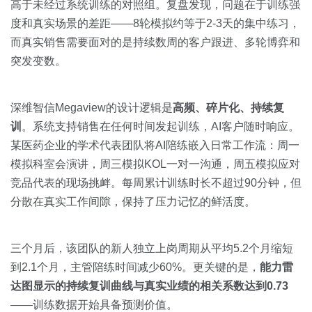
高于未经过系统训练的对照组。复盘发现，问题在于训练强
度和真实场景的差距——8轮模拟约等于2-3天的集中练习，
而真实销售需要面对的是持续数周的客户跟进、多轮博弈和
突发变数。
深维智信Megaview的设计逻辑是
高频、碎片化、持续复
训
。系统支持销售在任何时间发起训练，AI客户随时响应。
某医药企业的学术代表团队将AI陪练嵌入日常工作流：周一
模拟科室会演讲，周三模拟KOL一对一沟通，周五模拟应对
竞品代表的现场挑衅。每周累计训练时长不超过90分钟，但
分散在真实工作间隙，保持了压力记忆的鲜活度。
三个月后，该团队的新人独立上岗周期从平均5.2个月缩短
到2.1个月，主管陪练时间减少60%。更关键的是，
能力雷
达图显示的持续复训曲线与真实业绩的相关系数达到0.73
——训练数据开始具备预测价值。