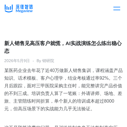
产品
Skip
to
content
解决方案
产品总览
新人销售见高压客户就慌，AI实战演练怎么练出稳心
态
客户案例
产品集成
按行业
2026年5月9日
By
销研院
某医药企业去年花了近40万做新人销售集训，课程涵盖产品
企业服务
开放平台
下载客户端
知识、话术模板、客户心理学，结业考核通过率92%。三个
月后跟踪，面对三甲医院采购主任时，能完整讲完产品价值
消费医疗
的不到三成。培训负责人算了一笔账：外请讲师、场地、差
定价
旅、主管陪练时间折算，单个新人的培训成本超过8000
教育
元，但高压场景下的实战能力几乎无法验证。
资源中心
汽车