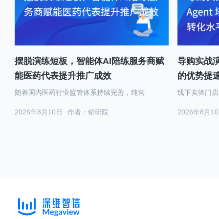
摆脱演练短板，智能体AI陪练服务商赋
导购实战演
能医药代表提升推广成效
的优势提
随着国内医药行业监管体系持续完善，纯营
线下实体门店
2026年8月10日
作者：销研院
2026年8月1