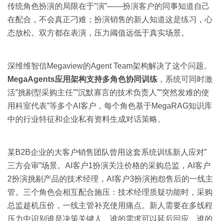
传统角色扮演的局限在于”演”——扮演客户的同事知道自己
在配合，不会真正刁难；扮演销售的新人知道这是练习，心
态放松。双方都在表演，压力阈值远低于真实场景。
深维维智信Megaview的Agent Team架构解决了这个问题。
MegaAgents应用架构支持多角色协同训练
，系统可同时激
活”挑剔型采购主任””沉默寡言的技术负责人””突然发难的使
用科室代表”等多个AI客户，每个角色基于MegaRAG知识库
中的行业特征和企业私有资料生成对话策略。
某B2B企业的大客户销售团队曾用这套系统训练新人应对”
三方会审”场景。AI客户1扮演关注价格的采购总监，AI客户
2扮演挑剔产品的技术经理，AI客户3扮演抱怨售后的一线主
管。三个角色会相互配合施压：技术经理质疑功能时，采购
总监趁机压价，一线主管补充使用痛点。新人需要在多线程
压力中识别谁是决策关键人、谁的需求可以延后回应、谁的