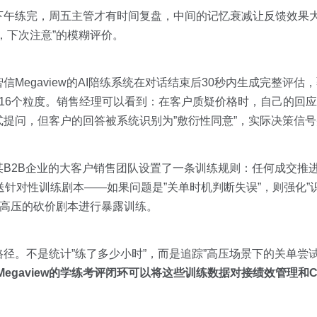
下午练完，周五主管才有时间复盘，中间的记忆衰减让反馈效果
，下次注意”的模糊评价。
信Megaview的AI陪练系统在对话结束后30秒内生成完整评
16个粒度。销售经理可以看到：在客户质疑价格时，自己的回
提问，但客户的回答被系统识别为”敷衍性同意”，实际决策信
某B2B企业的大客户销售团队设置了一条训练规则：任何成交推
送针对性训练剧本——如果问题是”关单时机判断失误”，则强化”
更高压的砍价剧本进行暴露训练。
径。不是统计”练了多少小时”，而是追踪”高压场景下的关单尝试
Megaview的学练考评闭环可以将这些训练数据对接绩效管理和