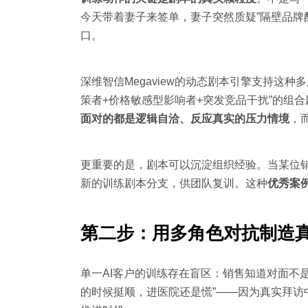
今天带着妻子来签单，妻子突然质疑”隔壁品牌
口。
深维智信Megaview的动态剧本引擎支持这种
策者+价格敏感型影响者+突发竞品干扰”的组
面对的都是逻辑自洽、反应真实的压力情境
，
更重要的是，剧本可以沉淀组织经验。当某位销
新的训练剧本分支，供团队复训。这种
优秀案
第二步：用多角色对抗制造
单一AI客户的训练存在盲区：销售知道对面不
的时候挺顺，进医院还是慌”——因为真实拜