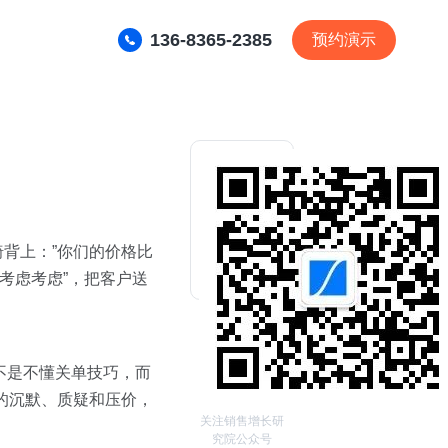
136-8365-2385
预约演示
背上：”你们的价格比
考虑考虑”，把客户送
不是不懂关单技巧，而
实的沉默、质疑和压价，
关注销售增长研
究院公众号