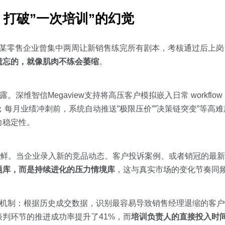
打破”一次培训”的幻觉
”。某零售企业曾集中两周让新销售练完所有剧本，考核通过后上
遗忘的，就像肌肉不练会萎缩
。
深维智信Megaview支持将高压客户模拟嵌入日常 workflo
；每月业绩冲刺前，系统自动推送”极限压价””决策链突变”等高
力稳定性。
持新鲜。当企业录入新的竞品动态、客户投诉案例、或者销冠的最新
题库，而是持续进化的压力情境库
，这与真实市场的变化节奏同
”机制：根据历史成交数据，识别最容易导致销售经理退缩的客
判环节的推进成功率提升了41%，而
培训负责人的直接投入时间