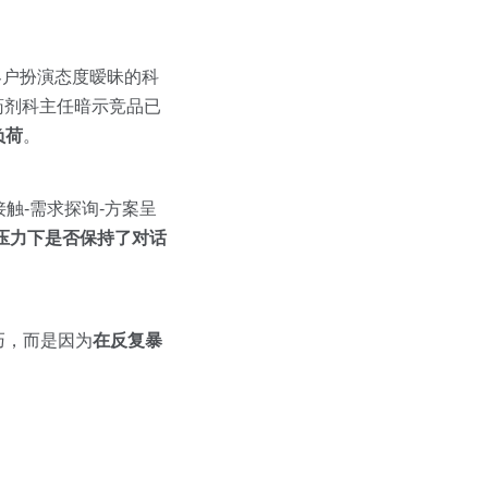
AI客户扮演态度暧昧的科
药剂科主任暗示竞品已
负荷
。
接触-需求探询-方案呈
压力下是否保持了对话
巧，而是因为
在反复暴