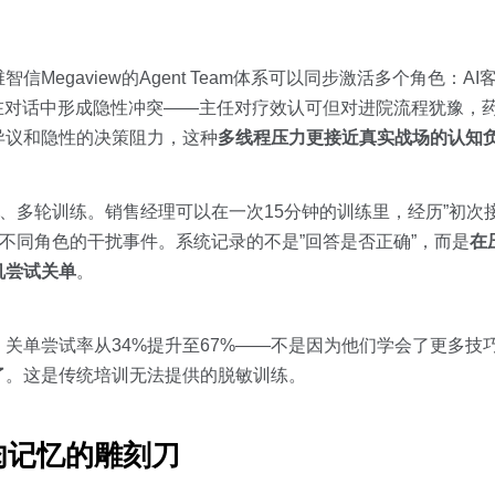
智信Megaview的Agent Team体系可以同步激活多个角色：
在对话中形成隐性冲突——主任对疗效认可但对进院流程犹豫，
异议和隐性的决策阻力，这种
多线程压力更接近真实战场的认知
角色、多轮训练。销售经理可以在一次15分钟的训练里，经历”初次
发不同角色的干扰事件。系统记录的不是”回答是否正确”，而是
在
机尝试关单
。
关单尝试率从34%提升至67%——不是因为他们学会了更多技
了
。这是传统培训无法提供的脱敏训练。
肉记忆的雕刻刀