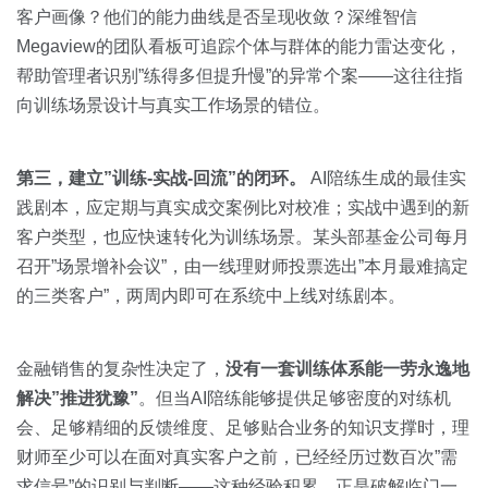
客户画像？他们的能力曲线是否呈现收敛？深维智信
Megaview的团队看板可追踪个体与群体的能力雷达变化，
帮助管理者识别”练得多但提升慢”的异常个案——这往往指
向训练场景设计与真实工作场景的错位。
第三，建立”训练-实战-回流”的闭环。
AI陪练生成的最佳实
践剧本，应定期与真实成交案例比对校准；实战中遇到的新
客户类型，也应快速转化为训练场景。某头部基金公司每月
召开”场景增补会议”，由一线理财师投票选出”本月最难搞定
的三类客户”，两周内即可在系统中上线对练剧本。
金融销售的复杂性决定了，
没有一套训练体系能一劳永逸地
解决”推进犹豫”
。但当AI陪练能够提供足够密度的对练机
会、足够精细的反馈维度、足够贴合业务的知识支撑时，理
财师至少可以在面对真实客户之前，已经经历过数百次”需
求信号”的识别与判断——这种经验积累，正是破解临门一