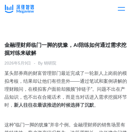
产品
Skip
to
content
解决方案
产品总览
金融理财师临门一脚的犹豫，AI陪练如何通过需求挖
掘对练来破解
客户案例
产品集成
按行业
2026年5月9日
By
销研院
某头部券商的财富管理部门最近完成了一轮新人上岗前的模
企业服务
开放平台
下载客户端
拟考核，结果却让他们有些意外——通过笔试和案例讲解的
理财顾问，在模拟客户面前却频频”掉链子”。问题不出在产
消费医疗
品知识，也不出在合规话术，而是当对话进入需求挖掘环节
定价
时，
新人往往在最该推进的时候选择了沉默
。
教育
资源中心
汽车
这种”临门一脚的犹豫”并非个例。金融理财师的销售场景有