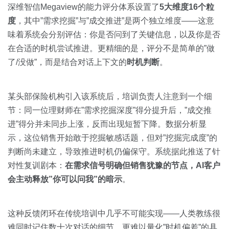
深维智信Megaview的能力评分体系设置了
5大维度16个粒
度
，其中”需求挖掘”与”成交推进”是两个独立维度——这意
味着系统会分别评估：你是否问到了关键信息，以及你是否
在合适的时机尝试推进。更精细的是，评分不是简单的”做
了/没做”，而是结合对话上下文的
时机判断
。
某头部保险机构引入该系统后，培训负责人注意到一个细
节：同一位理财师在”需求挖掘深度”得分提升后，”成交推
进”得分并未同步上涨，反而出现短暂下降。数据分析显
示，这位销售开始敢于挖掘敏感话题，但对”挖掘完成度”的
判断尚未建立，导致推进时机仍偏保守。系统据此推送了针
对性复训剧本：
在需求信号明确但销售犹豫的节点，AI客户
会主动释放”你可以问我”的暗示
。
这种反馈闭环在传统培训中几乎不可能实现——人类教练很
难同时记住数十次对话的细节，更难以量化”时机偏差”的具