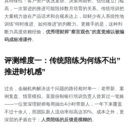
关于我们
资源中心
其特殊性：客户资产状况复杂、决策周期长、信任建立门槛
房地产
高，一次冒进的推进可能毁掉数月培育的关系。传统培训把
全部
大量精力放在产品话术和合规表达上，却鲜少有人系统性地
金融
训练”何时推进、如何推进”的判断力。更棘手的是，这种判
预约演示
白皮书
断力高度依赖经验，
优秀理财师”察言观色”的直觉难以被编
按角色
码成标准课件
。
销售会话智能
销售人员
评测维度一：传统陪练为何练不出”
销售管理
推进时机感”
按业务场景
过去，金融机构解决这个问题的路径相对单一：老带新、案
例复盘、情景模拟。某股份制银行培训负责人曾算过一笔账
交易跟进
——一位资深理财师每周抽出4小时带新人，一年下来覆盖
培训辅导
不过十余人，而团队新人流动率却高达30%。成本之外，更
深层的矛盾在于：
人类陪练的反馈是模糊的
。