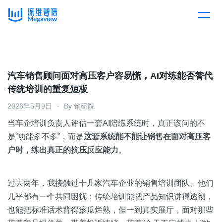
产品
Skip
to
content
解决方案
产品总览
汽车销售顾问面对高压客户容易慌，AI对练能否替代
传统培训的重复短板
客户案例
产品集成
按行业
2026年5月9日
By
销研院
当车企培训负责人评估一套AI陪练系统时，真正该问的不
企业服务
开放平台
下载客户端
是”功能多不多”，而是
这套系统能不能让销售在面对高压客
户时，练出真正的抗压反应能力
。
消费医疗
定价
教育
过去两年，我接触过十几家汽车企业的销售培训团队。他们
资源中心
几乎都有一个共同困扰：传统培训能把产品知识讲得透彻，
汽车
也能把标准话术背得滚瓜烂熟，但一到真实展厅，面对那些