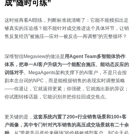
成”随时可练”
这时候再看AI陪练，判断标准就清晰了：它能不能模拟出足
够真实的压迫感？能不能针对成交推进这个具体环节，让销
售反复经历”被施压—应对—被反击—再调整”的完整循环？
深维智信Megaview的做法是
用Agent Team多智能体协作
体系，把单一AI客户升级为一个能配合施压、能动态反应的
训练对手
。MegaAgents架构支撑下的AI客户，不是只会按
剧本念台词的NPC，而是能根据销售的表现实时调整策略
——你退让，它就逼得更紧；你强硬，它就抛出新的异议；
你试图转移话题，它能识别并把你拉回成交焦点。
更关键的是，
这套系统内置了200+行业销售场景和100+客
户画像，其中专门针对汽车销售的高压成交场景就有二十余
种
。从”带着竞品底价来砸场”的价格敏感型客户，到”今天必