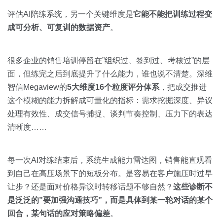
评估AI陪练系统，另一个关键维度是
它能不能把训练过程变
成可分析、可复训的数据资产
。
很多企业的销售培训停留在”组织过、签到过、考核过”的层
面，但练完之后到底提升了什么能力，谁也说不清楚。深维
智信Megaview的
5大维度16个粒度评分体系
，把成交推进
这个模糊的能力拆解成可量化的指标：需求挖掘深度、异议
处理有效性、成交信号捕捉、谈判节奏控制、压力下的表达
清晰度……
每一次AI对练结束后，系统生成能力雷达图，销售能直观看
到自己在高压场景下的短板分布。是容易在客户施压时过早
让步？还是面对价格异议时转移话题不够自然？
这些诊断不
是泛泛的”要加强沟通技巧”，而是具体到某一轮对话的某个
回合，某句话的应对策略偏差
。