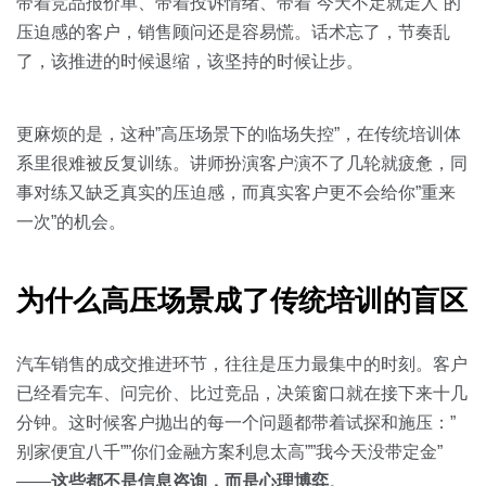
关于我们
资源中心
带着竞品报价单、带着投诉情绪、带着”今天不定就走人”的
房地产
压迫感的客户，销售顾问还是容易慌。话术忘了，节奏乱
全部
了，该推进的时候退缩，该坚持的时候让步。
金融
预约演示
白皮书
按角色
更麻烦的是，这种”高压场景下的临场失控”，在传统培训体
系里很难被反复训练。讲师扮演客户演不了几轮就疲惫，同
销售会话智能
销售人员
事对练又缺乏真实的压迫感，而真实客户更不会给你”重来
一次”的机会。
销售管理
为什么高压场景成了传统培训的盲区
按业务场景
汽车销售的成交推进环节，往往是压力最集中的时刻。客户
交易跟进
已经看完车、问完价、比过竞品，决策窗口就在接下来十几
培训辅导
分钟。这时候客户抛出的每一个问题都带着试探和施压：”
别家便宜八千””你们金融方案利息太高””我今天没带定金”
——
这些都不是信息咨询，而是心理博弈
。