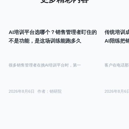
AI培训平台选哪个？销售管理者盯住的
传统培训成
不是功能，是这场训练能跑多久
AI陪练把
很多销售管理者在挑AI培训平台时，第一
客户在电话那
2026年8月6日
作者：销研院
2026年8月6