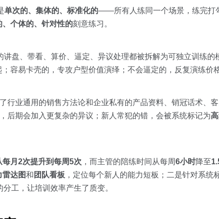
是
单次的、集体的、标准化的
——所有人练同一个场景，练完打
的、个体的、针对性的
刻意练习。
的讲盘、带看、算价、逼定、异议处理都被拆解为可独立训练的
起；容易卡壳的，专攻户型价值演绎；不会逼定的，反复演练价
合了行业通用的销售方法论和企业私有的产品资料、销冠话术、客
的，后期会加入更复杂的异议；新人常犯的错，会被系统标记为
高
每月2次提升到每周5次
，而主管的陪练时间从每周
6小时
降至
1
力雷达图
和
团队看板
，定位每个新人的能力短板；二是针对系统标
”的分工，让培训效率产生了质变。