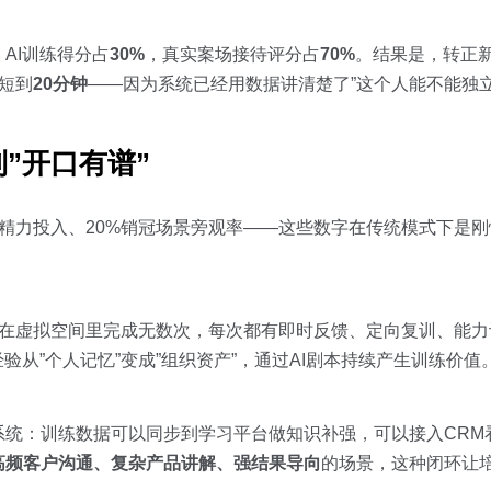
AI训练得分占
30%
，真实案场接待评分占
70%
。结果是，转正
短到
20分钟
——因为系统已经用数据讲清楚了”这个人能不能独立
”开口有谱”
精力投入、20%销冠场景旁观率——这些数字在传统模式下是刚
以在虚拟空间里完成无数次，每次都有即时反馈、定向复训、能力
验从”个人记忆”变成”组织资产”，通过AI剧本持续产生训练价值
系统：训练数据可以同步到学习平台做知识补强，可以接入CRM
高频客户沟通、复杂产品讲解、强结果导向
的场景，这种闭环让培