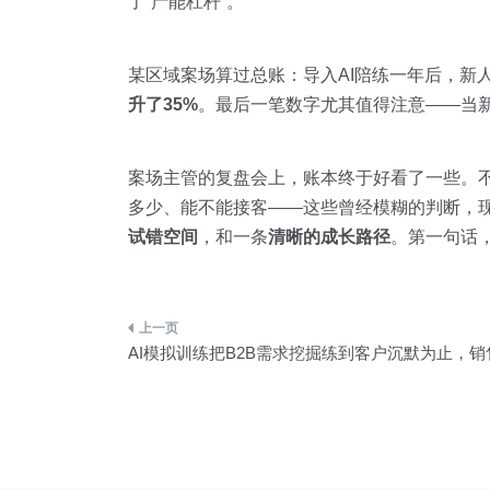
了”产能杠杆”。
某区域案场算过总账：导入AI陪练一年后，新
升了35%
。最后一笔数字尤其值得注意——当
案场主管的复盘会上，账本终于好看了一些。
多少、能不能接客——这些曾经模糊的判断，现
试错空间
，和一条
清晰的成长路径
。第一句话
文
AI模拟训练把B2B需求挖掘练到客户沉默为止，
章
导
航