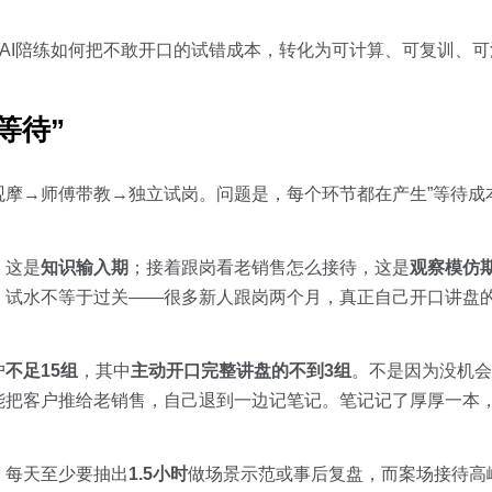
看AI陪练如何把不敢开口的试错成本，转化为可计算、可复训、
等待”
摩→师傅带教→独立试岗。问题是，每个环节都在产生”等待成本
，这是
知识输入期
；接着跟岗看老销售怎么接待，这是
观察模仿
，试水不等于过关——很多新人跟岗两个月，真正自己开口讲盘
户
不足15组
，其中
主动开口完整讲盘的不到3组
。不是因为没机会
能把客户推给老销售，自己退到一边记笔记。笔记记了厚厚一本
，每天至少要抽出
1.5小时
做场景示范或事后复盘，而案场接待高