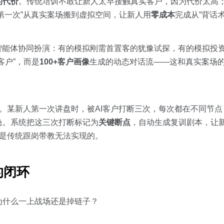
的代价
。传统培训不敢让新人太早接触真实客户，因为代价太高
”第一次”从真实案场搬到虚拟空间，让新人用
零成本
完成从”背话术
智能体协同扮演：有的模拟刚需首置客的犹豫试探，有的模拟投
客户”，而是
100+客户画像
生成的动态对话流——这和真实案场
应对。某新人第一次讲盘时，被AI客户打断三次，每次都在不同节
急。系统把这三次打断标记为
关键断点
，自动生成复训剧本，让
是传统跟岗带教无法实现的。
的闭环
为什么一上战场还是掉链子？