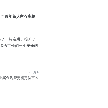
，而
首年新人留存率提
练了、错在哪、提升了
陪练给了他们一个
安全的
训比案例观摩更能定位盲区