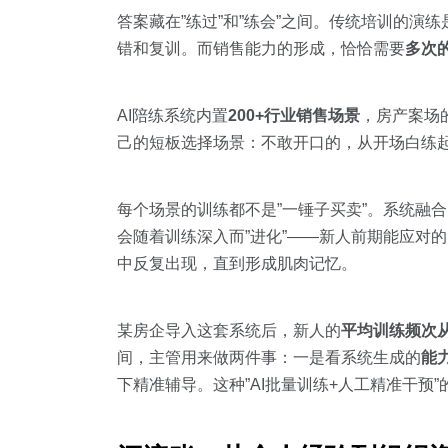
答案藏在”练过”和”练会”之间。传统培训的演练
错和复训。而销售能力的形成，恰恰需要
多次
AI陪练系统内置
200+行业销售场景
，房产案场
己的短板选择场景：不敢开口的，从开场白练
每个场景的训练都不是”一锤子买卖”。系统融
会随着训练深入而”进化”——新人前期能应对
中反复出现，直到形成肌肉记忆。
某房企导入这套系统后，新人的
平均训练频次从
间，主管用来做两件事：一是看系统生成的
能
下精准辅导。这种”AI批量训练+人工精准干预