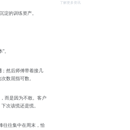
了解更多资讯
可沉淀的训练资产。
”。
期
；然后师傅带着接几
的次数屈指可数。
，而是因为不敢。客户
，下次该慌还是慌。
峰往往集中在周末，恰