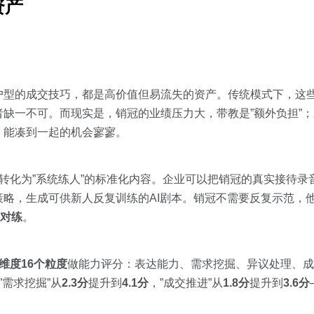
资产
型的成交技巧，都是高价值但易流失的资产。传统模式下，这些
缺一不可。而现实是，销冠的业绩压力大，带教是”额外负担”
，能凑到一起的机会寥寥。
验转化为”系统练人”的标准化内容。企业可以把销冠的真实接待
略，生成可供新人反复训练的AI剧本。销冠不需要反复示范，他
”对练
。
大维度16个粒度
做能力评分：表达能力、需求挖掘、异议处理、成
需求挖掘”从
2.3分
提升到
4.1分
，”成交推进”从
1.8分
提升到
3.6分
。