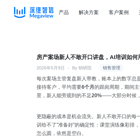
产品
解决方案
客户案例
Skip
to
content
房产案场新人不敢开口讲盘，AI培训如何
2026年5月9日
By
销研院
销售管理
每次案场主管复盘新人带教，账本上的数字总
接待客户，平均需要
6个月
的跟岗周期，期间主
景，新人能旁观到的不足
20%
——大部分时候
更隐蔽的成本是机会流失。新人不敢开口的每一
训给不了”准备好”的确定性：课堂演练像彩排
怎么圆，依然是空白。