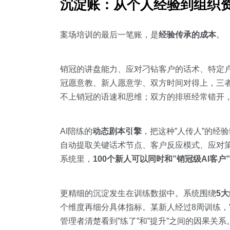
沉淀账：从个人经验到组织
案场培训的最后一笔账，是
经验传承的成本
。
销冠的讲盘能力、应对刁钻客户的话术、特定户
冠愿意教、新人愿意学、双方时间对得上，三者
不上销冠的语速和思维；双方的排班经常错开
AI陪练的
动态剧本引擎
，把这种”人传人”的经
自动提取关键话术节点、客户反应模式、应对策
系统里，
100个新人可以同时和”销冠级AI客户
更精细的沉淀发生在训练数据中。系统围绕
5
个维度再细分具体指标。某新人经过8周训练，”
管理者清楚看到”练了”和”提升”之间的因果关系