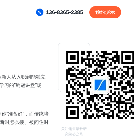
136-8365-2385
预约演示
位新人从入职到能独立
习的”销冠讲盘”场
你”准备好”，而传统培
打断时怎么接、被问住时
关注销售增长研
究院公众号