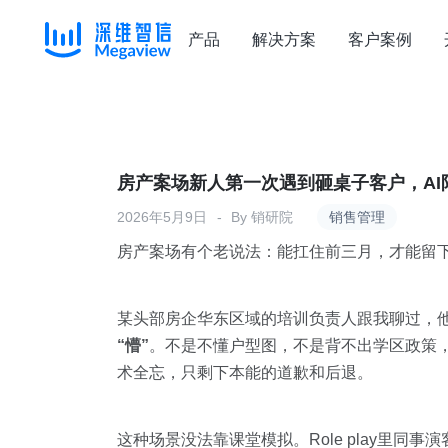
产品
解决方案
客户案例
Skip
to
content
房产案场新人第一次遇到砸桌子客户，AI
2026年5月9日
By
销研院
销售管理
房产案场有个老说法：能扛住前三月，才能留
某头部房企华东区域的培训负责人跟我聊过，
“懵”
。不是不懂户型图，不是背不出学区政策，
术全忘，只剩下本能的道歉和后退。
这种场景没法靠课堂模拟。Role play里