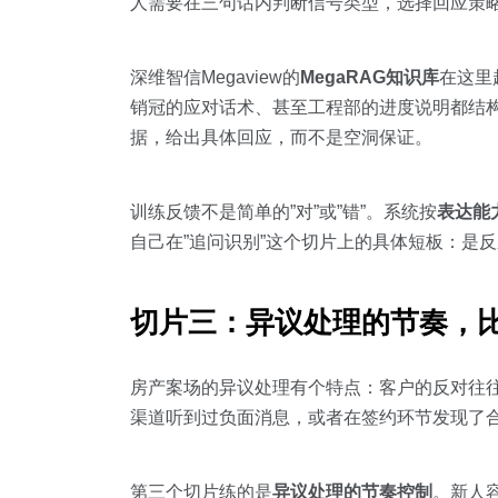
人需要在三句话内判断信号类型，选择回应策
深维智信Megaview的
MegaRAG知识库
在这里
销冠的应对话术、甚至工程部的进度说明都结构
据，给出具体回应，而不是空洞保证。
训练反馈不是简单的”对”或”错”。系统按
表达能
自己在”追问识别”这个切片上的具体短板：是
切片三：异议处理的节奏，
房产案场的异议处理有个特点：客户的反对往
渠道听到过负面消息，或者在签约环节发现了
第三个切片练的是
异议处理的节奏控制
。新人