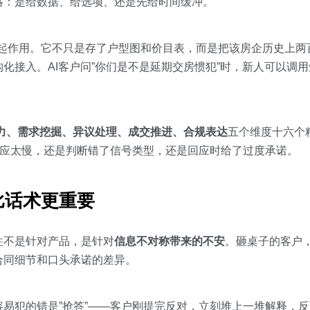
略：是给数据、给选项、还是先给时间缓冲。
起作用。它不只是存了户型图和价目表，而是把该房企历史上两
化接入。AI客户问”你们是不是延期交房惯犯”时，新人可以调
力、需求挖掘、异议处理、成交推进、合规表达
五个维度十六个
反应太慢，还是判断错了信号类型，还是回应时给了过度承诺。
比话术更重要
往不是针对产品，是针对
信息不对称带来的不安
。砸桌子的客户
合同细节和口头承诺的差异。
容易犯的错是”抢答”——客户刚提完反对，立刻堆上一堆解释，