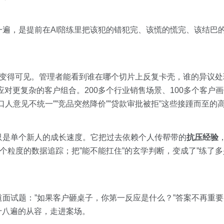
一遍，是提前在AI陪练里把该犯的错犯完、该慌的慌完、该结巴
变得可见。管理者能看到谁在哪个切片上反复卡壳，谁的异议处
去应对更复杂的客户组合。200多个行业销售场景、100多个客户
人意见不统一””竞品突然降价””贷款审批被拒”这些接踵而至的
只是单个新人的成长速度。它把过去依赖个人传帮带的
抗压经验
六个粒度的数据追踪；把”能不能扛住”的玄学判断，变成了”练了
面试题：”如果客户砸桌子，你第一反应是什么？”答案不再重
十八遍的从容，走进案场。