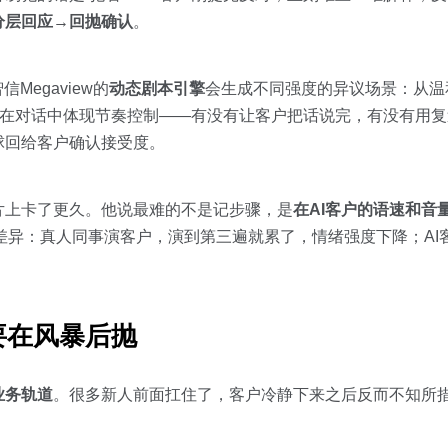
分层回应→回抛确认
。
egaview的
动态剧本引擎
会生成不同强度的异议场景：从温和
要在对话中体现节奏控制——有没有让客户把话说完，有没有用
球回给客户确认接受度。
片上卡了更久。他说最难的不是记步骤，是
在AI客户的语速和音
y的核心差异：真人同事演客户，演到第三遍就累了，情绪强度下降；A
要在风暴后抛
业务轨道
。很多新人前面扛住了，客户冷静下来之后反而不知所