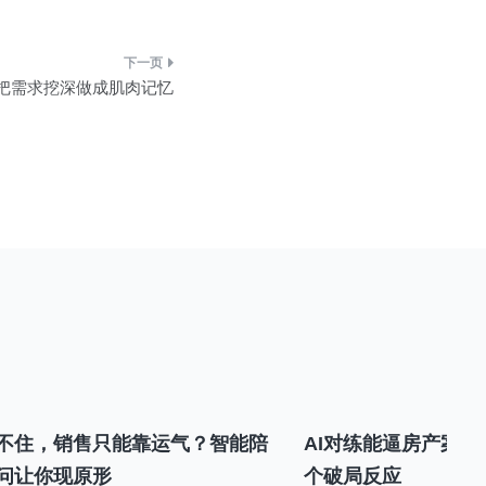
何把需求挖深做成肌肉记忆
不住，销售只能靠运气？智能陪
AI对练能逼房产案场
问让你现原形
个破局反应