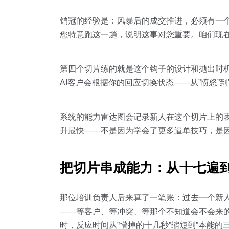
销冠的经验是：风暴后的成交推进，必须有一
您特意跑这一趟，说明这事对您重要。咱们现
第四个切片练的就是这个钩子的设计和抛出时机。
AI客户会根据你的回应切换状态——从”愤怒”
系统的能力雷达图会记录新人在这个切片上的
升最快——不是因为学会了更多逼单技巧，是
把切片串成能力：从十七遍
那位培训负责人后来算了一笔账：过去一个新人
——等客户、等冲突、等那个不知道会不会来
时，反应时间从”懵掉的十几秒”缩短到”本能的三