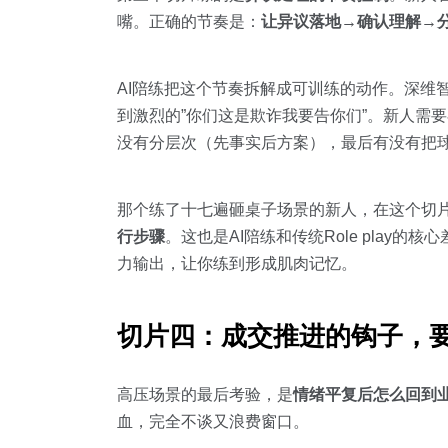
嘴。正确的节奏是：
让异议落地→确认理解→
AI陪练把这个节奏拆解成可训练的动作。深维智信M
到激烈的”你们这是欺诈我要告你们”。新人需
没有分层次（先事实后方案），最后有没有把
那个练了十七遍砸桌子场景的新人，在这个切
行步骤
。这也是AI陪练和传统Role pla
力输出，让你练到形成肌肉记忆。
切片四：成交推进的钩子，
高压场景的最后考验，是
情绪平复后怎么回到
血，完全不谈又浪费窗口。