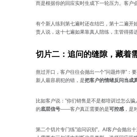
而是根据你的回应实时生成下一轮压力。客户
有个新人练到第七遍时还在结巴，第十二遍开
责人说，这十七遍如果靠真人陪练，主管得搭进
切片二：追问的缝隙，藏着
熬过开口，客户往往会抛出一个”问题炸弹”：
新人最容易犯的错，是
把客户的情绪反问当成
比如客户说：”你们销售是不是都培训过怎么骗
的
底层信号
——客户真正需要的是
可控感
，是
第二个切片专门练”追问识别”。AI客户会抛