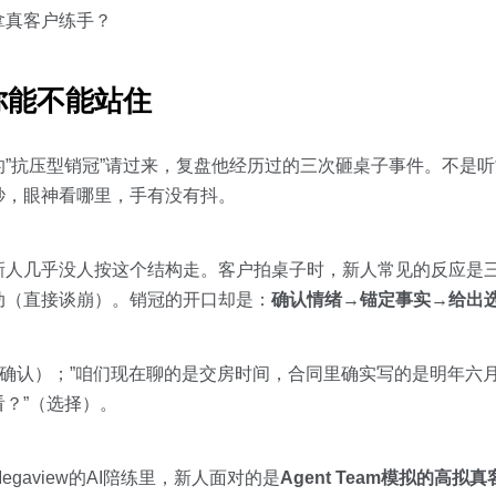
拿真客户练手？
你能不能站住
”抗压型销冠”请过来，复盘他经历过的三次砸桌子事件。不是
秒，眼神看哪里，手有没有抖。
新人几乎没人按这个结构走。客户拍桌子时，新人常见的反应是
动（直接谈崩）。销冠的开口却是：
确认情绪→锚定事实→给出
（确认）；”咱们现在聊的是交房时间，合同里确实写的是明年六月
？”（选择）。
aview的AI陪练里，新人面对的是
Agent Team模拟的高拟真