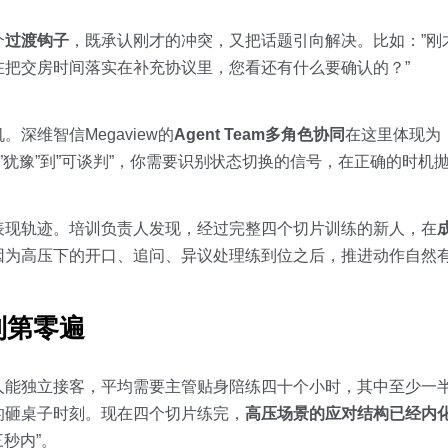
个
过渡钩子
，既承认刚才的冲突，又把话题引向解决。比如：”刚
在把交房时间落实在补充协议里，您看还有什么要确认的？”
深维智信Megaview的
Agent Team多角色协同
在这里体现为
到”犹豫”到”可谈判”，你需要识别状态切换的信号，在正确的时机
表现轨迹。培训负责人发现，经过完整四个切片训练的新人，在
因为高压下的开口、追问、异议处理练到位之后，推进动作自然
到第零遍
能独立接客，平均需要主管贴身陪练四十个小时，其中至少一半
的砸桌子时刻。现在四个切片练完，
高压场景的应对结构已经内
秒内”。