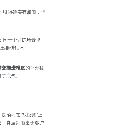
才聊得确实有点僵，但
：同一个训练场景里，
抛出推进话术。
成交推进维度
的评分提
有了底气。
是消耗在”找感觉”上
化
，真遇到砸桌子客户