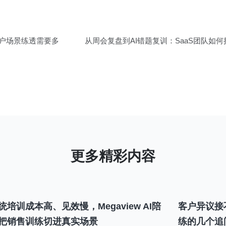
客户场景练透需要多
从周会复盘到AI错题复训：SaaS团队如
统培训成本高、见效慢，Megaview AI陪
客户异议接
把销售训练切进真实场景
练的几个追