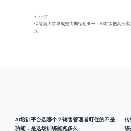
文
保险新人首单成交周期缩短40%：AI对练把高压
章
久
导
航
AI培训平台选哪个？销售管理者盯住的不是
传
功能，是这场训练能跑多久
练