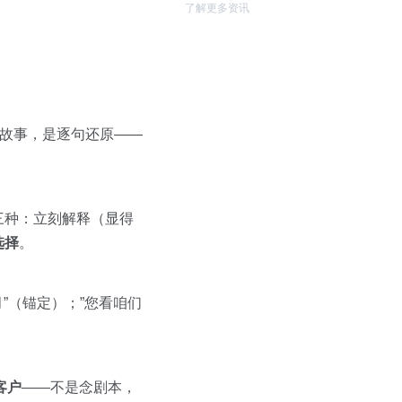
了解更多资讯
听故事，是逐句还原——
三种：立刻解释（显得
选择
。
”（锚定）；”您看咱们
客户
——不是念剧本，