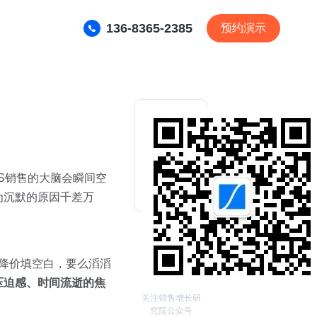
136-8365-2385
预约演示
S销售的大脑会瞬间空
为沉默的原因千差万
着降价填空白，要么滔滔
压迫感、时间流逝的焦
关注销售增长研
究院公众号