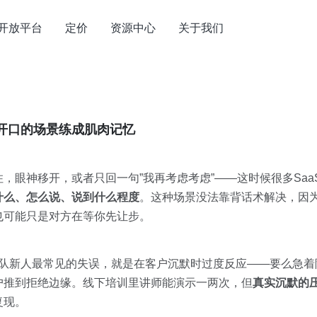
开放平台
定价
资源中心
关于我们
开口的场景练成肌肉记忆
，眼神移开，或者只回一句”我再考虑考虑”——这时候很多Saa
什么、怎么说、说到什么程度
。这种场景没法靠背话术解决，因
也可能只是对方在等你先让步。
团队新人最常见的失误，就是在客户沉默时过度反应——要么急
户推到拒绝边缘。线下培训里讲师能演示一两次，但
真实沉默的
复现。