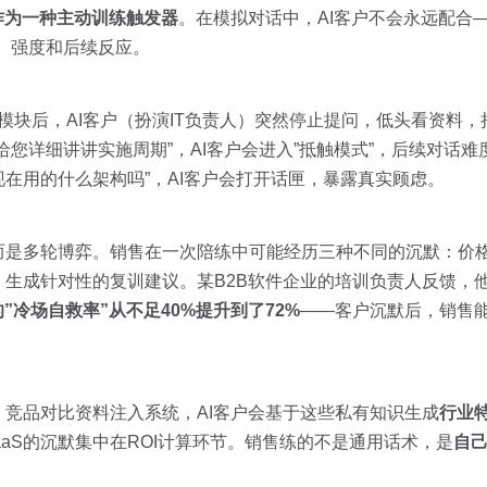
作为一种主动训练触发器
。在模拟对话中，AI客户不会永远配合
、强度和后续反应。
模块后，AI客户（扮演IT负责人）突然停止提问，低头看资料，
您详细讲讲实施周期”，AI客户会进入”抵触模式”，后续对话难
在用的什么架构吗”，AI客户会打开话匣，暴露真实顾虑。
而是多轮博弈。销售在一次陪练中可能经历三种不同的沉默：价
生成针对性的复训建议。某B2B软件企业的培训负责人反馈，
”冷场自救率”从不足40%提升到了72%
——客户沉默后，销售
竞品对比资料注入系统，AI客户会基于这些私有知识生成
行业
aaS的沉默集中在ROI计算环节。销售练的不是通用话术，是
自己