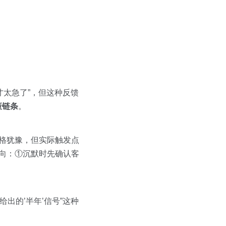
刚才太急了”，但这种反馈
策链条
。
价格犹豫，但实际触发点
方向：①沉默时先确认客
出的’半年’信号”这种