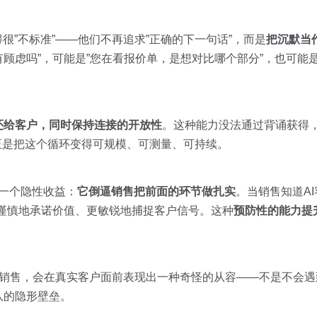
很”不标准”——他们不再追求”正确的下一句话”，而是
把沉默当
顾虑吗”，可能是”您在看报价单，是想对比哪个部分”，也可能
还给客户，同时保持连接的开放性
。这种能力没法通过背诵获得，
，正是把这个循环变得可规模、可测量、可持续。
有一个隐性收益：
它倒逼销售把前面的环节做扎实
。当销售知道A
谨慎地承诺价值、更敏锐地捕捉客户信号。这种
预防性的能力提
次的销售，会在真实客户面前表现出一种奇怪的从容——不是不会
队的隐形壁垒。