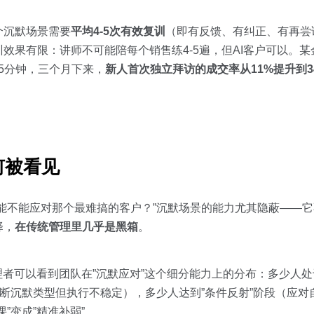
个沉默场景需要
平均4-5次有效复训
（即有反馈、有纠正、有再尝
效果有限：讲师不可能陪每个销售练4-5遍，但AI客户可以。
5分钟，三个月下来，
新人首次独立拜访的成交率从11%提升到3
何被看见
能不能应对那个最难搞的客户？”沉默场景的能力尤其隐蔽——
择，
在传统管理里几乎是黑箱
。
者可以看到团队在”沉默应对”这个细分能力上的分布：多少人处
判断沉默类型但执行不稳定），多少人达到”条件反射”阶段（应
”变成”精准补弱”。