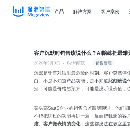
产品
解决方案
客户案例
Skip
to
content
客户沉默时销售该说什么？AI陪练把最难
2026年5月9日
By
销研院
销售管理
沉默是销售对话里最危险的时刻。客户突然停住
白。不是不知道产品功能，是不知道
此刻该说
别：可能是价格超预算，可能是没听懂价值，
某头部SaaS企业的销售总监跟我聊过，他们
不绝把讲过的功能再讲一遍，反而把犹豫的客
虑、客户微表情的变化
，这些都没法在教室里