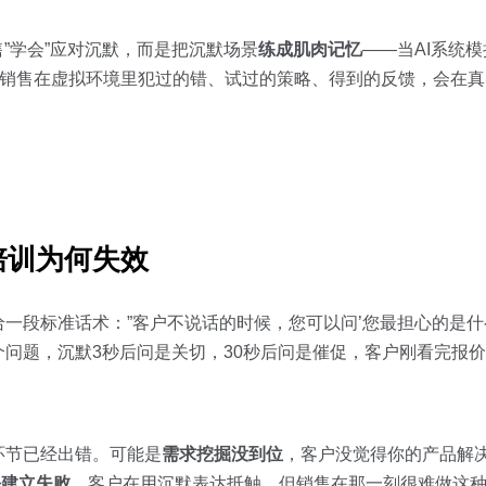
”学会”应对沉默，而是把沉默场景
练成肌肉记忆
——当AI系统
时，销售在虚拟环境里犯过的错、试过的策略、得到的反馈，会在
培训为何失效
一段标准话术：”客户不说话的时候，您可以问’您最担心的是什么
个问题，沉默3秒后问是关切，30秒后问是催促，客户刚看完报
环节已经出错。可能是
需求挖掘没到位
，客户没觉得你的产品解
任建立失败
，客户在用沉默表达抵触。但销售在那一刻很难做这种