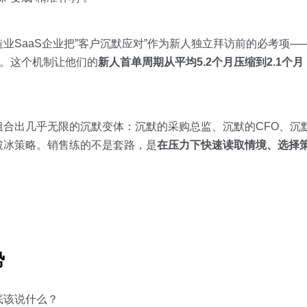
业SaaS企业把”客户沉默应对”作为新人独立拜访前的必考项—
”。这个机制让他们的
新人首单周期从平均5.2个月压缩到2.1个月
合出几乎无限的沉默变体：沉默的采购总监、沉默的CFO、沉
破冰策略。销售练的不是套路，是
在压力下快速读取情境、选择
势
底该说什么？