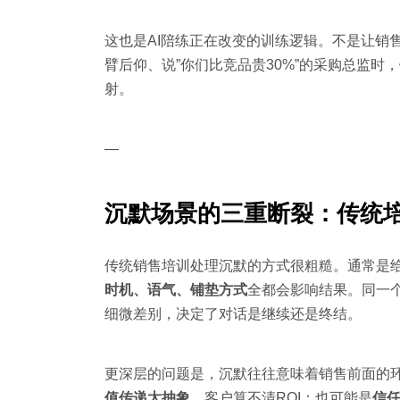
这也是AI陪练正在改变的训练逻辑。不是让销售
臂后仰、说”你们比竞品贵30%”的采购总监
射。
—
沉默场景的三重断裂：传统
传统销售培训处理沉默的方式很粗糙。通常是给
时机、语气、铺垫方式
全都会影响结果。同一
细微差别，决定了对话是继续还是终结。
更深层的问题是，沉默往往意味着销售前面的
值传递太抽象
，客户算不清ROI；也可能是
信