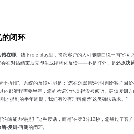
忆的闭环
己错在哪
。线下role play里，扮演客户的人可能随口说一句”你
统会在对话结束后立即生成结构化反馈——不是打分，是
还原决
请个折扣”。系统的反馈可能是：”您在沉默第5秒时判断客户因
示过内部流程需要半年，您的承诺让他觉得没被倾听。建议复训
您刚才提到的半年周期，我们有没有理解偏差’这类确认话术。”
”沟通能力待提升”这种废话，而是”在第3分12秒，您错过了客户给
诊断-复训-再测
的闭环。