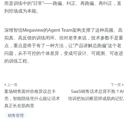
而是训练中的”日常”——跑偏、纠正、再跑偏、再纠正，直
到控场成为本能。
深维智信Megaview的Agent Team架构支撑了这种高频、高
拟真、高反馈的训练闭环。但对老李来说，技术参数不是重
点，重点是终于有了一种方法，让”产品讲解总跑偏”这个老
问题，从不可控的个体差异，变成可设计、可观测、可改进
的训练工程。
文
案场销售面对价格异议总卡
SaaS销售话术总背不熟？AI
章
壳，智能陪练凭什么能让话术
培训把知识断层焊成肌肉记忆
真正长在肌肉里
导
销售管理
航