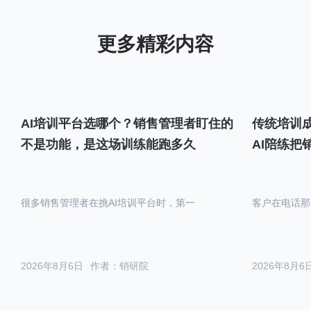
AI培训平台选哪个？销售管理者盯住的
传统培训成
不是功能，是这场训练能跑多久
AI陪练把
很多销售管理者在挑AI培训平台时，第一
客户在电话那
2026年8月6日
作者：销研院
2026年8月6