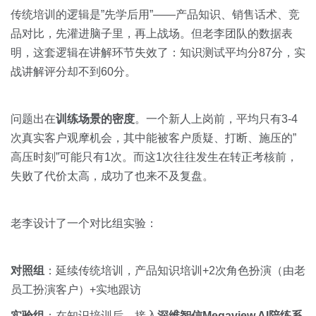
传统培训的逻辑是”先学后用”——产品知识、销售话术、竞
品对比，先灌进脑子里，再上战场。但老李团队的数据表
明，这套逻辑在讲解环节失效了：知识测试平均分87分，实
战讲解评分却不到60分。
问题出在
训练场景的密度
。一个新人上岗前，平均只有3-4
次真实客户观摩机会，其中能被客户质疑、打断、施压的”
高压时刻”可能只有1次。而这1次往往发生在转正考核前，
失败了代价太高，成功了也来不及复盘。
老李设计了一个对比组实验：
对照组
：延续传统培训，产品知识培训+2次角色扮演（由老
员工扮演客户）+实地跟访
实验组
：在知识培训后，接入
深维智信Megaview AI陪练系