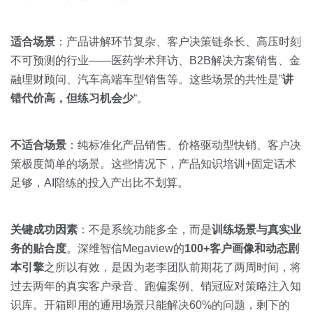
适合场景
：产品讲解环节复杂、客户决策链条长、高压时刻
不可预测的行业——医药学术拜访、B2B解决方案销售、金
融理财顾问、汽车高端车型销售等。这些场景的共性是”
讲
错代价高，但练习机会少
“。
不适合场景
：纯标准化产品销售、价格驱动型快销、客户决
策极度简单的场景。这些情况下，产品知识培训+固定话术
足够，AI陪练的投入产出比不划算。
关键成功因素
：不是系统功能多全，而是
训练场景与真实业
务的贴合度
。深维智信Megaview的
100+客户画像和动态剧
本引擎
之所以有效，是因为老李团队前期花了两周时间，将
过去两年的真实客户录音、跑偏案例、销冠应对策略注入知
识库。开箱即用的通用场景只能解决60%的问题，剩下的