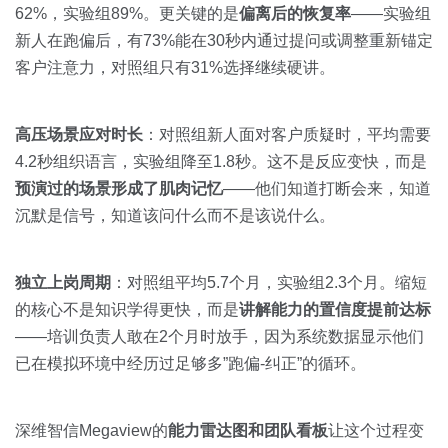
62%，实验组89%。更关键的是
偏离后的恢复率
——实验组
新人在跑偏后，有73%能在30秒内通过提问或调整重新锚定
客户注意力，对照组只有31%选择继续硬讲。
高压场景应对时长
：对照组新人面对客户质疑时，平均需要
4.2秒组织语言，实验组降至1.8秒。这不是反应变快，而是
预演过的场景形成了肌肉记忆
——他们知道打断会来，知道
沉默是信号，知道该问什么而不是该说什么。
独立上岗周期
：对照组平均5.7个月，实验组2.3个月。缩短
的核心不是知识学得更快，而是
讲解能力的置信度提前达标
——培训负责人敢在2个月时放手，因为系统数据显示他们
已在模拟环境中经历过足够多”跑偏-纠正”的循环。
深维智信Megaview的
能力雷达图和团队看板
让这个过程变