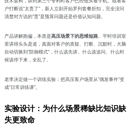
关于我们
资源中心
技术架构，讲到第三个专利时客户已经低头看手机。或者客
房地产
户打断说”太贵了”，新人立刻开始罗列套餐折扣，完全没问
全部
清楚对方说的”贵”是预算问题还是价值认知问题。
金融
预约演示
白皮书
按角色
产品讲解跑偏，本质是
高压场景下的思维短路
。平时培训室
里讲得头头是道，真面对客户的质疑、打断、沉默时，大脑
销售会话智能
销售人员
自动切换到”防御模式”，什么该先讲、什么该追问、什么时
候该停下来，全乱了。
销售管理
老李决定做一个训练实验：把高压客户场景从”偶发事件”变
按业务场景
成”日常训练课”。
交易跟进
实验设计：为什么场景稀缺比知识缺
培训辅导
失更致命