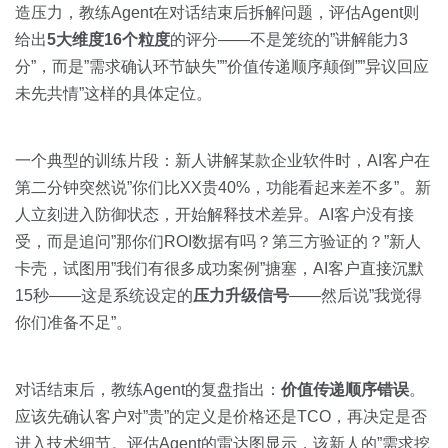
造压力，教练Agent在对话结束后拆解问题，评估Agent则
给出
5大维度16个粒度
的评分——不是笼统的”讲解能力3
分”，而是”需求确认环节缺失””价值传递顺序颠倒””异议回应
未先共情”这样的具体定位。
一个典型的训练片段：新人讲解某款企业软件时，AI客户在
第二分钟突然说”你们比XX贵40%，功能看起来差不多”。新
人立刻进入防御状态，开始解释技术差异。AI客户没有接
受，而是追问”那你们ROI数据有吗？第三方验证的？”新人
卡壳，试图用”我们有很多成功案例”搪塞，AI客户直接沉默
15秒——这是系统设定的
压力升级信号
——然后说”我觉得
你们准备不足”。
对话结束后，教练Agent的复盘指出：
价值传递顺序错误
。
应该先确认客户对”贵”的定义是价格还是TCO，再决定是否
进入技术细节。评估Agent的雷达图显示，该新人的”需求挖