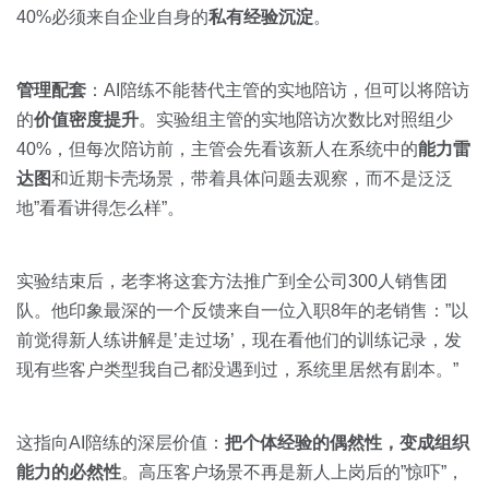
40%必须来自企业自身的
私有经验沉淀
。
管理配套
：AI陪练不能替代主管的实地陪访，但可以将陪访
的
价值密度提升
。实验组主管的实地陪访次数比对照组少
40%，但每次陪访前，主管会先看该新人在系统中的
能力雷
达图
和近期卡壳场景，带着具体问题去观察，而不是泛泛
地”看看讲得怎么样”。
实验结束后，老李将这套方法推广到全公司300人销售团
队。他印象最深的一个反馈来自一位入职8年的老销售：”以
前觉得新人练讲解是’走过场’，现在看他们的训练记录，发
现有些客户类型我自己都没遇到过，系统里居然有剧本。”
这指向AI陪练的深层价值：
把个体经验的偶然性，变成组织
能力的必然性
。高压客户场景不再是新人上岗后的”惊吓”，