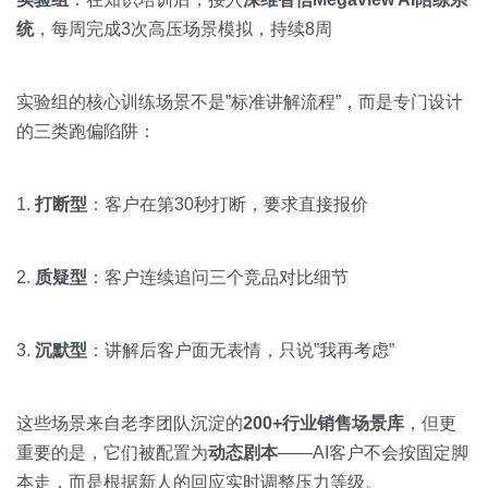
统
，每周完成3次高压场景模拟，持续8周
实验组的核心训练场景不是”标准讲解流程”，而是专门设计
的三类跑偏陷阱：
1.
打断型
：客户在第30秒打断，要求直接报价
2.
质疑型
：客户连续追问三个竞品对比细节
3.
沉默型
：讲解后客户面无表情，只说”我再考虑”
这些场景来自老李团队沉淀的
200+行业销售场景库
，但更
重要的是，它们被配置为
动态剧本
——AI客户不会按固定脚
本走，而是根据新人的回应实时调整压力等级。