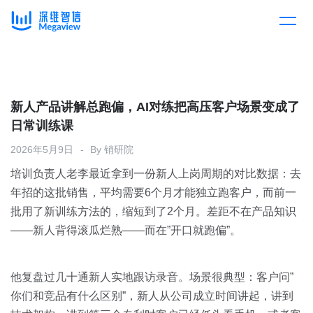
产品
Skip
to
content
解决方案
产品总览
新人产品讲解总跑偏，AI对练把高压客户场景变成了
日常训练课
客户案例
产品集成
按行业
2026年5月9日
By
销研院
培训负责人老李最近拿到一份新人上岗周期的对比数据：去
企业服务
开放平台
下载客户端
年招的这批销售，平均需要6个月才能独立跑客户，而前一
批用了新训练方法的，缩短到了2个月。差距不在产品知识
消费医疗
——新人背得滚瓜烂熟——而在”开口就跑偏”。
定价
教育
资源中心
他复盘过几十通新人实地跟访录音。场景很典型：客户问”
汽车
你们和竞品有什么区别”，新人从公司成立时间讲起，讲到