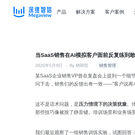
产品
解决方案
客户案例
Skip
to
content
当SaaS销售在AI模拟客户面前反复练
2026年5月9日
By
销研院
销售管理
某SaaS企业销售VP曾在复盘会上提到一个细
问下去，销售们的反馈出奇一致——”客户说再
这不是话术问题，是
压力情境下的决策犹豫
。
那些技巧像被按了静音键。培训场景和业务场景
我们最近观察了一组销售训练实验，试图回答：