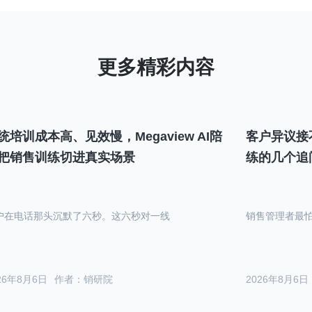
统培训成本高、见效慢，Megaview AI陪
客户异议接
把销售训练切进真实场景
练的几个追
户在电话那头沉默了六秒。这六秒对一线
销售管理者最
26年8月6日
作者：销研院
2026年8月6日