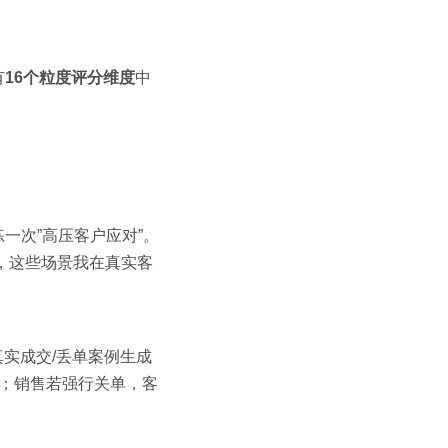
有
16个粒度评分维度
中
一次”高压客户应对”。
’，这些场景我在真实客
真实成交/丢单案例生成
号；销售若强行关单，客