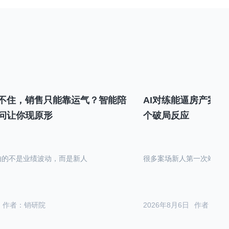
不住，销售只能靠运气？智能陪
AI对练能逼房产案场
问让你现原形
个破局反应
怕的不是业绩波动，而是新人
很多案场新人第一次站在沙
作者：销研院
2026年8月6日
作者：销