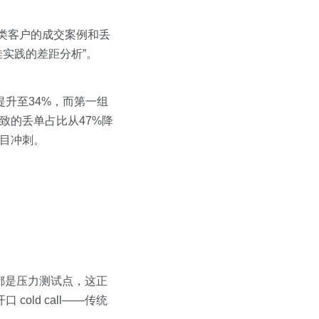
类客户的成交案例和丢
佳实践的差距分析”。
提升至34%，而第一组
致的丢单占比从47%降
盲目冲刺。
”都是压力测试点，这正
old call——传统