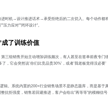
。
推进时机→设计推进话术→承受拒绝后的二次切入。每个动作都
”压力应对””闭环设计”。
”成了训练价值
第三组销售开始主动增加训练频次，有人甚至在签单前夜专门练
多了，它会突然说’你们比竞品贵30%’，或者’我老板觉得没必要
逻辑。系统内置的200+行业销售场景不是静态题库，而是基于
调整抗拒强度，销售若回避推进，客户会给出”再等等”的模糊信