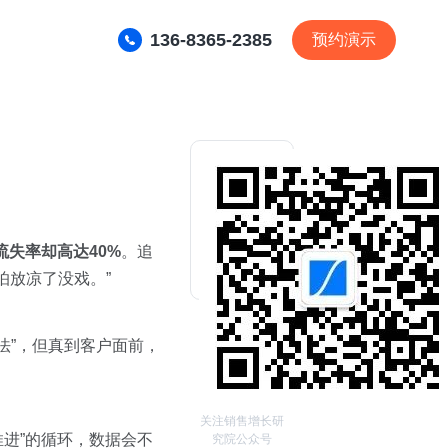
136-8365-2385
预约演示
流失率却高达40%
。追
怕放凉了没戏。”
交法”，但真到客户面前，
关注销售增长研
推进”的循环，数据会不
究院公众号