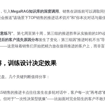
案，引入
MegaRAG知识库的深度调用
。销售在训练前可以调取同
会推送”该场景下TOP销售的推进话术切片”和”你本次对话与最
刻意练习”
。第七周至第十周，第三组的推进胜率从实验前的19%
进后的客户流失原因分布
发生了变化：第三组因”推进时机不当”导
上升——这意味着销售们开始把精力放在值得推进的客户上，而非
解，训练设计决定效果
复盘。几个关键判断值得分享：
aaS销售的推进卡点往往发生在多轮对话中，客户每一次”再考虑
。但对于”一次性决策型犹豫”——比如面对完全陌生的客户不敢开口 c