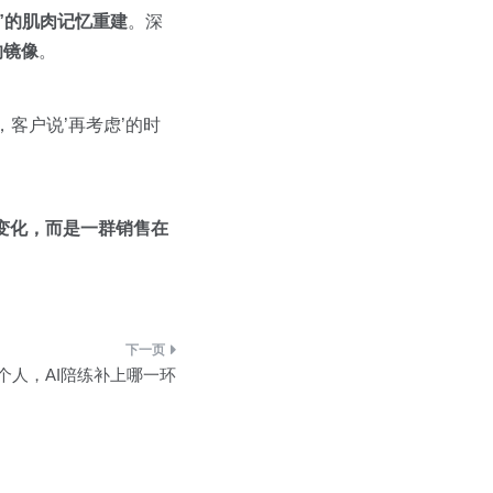
”的肌肉记忆重建
。深
的镜像
。
客户说’再考虑’的时
变化，而是一群销售在
个人，AI陪练补上哪一环