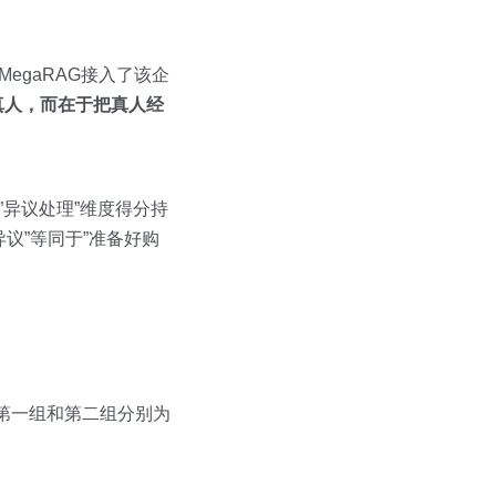
egaRAG接入了该企
真人，而在于把真人经
”异议处理”维度得分持
议”等同于”准备好购
而第一组和第二组分别为