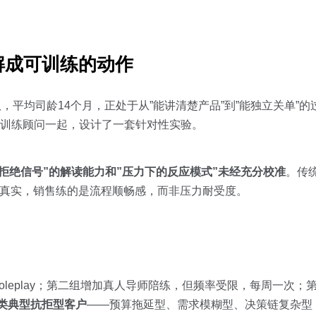
解成可训练的动作
团队，平均司龄14个月，正处于从”能讲清楚产品”到”能独立关单”
训练顾问一起，设计了一套针对性实验。
拒绝信号”的解读能力和”压力下的反应模式”未经充分校准
。传统 
够真实，销售练的是流程顺畅感，而非压力耐受度。
oleplay；第二组增加真人导师陪练，但频率受限，每周一次；第
拟三类典型抗拒型客户
——预算拖延型、需求模糊型、决策链复杂型