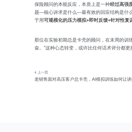
保险顾问的本能反应，本质上是一种
经过高强
题—核心诉求是什么—最有效的回应结构是什么
于用
可规模化的压力模拟+即时反馈+针对性复
那位在实验初期总是卡壳的顾问，在末周的训练
奋。”这种心态转变，或许比任何话术评分都更
文
老销售面对高压客户总卡壳，AI模拟训练如何让
章
导
航