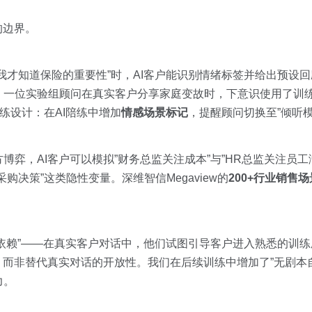
的边界。
我才知道保险的重要性”时，AI客户能识别情绪标签并给出预设
一位实验组顾问在真实客户分享家庭变故时，下意识使用了训练
练设计：在AI陪练中增加
情感场景标记
，提醒顾问切换至”倾听模
博弈，AI客户可以模拟”财务总监关注成本”与”HR总监关注员工
决策”这类隐性变量。深维智信Megaview的
200+行业销售场
I依赖”——在真实客户对话中，他们试图引导客户进入熟悉的训
，而非替代真实对话的开放性。我们在后续训练中增加了”无剧本自
力。