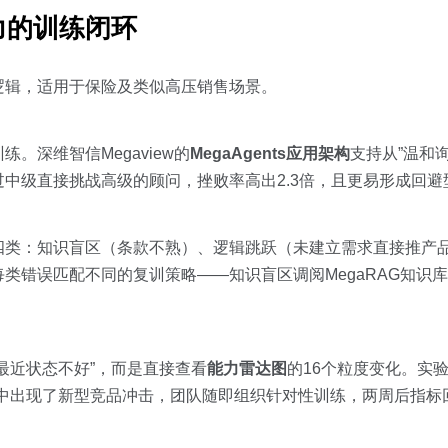
力的训练闭环
逻辑，适用于保险及类似高压销售场景。
。深维智信Megaview的
MegaAgents应用架构
支持从”温和询
中级直接挑战高级的顾问，挫败率高出2.3倍，且更易形成回避
四类：知识盲区（条款不熟）、逻辑跳跃（未建立需求直接推产
类错误匹配不同的复训策略——知识盲区调阅MegaRAG知识
最近状态不好”，而是直接查看
能力雷达图
的16个粒度变化。实
户中出现了新型竞品冲击，团队随即组织针对性训练，两周后指标