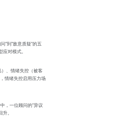
问”到”敌意质疑”的五
型应对模式。
品）、情绪失控（被客
库，情绪失控启用压力场
验中，一位顾问的”异议
回升。