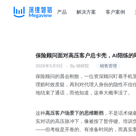
产品
解决方案
客户案例
Skip
to
content
保险顾问面对高压客户总卡壳，AI陪练
2026年5月9日
By
销研院
销售管理
保险顾问的晨会刚散，一位资深顾问盯着手机
理赔时效质疑，再到对代理人身份的隐性不信任
地结束了通话，而他知道，这单大概率没了。
这种
高压客户场景下的思维断档
，不是话术储
实对话的高压脉冲下，像被按了暂停键。培训负
——但考核是开卷的、有准备时间的，而真实