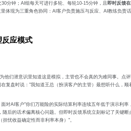
0分钟；AI组每天可进行多轮、每轮10-15分钟，且
即时反馈在
m架构在这里体现为三重角色协同：AI客户负责施压与反应、AI教练负责
塑反应模式
因为他们潜意识里知道这是模拟，主管也不会真的为难同事。点评
顾问在复盘时说：”我知道王总（扮演客户的主管）最想听什么，顺
面对AI客户”你们万能险的实际结算利率连续五年低于演示利率
默，随后的话术偏离核心问题。但即时反馈系统立刻标记了关键断
（担忧收益确定性而非利率本身）”。