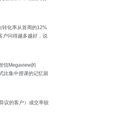
向转化率从首周的12%
得客户问得越多越好，说
Megaview的
模式比集中授课的记忆留
上异议的客户）成交率较