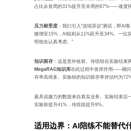
占比从首周的31%提升至末周的67%——速度
压力耐受度
：我们引入”连续异议”测试，即A
微增至15%，AI组则从11%跃升至34%。
明他在认真考虑。”
知识留存
：这是意外收获。传统组在实验结束两周
MegaRAG知识库
在此过程中发挥作用——顾问
存率高得多。实验组的知识留存率评估约为72%
最具说服力的数据来自真实业务。实验结束后一
实验前提升41%，传统组提升9%。
适用边界：AI陪练不能替代