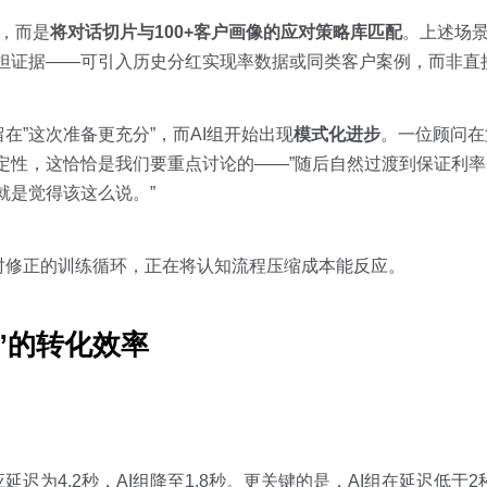
定，而是
将对话切片与100+客户画像的应对策略库匹配
。上述场
担证据——可引入历史分红实现率数据或同类客户案例，而非直
”这次准备更充分”，而AI组开始出现
模式化进步
。一位顾问在
定性，这恰恰是我们要重点讨论的——”随后自然过渡到保证利
就是觉得该这么说。”
时修正的训练循环，正在将认知流程压缩成本能反应。
”的转化效率
迟为4.2秒，AI组降至1.8秒。更关键的是，AI组在延迟低于