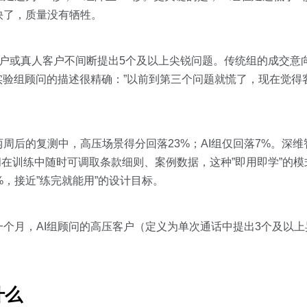
快了，质量没有牺牲。
I客户或真人客户不间断提出5个及以上尖锐问题。传统组的成交意
一位实验组顾问的描述很精确：”以前到第三个问题就慌了，现在觉
后的复测中，高压场景得分回落23%；AI组仅回落7%。深维智信
在训练中随时可调取条款细则、案例数据，这种”即用即学”的
，接近”练完就能用”的设计目标。
个月，AI组顾问的高压客户（定义为单次通话中提出3个及以
什么