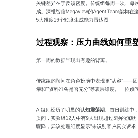
关键差异在于反馈密度。传统组每周一次、每次3
成
。深维智信Megaview的Agent Tea
5大维度16个粒度生成能力雷达图。
过程观察：压力曲线如何重
第一周的数据呈现出有趣的背离。
传统组的顾问在角色扮演中表现更”从容”——
亲和””资料准备是否充分”等表层维度。一位
AI组则经历了明显的
认知震荡期
。首日训练中，
质问，实验组12人中有9人出现超过5秒的沉
骤降，异议处理维度显示”未识别客户真实诉求