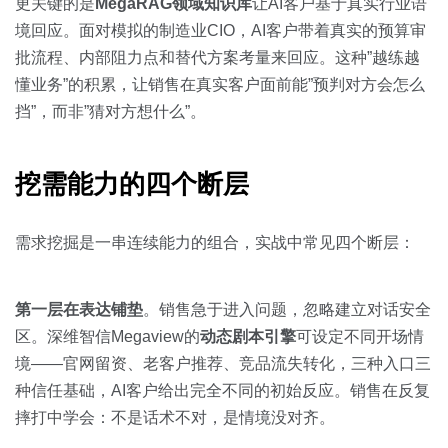
更关键的是
MegaRAG领域知识库
让AI客户基于真实行业语
境回应。面对模拟的制造业CIO，AI客户带着真实的预算审
批流程、内部阻力点和替代方案考量来回应。这种”越练越
懂业务”的积累，让销售在真实客户面前能”预判对方会怎么
挡”，而非”猜对方想什么”。
挖需能力的四个断层
需求挖掘是一串连续能力的组合，实战中常见四个断层：
第一层在表达铺垫
。销售急于进入问题，忽略建立对话安全
区。深维智信Megaview的
动态剧本引擎
可设定不同开场情
境——官网留资、老客户推荐、竞品流失转化，三种入口三
种信任基础，AI客户给出完全不同的初始反应。销售在反复
摔打中学会：不是话术不对，是情境没对齐。