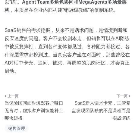
以”练”。
Agent Team多角色协同
和
MegaAgents多场景架
构
，本质是在企业内部构建”销冠级教练”的复制系统。
SaaS销售的需求挖掘，从来不是话术问题，是情境判断和
反应速度的问题。客户不会按剧本走，但销售可以在AI陪练
中被反复摔打，直到各种变体都见过、各种阻力都接过、各
种深层需求都挖到过。当真实客户坐在对面时，那些曾经在
AI对话中卡壳、追问、被怼、再调整的肌肉记忆，才会真正
启动。
文
当保险顾问面对沉默客户哑口
SaaS新人话术卡壳，主管复
章
无言时，虚拟客户训练能补上
盘发现团队缺的不是课程而是
哪块短板
实战演练
导
销售管理
航