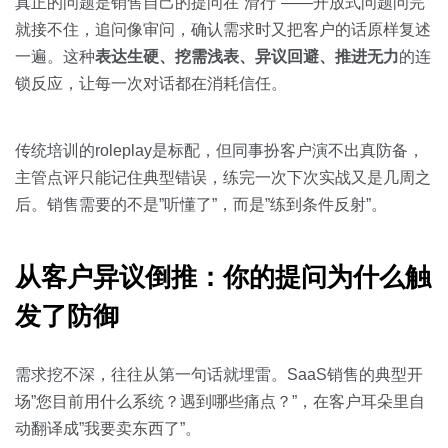
关于我们
资源中心
真正的问题是销售自己的提问在”滑行”——开放式问题问完
房地产
就接不住，追问像审问，确认需求时又把客户的话原样复述
全部
一遍。这种
表达生硬、挖需浅表、异议回避、推进无力
的连
金融
锁反应，让每一次对话都在消耗信任。
预约演示
白皮书
按角色
传统培训的roleplay是标配，但同事扮客户演不出真防备，
销售会话智能
销售人员
主管点评只能记住典型错误，练完一次下次实战又是几周之
后。销售需要的不是”听懂了”，而是”练到条件反射”。
销售管理
从客户异议倒推：你的提问为什么触
按业务场景
发了防御
交易跟进
需求挖不深，往往从第一句话就埋雷。SaaS销售的典型开
培训辅导
场”您目前用什么系统？遇到哪些痛点？”，在客户耳朵里自
动翻译成”我要卖东西了”。