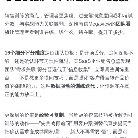
销售训练的痛点，管理者更焦虑。过去靠满意度问卷和考试
分数，与实战能力关联微弱。深维智信Megaview的
团队看
板
让管理者看到谁在练、练什么、错在哪、提升了多少。
16个细分评分维度
定位团队短板：是开场丢分、追问深度不
够，还是确认环节习惯性跳过。某SaaS企业销售总监发现
团队”需求关联”得分普遍低于”信息收集”，立即调整训练重
点——不是教更多提问技巧，而是强化”客户语言转产品价
值”的翻译能力。这种
数据驱动的训练迭代
，让资源花在真
正的能力缺口上。
更深层的价值是
经验可复制
。当销冠的挖需技巧被拆解为可
训练的动作——”先共鸣再追问””用客户案例替代直接提问””
把确认需求变成共同梳理”——新人不再需要”悟”，而是可