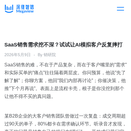
产品
Skip
to
content
解决方案
产品总览
SaaS销售需求挖不深？试试让AI模拟客户反复摔打
2026年5月9日
By
销研院
客户案例
产品集成
按行业
SaaS销售的难，不在于产品复杂，而在于客户嘴里的”需求”
和实际买单的”痛点”往往隔着两层皮。你问预算，他说”先了
企业服务
开放平台
下载客户端
解了解”；你聊方案，他回”我们内部再讨论”；你催决策，他
推”下个月再说”。表面上是流程卡壳，根子是你没挖到那个
消费医疗
让他不得不买的真问题。
定价
教育
资源中心
某B2B企业的大客户销售团队曾做过一次复盘：成交周期超
汽车
过90天的单子，80%都卡在需求确认环节。听录音才发现，