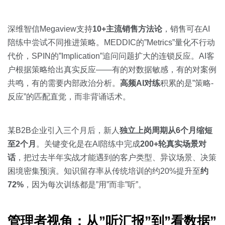
深维智信Megaview支持
10+主流销售方法论
，销售可在AI
陪练中尝试不同推进策略。MEDDIC的”Metrics”量化不行动
代价，SPIN的”Implication”追问问题扩大的连锁反应。AI客
户根据策略给出真实反应——有的对数据敏感，有的对案例
共鸣，有的需要内部政治分析。
高频AI对练
积累的是”策略-
反应”的匹配直觉，而非背诵话术。
某B2B企业引入三个月后，新人
独立上岗周期从6个月缩短
至2个月
。关键变化是在AI陪练中完成
200+轮真实场景对
话
，把过去半年实战才能遇到的客户类型、异议场景、决策
困境密集预演。知识留存率从传统培训的约20%提升至
约
72%
，因为每次训练都是”用”而非”听”。
管理者视角：从”听汇报”到”看数据”