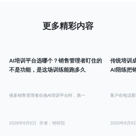
AI培训平台选哪个？销售管理者盯住的
传统培训成
不是功能，是这场训练能跑多久
AI陪练把
很多销售管理者在挑AI培训平台时，第一
客户在电话那
2026年8月6日
作者：销研院
2026年8月6