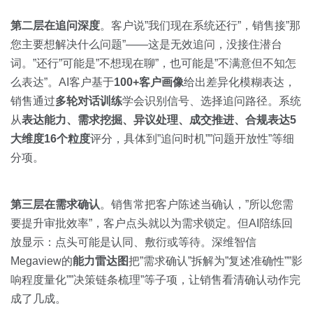
第二层在追问深度
。客户说”我们现在系统还行”，销售接”那
您主要想解决什么问题”——这是无效追问，没接住潜台
词。”还行”可能是”不想现在聊”，也可能是”不满意但不知怎
么表达”。AI客户基于
100+客户画像
给出差异化模糊表达，
销售通过
多轮对话训练
学会识别信号、选择追问路径。系统
从
表达能力、需求挖掘、异议处理、成交推进、合规表达5
大维度16个粒度
评分，具体到”追问时机””问题开放性”等细
分项。
第三层在需求确认
。销售常把客户陈述当确认，”所以您需
要提升审批效率”，客户点头就以为需求锁定。但AI陪练回
放显示：点头可能是认同、敷衍或等待。深维智信
Megaview的
能力雷达图
把”需求确认”拆解为”复述准确性””影
响程度量化””决策链条梳理”等子项，让销售看清确认动作完
成了几成。