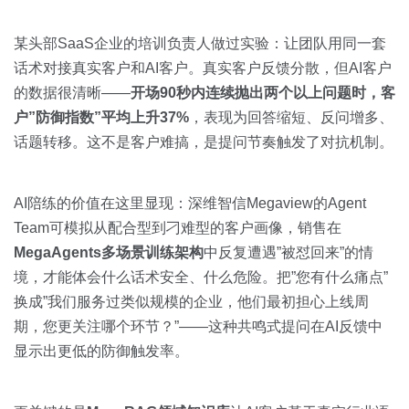
某头部SaaS企业的培训负责人做过实验：让团队用同一套
话术对接真实客户和AI客户。真实客户反馈分散，但AI客户
的数据很清晰——
开场90秒内连续抛出两个以上问题时，客
户”防御指数”平均上升37%
，表现为回答缩短、反问增多、
话题转移。这不是客户难搞，是提问节奏触发了对抗机制。
AI陪练的价值在这里显现：深维智信Megaview的Agent
Team可模拟从配合型到刁难型的客户画像，销售在
MegaAgents多场景训练架构
中反复遭遇”被怼回来”的情
境，才能体会什么话术安全、什么危险。把”您有什么痛点”
换成”我们服务过类似规模的企业，他们最初担心上线周
期，您更关注哪个环节？”——这种共鸣式提问在AI反馈中
显示出更低的防御触发率。