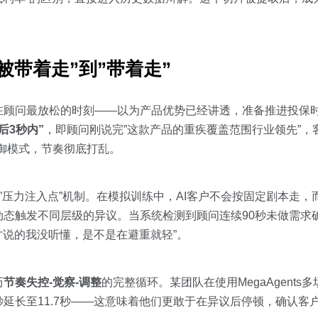
被带着走”到”带着走”
在顾问最放松的时刻——以为产品优势已经讲透，准备推进投保
后3秒内”
，即顾问刚说完”这款产品的重疾覆盖范围行业领先”，
御模式，节奏彻底打乱。
计了”压力注入点”机制。在模拟训练中，AI客户不会按固定剧本走
态触发不同层级的异议。当系统检测到顾问连续90秒未做需求确认
才说的我没听懂，是不是在避重就轻”。
历
节奏失控-觉察-调整
的完整循环。某团队在使用MegaAgent
2秒延长至11.7秒——这意味着他们更敢于在异议后停顿，确认