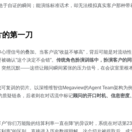
、急于自证的瞬间；能演练标准话术，却无法模拟真实客户那种带
片的第一刀
心理信号的叠加。当客户说”收益不够高”，背后可能是对流动
被确认”这个决定不会错”。
传统角色扮演训练中，扮演客户的同
、突然沉默——这些让顾问瞬间紧张的压力信号，在会议室里根
训的切片。以深维维智信Megaview的Agent Team架构
投保人的质疑链条，后者则在对话流中标记
顾问的开口时机、信息密度
客户”你们万能险的结算利率一直在降”的异议时，系统在对话第2
保底利率”的区别，直接进入历史数据辩解。这个切片被提取后，