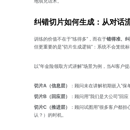
地填充话术。
纠错切片如何生成：从对话
训练的价值不在于”练得多”，而在于
错得准、纠
但更重要的是”切片生成逻辑”：系统不会笼统标
以”年金险领取方式讲解”场景为例，当AI客户
切片A（信息层）
：顾问未在讲解初期嵌入”保
切片B（回应层）
：顾问用”我们是大公司”回
切片C（推进层）
：顾问试图用”很多客户都担
认？）的时机。