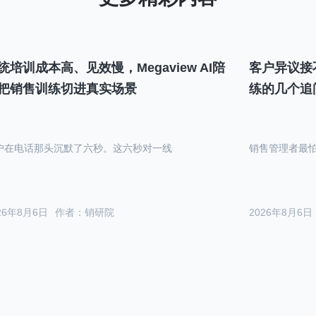
统培训成本高、见效慢，Megaview AI陪
客户异议接
把销售训练切进真实场景
练的几个追
户在电话那头沉默了六秒。这六秒对一线
销售管理者最
26年8月6日
作者：销研院
2026年8月6日