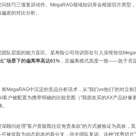
问技巧三项复训动作。MegaRAG领域知识库会根据切片类型
似偏差的对比分析。
团队层面的能力盲区。某寿险公司培训部在引入深维智信Megav
比”场景下的偏离率高达61%
，且偏离模式高度一致——急于否
MegaRAG中沉淀的竞品分析话术，从”我们vs他们”的对立框
I客户被配置为携带明确的比较意图（”我朋友买的XX产品好像
换。
资深顾问处理”客户质疑既往症免责条款”的方式被验证为高效，
可被提取为动态剧本的新分支，供全团队复训。这种”优秀切片