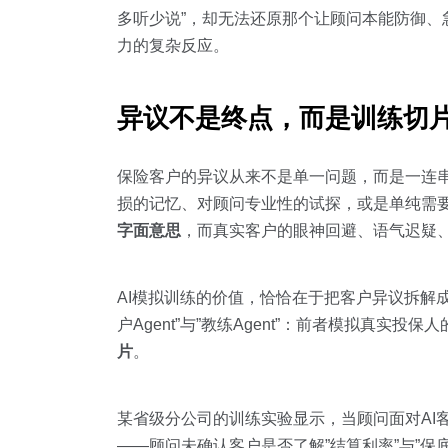
多听少说”，却无法还原那个让顾问本能防御
力的复杂反应。
异议不是终点，而是训练切
保险客户的异议从来不是单一问题，而是一连串
损的记忆、对顾问专业性的试探，或是单纯需要
字面意思
，而真实客户的眼神回避、语气迟疑
AI模拟训练的价值，恰恰在于把客户异议拆解成可复
户Agent”与”教练Agent”：前者模拟真实
片
。
某省级分公司的训练实验显示，当顾问面对AI
——顾问未确认客户是否了解”结算利率”与”