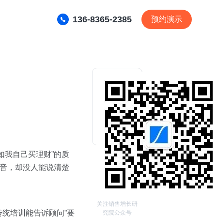
136-8365-2385
预约演示
如我自己买理财”的质
录音，却没人能说清楚
关注销售增长研
传统培训能告诉顾问”要
究院公众号