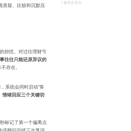
了解更多资讯
着质疑、比较和沉默压
性的担忧、对过往理财亏
事往往只能还原异议的
本不存在。
为例，系统会同时启动”客
、情绪回应三个关键切
3秒标记了第一个偏离点
成为该顾问后续三次复训