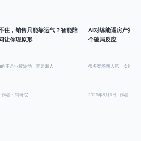
不住，销售只能靠运气？智能陪
AI对练能逼房产案场
问让你现原形
个破局反应
怕的不是业绩波动，而是新人
很多案场新人第一次站在沙
作者：销研院
2026年8月6日
作者：销