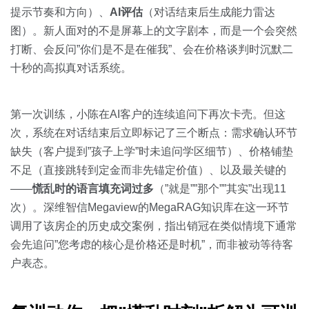
提示节奏和方向）、
AI评估
（对话结束后生成能力雷达
图）。新人面对的不是屏幕上的文字剧本，而是一个会突然
打断、会反问”你们是不是在催我”、会在价格谈判时沉默二
十秒的高拟真对话系统。
第一次训练，小陈在AI客户的连续追问下再次卡壳。但这
次，系统在对话结束后立即标记了三个断点：需求确认环节
缺失（客户提到”孩子上学”时未追问学区细节）、价格铺垫
不足（直接跳转到定金而非先锚定价值）、以及最关键的
——
慌乱时的语言填充词过多
（”就是””那个””其实”出现11
次）。深维智信Megaview的MegaRAG知识库在这一环节
调用了该房企的历史成交案例，指出销冠在类似情境下通常
会先追问”您考虑的核心是价格还是时机”，而非被动等待客
户表态。