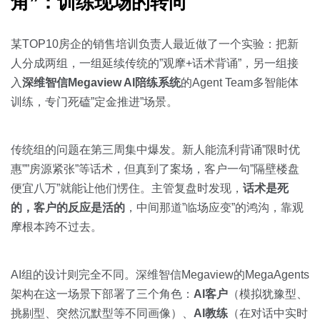
角”：训练现场的转向
某TOP10房企的销售培训负责人最近做了一个实验：把新
人分成两组，一组延续传统的”观摩+话术背诵”，另一组接
入
深维智信Megaview AI陪练系统
的Agent Team多智能体
训练，专门死磕”定金推进”场景。
传统组的问题在第三周集中爆发。新人能流利背诵”限时优
惠””房源紧张”等话术，但真到了案场，客户一句”隔壁楼盘
便宜八万”就能让他们愣住。主管复盘时发现，
话术是死
的，客户的反应是活的
，中间那道”临场应变”的鸿沟，靠观
摩根本跨不过去。
AI组的设计则完全不同。深维智信Megaview的MegaAgents
架构在这一场景下部署了三个角色：
AI客户
（模拟犹豫型、
挑剔型、突然沉默型等不同画像）、
AI教练
（在对话中实时