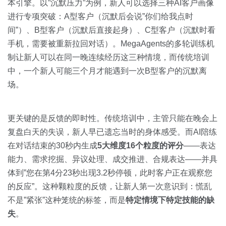
本引擎。以”沉默压力”为例，新人可以选择三种AI客户画像
进行专项突破：A型客户（沉默后会说”你们给我点时
间”）、B型客户（沉默后直接起身）、C型客户（沉默时看
手机，需要被重新拉回对话）。MegaAgents的多轮训练机
制让新人可以在同一晚连续经历这三种情境，而传统培训
中，一个新人可能三个月才能遇到一次B型客户的沉默离
场。
更关键的是反馈的即时性。传统培训中，主管只能在晚会上
复盘白天的失误，新人早已遗忘当时的身体感受。而AI陪练
在对话结束的30秒内生成
5大维度16个粒度的评分
——表达
能力、需求挖掘、异议处理、成交推进、合规表达——并具
体到”您在第4分23秒出现3.2秒停顿，此时客户正在观察您
的反应”。这种颗粒度的反馈，让新人第一次意识到：慌乱
不是”紧张”这种笼统的标签，而是
特定情境下特定技能的缺
失
。