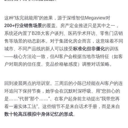
这种”练完就能用”的效果，源于深维智信Megaview对
200+行业销售场景
的覆盖。房产定金推进只是其中之一，
系统还内置了B2B大客户谈判、医药学术拜访、零售门店销
售等场景的动态剧本。对于集团化房企而言，这意味着不同
城市、不同产品线的新人可以接受
标准化但非僵化
的训练
——核心方法论一致，但AI客户会根据当地市场特征（如客
户对期房的信任度、竞品价格敏感度）调整对话策略。
回到凌晨两点的培训室。三周后的小陈已经能在AI客户的连
环追问下保持节奏，她学会在沉默时深呼吸、用”您担心的
是……”代替”那个……”、在客户起身前主动提出”我带您再
看一遍实体工法”。这些细节不是来自话术手册，而是来自
数十轮高压模拟中身体记忆的形成
。