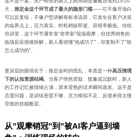
关于我们
资源中心
这不是个案。房产销售的新人上岗周期普遍被压缩到15-20
房地产
天，
推定金这个环节成了最大的隐形门槛
——它不像开场白
全部
可以反复练，不像户型讲解有标准说辞，它发生在客户决策
金融
的临界点上，压力真实、时机稍纵即逝、容错率极低。传统
预约演示
白皮书
培训里，这个环节通常靠”老带新”现场观摩，但优秀销售的
按角色
临场反应很难拆解，新人看得懂”他成功了”，却复制不了”他
销售会话智能
怎么成功的”。
销售人员
销售管理
更深层的困境在于：推定金时的慌乱，本质是一种
高压情境
下的认知资源枯竭
。当客户突然质疑、犹豫或沉默时，新人
按业务场景
的工作记忆被情绪占满，原本背熟的话术瞬间蒸发。这不是
态度问题，是训练密度不够、压力模拟不足、反馈来得太慢
交易跟进
导致的技能断层。
培训辅导
从”观摩销冠”到”被AI客户逼到墙