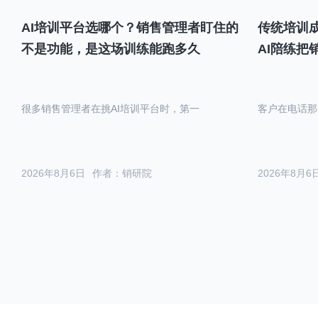
AI培训平台选哪个？销售管理者盯住的
传统培训成
不是功能，是这场训练能跑多久
AI陪练把
很多销售管理者在挑AI培训平台时，第一
客户在电话那
2026年8月6日
作者：销研院
2026年8月6