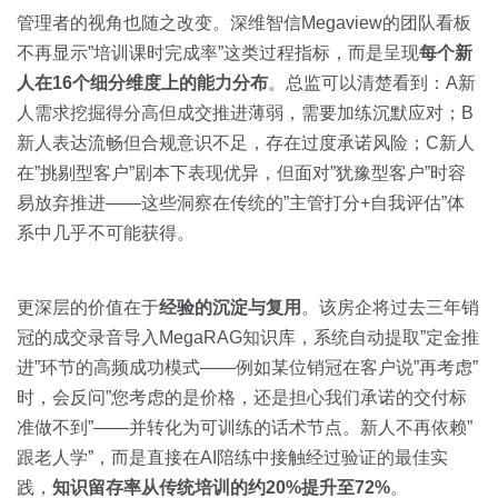
管理者的视角也随之改变。深维智信Megaview的团队看板
不再显示”培训课时完成率”这类过程指标，而是呈现
每个新
人在16个细分维度上的能力分布
。总监可以清楚看到：A新
人需求挖掘得分高但成交推进薄弱，需要加练沉默应对；B
新人表达流畅但合规意识不足，存在过度承诺风险；C新人
在”挑剔型客户”剧本下表现优异，但面对”犹豫型客户”时容
易放弃推进——这些洞察在传统的”主管打分+自我评估”体
系中几乎不可能获得。
更深层的价值在于
经验的沉淀与复用
。该房企将过去三年销
冠的成交录音导入MegaRAG知识库，系统自动提取”定金推
进”环节的高频成功模式——例如某位销冠在客户说”再考虑”
时，会反问”您考虑的是价格，还是担心我们承诺的交付标
准做不到”——并转化为可训练的话术节点。新人不再依赖”
跟老人学”，而是直接在AI陪练中接触经过验证的最佳实
践，
知识留存率从传统培训的约20%提升至72%
。