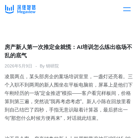
产品
Skip
to
content
解决方案
产品总览
房产新人第一次推定金就慌：AI培训怎么练出临场不
乱的底气
客户案例
产品集成
按行业
2026年5月9日
By
销研院
凌晨两点，某头部房企的案场培训室里，一盏灯还亮着。三
企业服务
开放平台
下载客户端
个入职不到两周的新人围坐在平板电脑前，屏幕上是他们下
午刚经历的一场”定金推进”模拟——客户看完样板间，价格
消费医疗
算到第三遍，突然说”我再考虑考虑”。新人小陈在回放里看
定价
到自己结巴了四秒，手指无意识敲着计算器，最后挤出一
教育
句”那您什么时候方便再来”，对话就此结束。
资源中心
汽车