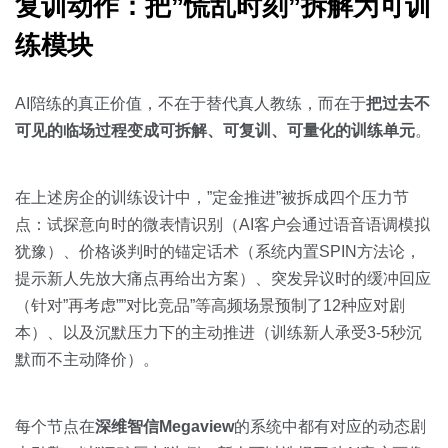
复训动作：把”慌乱时刻”拆解为可训
练模块
AI陪练的真正价值，不在于替代真人教练，而在于
把过去不
可见的临场过程变成可拆解、可复训、可量化的训练单元
。
在上述房企的训练设计中，”定金推进”被拆成四个压力节
点：试探意向时的微表情识别（AI客户会通过语音语调模拟
犹豫）、价格谈判时的锚定话术（系统内置SPIN方法论，
提示新人先放大痛点再给出方案）、突发异议时的缓冲回应
（针对”再考虑””对比竞品”等高频场景预制了12种应对剧
本）、以及沉默压力下的主动推进（训练新人承受3-5秒沉
默而不主动降价）。
每个节点在
深维智信Megaview
的系统中都有对应的动态剧