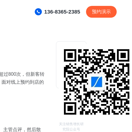
136-8365-2385
预约演示
过800次，但新客转
、面对线上预约到店的
关注销售增长研
习、主管点评，然后散
究院公众号