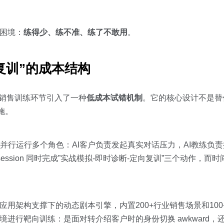
性困境：
练得少、练不准、练了不敢用
。
-复训”的成本结构
是在销售训练环节引入了一种
低成本试错机制
。它的核心设计不是替
施。
并行运行多个角色：AI客户负责发起真实对话压力，AI教练负责
sion 同时完成”实战模拟-即时诊断-定向复训”三个动作，而时间
ents应用架构支撑下的动态剧本引擎，内置200+行业销售场景和1
境进行靶向训练：是面对转介绍客户时的身份切换 awkward