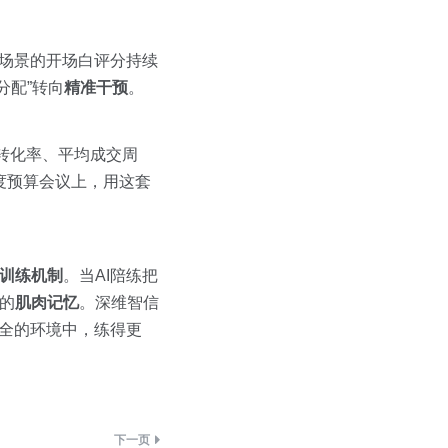
定场景的开场白评分持续
分配”转向
精准干预
。
转化率、平均成交周
度预算会议上，用这套
训练机制
。当AI陪练把
的
肌肉记忆
。深维智信
安全的环境中，练得更