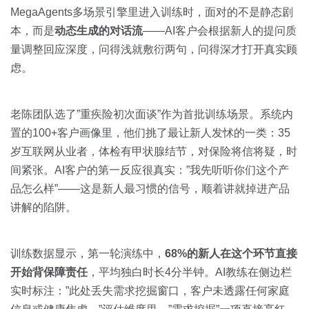
MegaAgents多场景引擎里进入训练时，面对的不是静态剧
本，而是
动态生成的对话流
——AI客户会根据新人的提问质
量调整回应深度，问得浅就敷衍两句，问得深才打开真实顾
虑。
老陈团队选了”重疾险初次面谈”作为首批训练场景。系统内
置的100+客户画像里，他们挑了最让新人发怵的一类：35
岁互联网从业者，体检有甲状腺结节，对保险将信将疑，时
间紧张。AI客户的第一反应很真实：”我先听听你们这个产
品怎么样”——这是新人最习惯的信号，顺着讲就掉进产品
讲解的陷阱。
训练数据显示，第一轮演练中，
68%的新人在这个环节直接
开始背保障责任
，平均独白时长4分半钟。AI教练在侧边栏
实时标注：”此处丢失需求挖掘窗口，客户未透露任何家庭