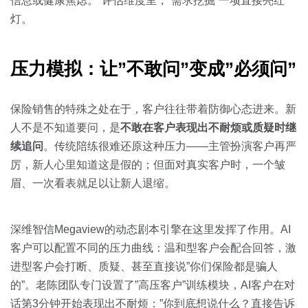
信息或健康焦虑。”评估维度里，”需求挖掘”一项直接亮红
灯。
压力模拟：让”不敢问”变成”必须问”
保险销售的特殊之处在于，客户往往带着防御心态进来。新
人不是不知道要问，是
不敢在客户表现出不耐烦或质疑时继
续追问
。传统陪练很难还原这种压力——主管扮演客户再严
厉，新人心里知道这是假的；但面对真实客户时，一个皱
眉、一次看表就足以让新人退缩。
深维智信Megaview的动态剧本引擎在这里发挥了作用。AI
客户可以配置不同的压力曲线：温和型客户会配合回答，激
进型客户会打断、质疑、甚至直接说”你们保险都是骗人
的”。老陈团队专门设置了”高压客户”训练模块，AI客户在对
话第3分钟开始表现出不耐烦：”你到底想说什么？直接告诉