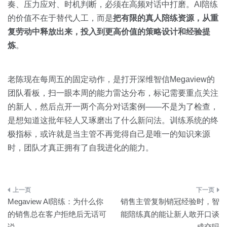
奏、压力应对、时机判断，必须在高频对话中打磨。AI陪练
的价值不在于替代人工，而是
把有限的真人陪练资源，从重
复劳动中释放出来，投入到更高价值的策略设计和经验提
炼
。
老陈现在每周五的固定动作，是打开深维智信Megaview的
团队看板，扫一眼本周的能力雷达分布，标记需要重点关注
的新人，然后点开一两个高分对话案例——不是为了检查，
是想知道这批年轻人又琢磨出了什么新问法。训练系统的终
极指标，或许就是当主管不再觉得自己是唯一的知识来源
时，团队才真正拥有了自我进化的能力。
文
Megaview AI陪练：为什么你
销售主管复制销冠经验时，智
章
的销售总在客户拒绝后无话可
能陪练真的能让新人敢开口谈
说
成交吗