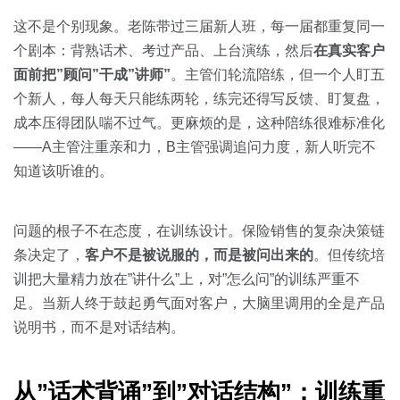
关于我们
资源中心
房地产
这不是个别现象。老陈带过三届新人班，每一届都重复同一
全部
个剧本：背熟话术、考过产品、上台演练，然后
在真实客户
金融
面前把”顾问”干成”讲师”
。主管们轮流陪练，但一个人盯五
预约演示
白皮书
个新人，每人每天只能练两轮，练完还得写反馈、盯复盘，
按角色
成本压得团队喘不过气。更麻烦的是，这种陪练很难标准化
销售会话智能
——A主管注重亲和力，B主管强调追问力度，新人听完不
销售人员
知道该听谁的。
销售管理
问题的根子不在态度，在训练设计。保险销售的复杂决策链
按业务场景
条决定了，
客户不是被说服的，而是被问出来的
。但传统培
训把大量精力放在”讲什么”上，对”怎么问”的训练严重不
交易跟进
足。当新人终于鼓起勇气面对客户，大脑里调用的全是产品
说明书，而不是对话结构。
培训辅导
从”话术背诵”到”对话结构”：训练重