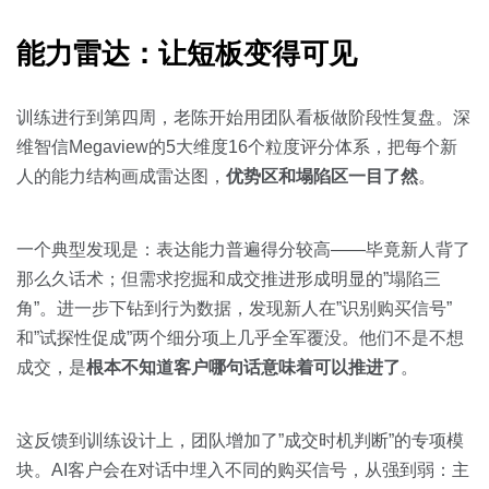
能力雷达：让短板变得可见
训练进行到第四周，老陈开始用团队看板做阶段性复盘。深
维智信Megaview的5大维度16个粒度评分体系，把每个新
人的能力结构画成雷达图，
优势区和塌陷区一目了然
。
一个典型发现是：表达能力普遍得分较高——毕竟新人背了
那么久话术；但需求挖掘和成交推进形成明显的”塌陷三
角”。进一步下钻到行为数据，发现新人在”识别购买信号”
和”试探性促成”两个细分项上几乎全军覆没。他们不是不想
成交，是
根本不知道客户哪句话意味着可以推进了
。
这反馈到训练设计上，团队增加了”成交时机判断”的专项模
块。AI客户会在对话中埋入不同的购买信号，从强到弱：主