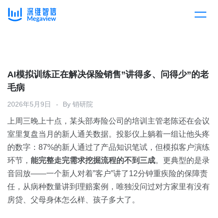
产品
Skip
to
content
解决方案
产品总览
AI模拟训练正在解决保险销售”讲得多、问得少”的老
毛病
客户案例
产品集成
按行业
2026年5月9日
By
销研院
上周三晚上十点，某头部寿险公司的培训主管老陈还在会议
企业服务
开放平台
下载客户端
室里复盘当月的新人通关数据。投影仪上躺着一组让他头疼
的数字：87%的新人通过了产品知识笔试，但模拟客户演练
消费医疗
环节，
定价
能完整走完需求挖掘流程的不到三成
。更典型的是录
音回放——一个新人对着”客户”讲了12分钟重疾险的保障责
教育
任，从病种数量讲到理赔案例，唯独没问过对方家里有没有
资源中心
房贷、父母身体怎么样、孩子多大了。
汽车