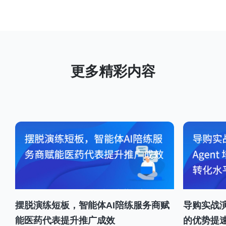
摆脱演练短板，智能体AI陪练服务商赋
导购实战演
能医药代表提升推广成效
的优势提