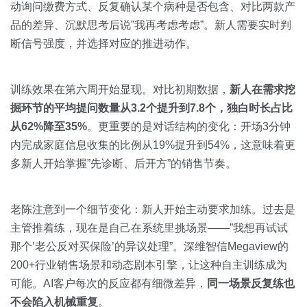
动询问缴费方式、反复确认某个病种是否包含、对比两款产
品的差异、沉默思考后说”我再考虑考虑”。新人需要实时判
断信号强度，并选择对应的推进动作。
训练效果在第六周开始显现。对比初期数据，
新人在需求挖
掘环节的平均提问数量从3.2个提升到7.8个，独白时长占比
从62%降至35%
。更重要的是对话结构的变化：开场3分钟
内完成家庭信息收集的比例从19%提升到54%，这意味着更
多新人开始掌握”先诊断、后开方”的销售节奏。
老陈注意到一个细节变化：新人开始主动要求加练。过去是
主管推着练，现在是自己在系统里挑场景——”我想再试试
那个’老公反对买保险’的异议处理”。深维智信Megaview的
200+行业销售场景和动态剧本引擎，让这种自主训练成为
可能。AI客户每次的反应都有细微差异，
同一场景反复练也
不会陷入机械重复
。