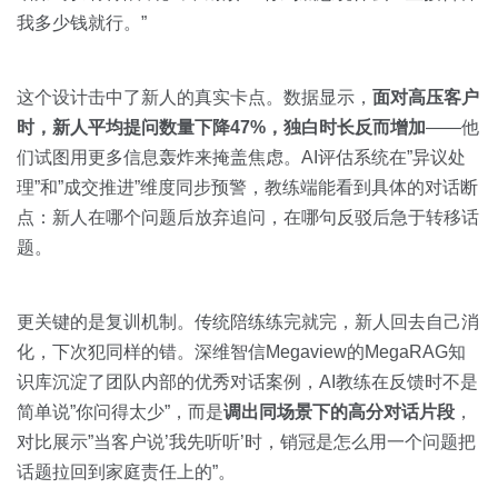
我多少钱就行。”
这个设计击中了新人的真实卡点。数据显示，
面对高压客户
时，新人平均提问数量下降47%，独白时长反而增加
——他
们试图用更多信息轰炸来掩盖焦虑。AI评估系统在”异议处
理”和”成交推进”维度同步预警，教练端能看到具体的对话断
点：新人在哪个问题后放弃追问，在哪句反驳后急于转移话
题。
更关键的是复训机制。传统陪练练完就完，新人回去自己消
化，下次犯同样的错。深维智信Megaview的MegaRAG知
识库沉淀了团队内部的优秀对话案例，AI教练在反馈时不是
简单说”你问得太少”，而是
调出同场景下的高分对话片段
，
对比展示”当客户说’我先听听’时，销冠是怎么用一个问题把
话题拉回到家庭责任上的”。