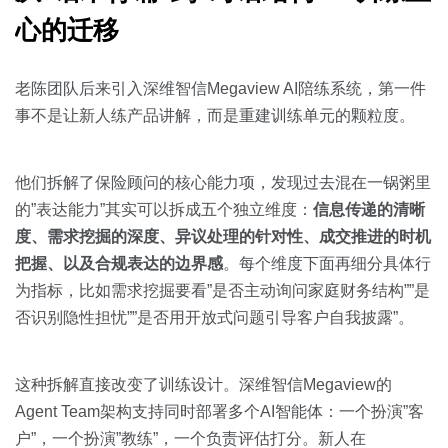
心的迁移
老陈团队后来引入深维智信Megaview AI陪练系统，第一件
事不是让新人练产品讲解，而是重建训练单元的颗粒度。
他们拆解了保险顾问的核心能力项，发现过去混在一锅粥里
的”表达能力”其实可以拆成五个独立维度：
信息传递的清晰
度、需求挖掘的深度、异议处理的针对性、成交推进的时机
把握、以及合规表达的边界感
。每个维度下面再细分具体行
为指标，比如需求挖掘要看”是否主动询问家庭财务结构””是
否识别隐性担忧””是否用开放式问题引导客户自我披露”。
这种拆解直接改变了训练设计。深维智信Megaview的
Agent Team架构支持同时部署多个AI智能体：一个扮演”客
户”，一个扮演”教练”，一个负责评估打分。新人在