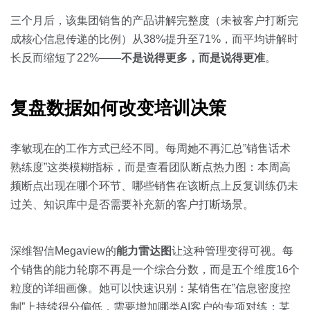
三个月后，该集团销售的产品讲解完整度（未被客户打断完
成核心信息传递的比例）从38%提升至71%，而平均讲解时
长反而缩短了22%——
不是说得更多，而是说得更准
。
复盘数据如何改变培训决策
李敏现在的工作方式已经不同。每周她不再汇总”销售话术
熟练度”这类模糊指标，而是查看团队断点热力图：本周高
频断点出现在哪个环节、哪些销售在该断点上反复训练仍未
过关、知识库中是否需要补充新的客户打断场景。
深维智信Megaview的
能力雷达图
让这种管理变得可视。每
个销售的能力轮廓不再是一个综合分数，而是五个维度16个
粒度的详细画像。她可以快速识别：某销售在”信息密度控
制”上持续得分偏低，需要增加哪类AI客户的专项对练；某