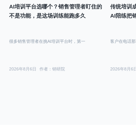
AI培训平台选哪个？销售管理者盯住的
传统培训成
不是功能，是这场训练能跑多久
AI陪练把
很多销售管理者在挑AI培训平台时，第一
客户在电话那
2026年8月6日
作者：销研院
2026年8月6