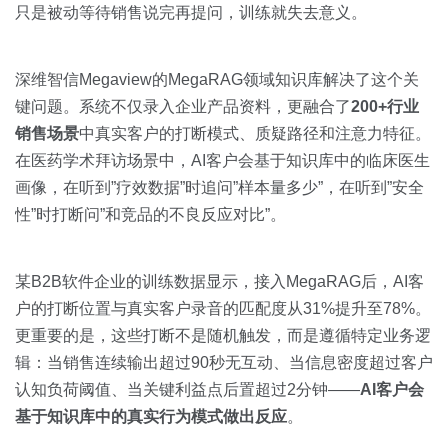
只是被动等待销售说完再提问，训练就失去意义。
深维智信Megaview的MegaRAG领域知识库解决了这个关
键问题。系统不仅录入企业产品资料，更融合了
200+行业
销售场景
中真实客户的打断模式、质疑路径和注意力特征。
在医药学术拜访场景中，AI客户会基于知识库中的临床医生
画像，在听到”疗效数据”时追问”样本量多少”，在听到”安全
性”时打断问”和竞品的不良反应对比”。
某B2B软件企业的训练数据显示，接入MegaRAG后，AI客
户的打断位置与真实客户录音的匹配度从31%提升至78%。
更重要的是，这些打断不是随机触发，而是遵循特定业务逻
辑：当销售连续输出超过90秒无互动、当信息密度超过客户
认知负荷阈值、当关键利益点后置超过2分钟——
AI客户会
基于知识库中的真实行为模式做出反应
。