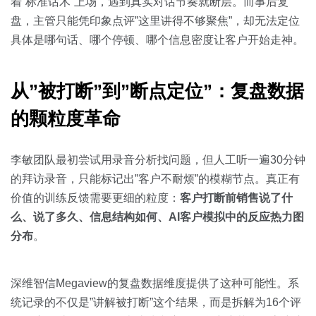
关于我们
资源中心
着”标准话术”上场，遇到真实对话节奏就断层。而事后复
房地产
盘，主管只能凭印象点评”这里讲得不够聚焦”，却无法定位
全部
具体是哪句话、哪个停顿、哪个信息密度让客户开始走神。
金融
预约演示
白皮书
从”被打断”到”断点定位”：复盘数据
按角色
销售会话智能
的颗粒度革命
销售人员
销售管理
李敏团队最初尝试用录音分析找问题，但人工听一遍30分钟
的拜访录音，只能标记出”客户不耐烦”的模糊节点。真正有
价值的训练反馈需要更细的粒度：
客户打断前销售说了什
按业务场景
么、说了多久、信息结构如何、AI客户模拟中的反应热力图
分布
。
交易跟进
培训辅导
深维智信Megaview的复盘数据维度提供了这种可能性。系
统记录的不仅是”讲解被打断”这个结果，而是拆解为16个评