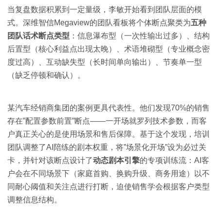
当复盘数据积累到一定量级，李敏开始看到团队层面的模
式。深维智信Megaview的团队看板将个体断点聚类为
五种
团队话术断点类型
：信息瀑布型（一次性输出过多）、结构
后置型（核心利益点出现太晚）、术语堆砌型（专业概念密
度过高）、互动缺失型（长时间单向输出）、节奏单一型
（缺乏停顿和确认）。
某汽车经销商集团的案例更具代表性。他们发现70%的销售
存在”配置参数前置”断点——一开场就罗列技术参数，而客
户真正关心的是使用场景和售后保障。基于这个发现，培训
团队调整了AI陪练的剧本权重，将”场景化开场”设为必过关
卡，并针对该断点设计了
动态剧本引擎
的专项训练流：AI客
户会在不同场景下（家庭首购、换购升级、商务用途）以不
同耐心阈值和关注点进行打断，迫使销售学会根据客户类型
调整信息结构。