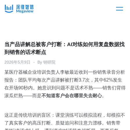
产品
Skip
to
content
解决方案
产品总览
当产品讲解总被客户打断：AI对练如何用复盘数据找
到销售的话术断点
客户案例
产品集成
按行业
2026年5月9日
By
销研院
某医疗器械企业培训负责人李敏最近收到一份销售录音分析
企业服务
开放平台
下载客户端
报告：团队平均每次产品讲解被打断3.7次，其中62%发生
在开场90秒内。她意识到问题不是话术不熟——销售们背得
消费医疗
滚瓜烂熟——而是
定价
不知道客户会在哪里失去耐心
。
教育
资源中心
这正是传统培训的盲区：课堂演练可以模拟流程，却模拟不
汽车
了真实客户的高压打断、质疑追问和注意力漂移。销售带