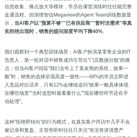
信息收集、痛点放大等模块，学员在课堂演练时往往能完整
走通流程。但深维智信Megaview的Agent Team训练数据显
示，
当AI客户以”预算不够””已有供应商””暂时没需求”等真
实拒绝出现时，销售的提问深度平均下降40%
。
我们观察到一个典型训练场景：AI客户扮演某零售企业的IT
负责人，第一轮对话中销售成功引导出”门店数据分散”的痛
点；但当AI客户回应”我们去年上了某友商的系统，效果一
般”时，销售的选择呈现高度一致性——68%的学员立即进
入竞品对比话术，只有12%会继续追问”效果一般具体体现
在哪些场景””当时选型时最看重什么””现在哪些环节还在手
动处理”。
这种”拒绝即转向”的行为模式，在真实客户拜访中几乎不会
被记录和复盘。主管旁听时往往只关注”有没有讲清楚产