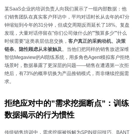
关于我们
资源中心
房地产
某SaaS企业的培训负责人向我们展示了一组内部数据：他
全部
们销售团队在真实客户拜访中，平均对话时长从去年的47分
金融
钟缩短到今年的31分钟，但成交周期反而延长了18%。复盘
预约演示
白皮书
发现，大量对话停留在”你们公司做什么的””预算多少””什么
按角色
时候需要”这类表层信息交换，
客户真正的采购动机、决策
销售会话智能
链条、隐性顾虑从未被触及
。当他们把同样的销售放进深维
销售人员
智信Megaview的AI陪练系统，用多角色Agent模拟客户拒绝
场景时，数据暴露了更深层的问题——销售在遭遇第一次拒
销售管理
绝后，有73%的概率切换为产品推销模式，而非继续挖掘需
求。
按业务场景
交易跟进
拒绝应对中的”需求挖掘断点”：训练
数据揭示的行为惯性
培训辅导
传统销售培训中，需求挖掘被拆解为SPIN提问技巧、BANT