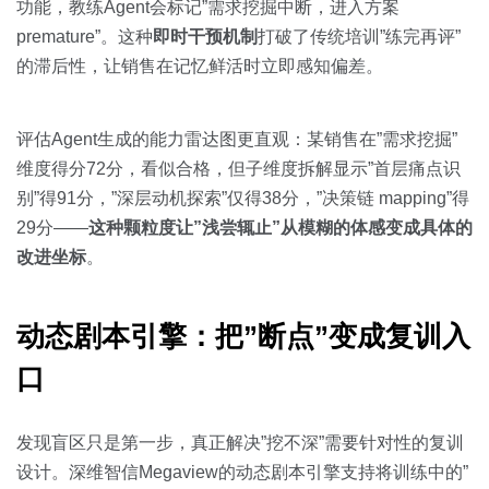
功能，教练Agent会标记”需求挖掘中断，进入方案
premature”。这种
即时干预机制
打破了传统培训”练完再评”
的滞后性，让销售在记忆鲜活时立即感知偏差。
评估Agent生成的能力雷达图更直观：某销售在”需求挖掘”
维度得分72分，看似合格，但子维度拆解显示”首层痛点识
别”得91分，”深层动机探索”仅得38分，”决策链 mapping”得
29分——
这种颗粒度让”浅尝辄止”从模糊的体感变成具体的
改进坐标
。
动态剧本引擎：把”断点”变成复训入
口
发现盲区只是第一步，真正解决”挖不深”需要针对性的复训
设计。深维智信Megaview的动态剧本引擎支持将训练中的”