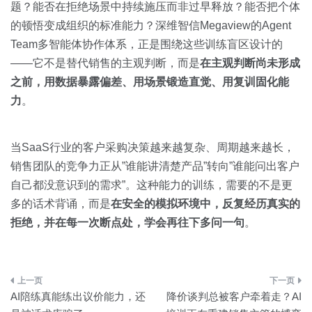
题？能否在拒绝场景中持续施压而非过早释放？能否把个体
的顿悟变成组织的标准能力？深维智信Megaview的Agent
Team多智能体协作体系，正是围绕这些训练盲区设计的
——它不是替代销售的主观判断，而是
在主观判断尚未形成
之前，用数据暴露偏差、用场景锻造直觉、用复训固化能
力
。
当SaaS行业的客户采购决策越来越复杂、周期越来越长，
销售团队的竞争力正从”谁能讲清楚产品”转向”谁能问出客户
自己都没意识到的需求”。这种能力的训练，需要的不是更
多的话术背诵，而是
在安全的模拟环境中，反复经历真实的
拒绝，并在每一次断点处，学会再往下多问一句
。
文
AI陪练真能练出议价能力，还
降价谈判总被客户牵着走？AI