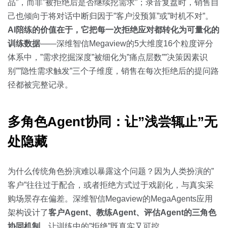
品”，而非”被拒绝后是否继续挖需求”；录音复盘时，销售自
己也倾向于将对话中断归因于”客户没预算”或”时机不对”。
AI陪练的价值在于，它把每一次拒绝应对都转化为可量化的
训练数据
——深维智信Megaview的5大维度16个粒度评分
体系中，”需求挖掘深度”被细化为”痛点层数””决策因素识
别””隐性需求触发”三个子维度，销售在每次拒绝后的提问路
径都被完整记录。
多角色Agent协同：让”浅尝辄止”无
处隐藏
为什么传统角色扮演难以暴露这个问题？因为人类扮演的”
客户”往往过于配合，或者拒绝方式过于戏剧化，与真实采
购场景存在偏差。深维智信Megaview的MegaAgents应用
架构设计了
客户Agent、教练Agent、评估Agent的三角色
协同机制
，让训练中的”拒绝”既真实又可控。