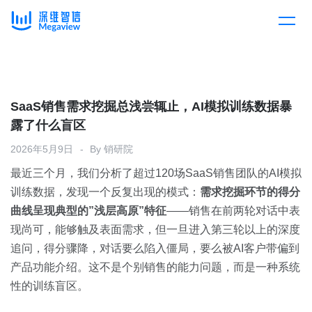
产品
Skip
to
content
解决方案
产品总览
SaaS销售需求挖掘总浅尝辄止，AI模拟训练数据暴
露了什么盲区
客户案例
产品集成
按行业
2026年5月9日
By
销研院
最近三个月，我们分析了超过120场SaaS销售团队的AI模拟
企业服务
开放平台
下载客户端
训练数据，发现一个反复出现的模式：
需求挖掘环节的得分
曲线呈现典型的”浅层高原”特征
——销售在前两轮对话中表
消费医疗
现尚可，能够触及表面需求，但一旦进入第三轮以上的深度
定价
追问，得分骤降，对话要么陷入僵局，要么被AI客户带偏到
教育
产品功能介绍。这不是个别销售的能力问题，而是一种系统
资源中心
性的训练盲区。
汽车