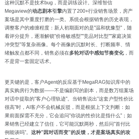
这种沉默不是技术bug，而是训练设计。深维智信
Megaview的
动态剧本引擎
内置了200+行业销售场景，房产
案场是其中重度打磨的一类。系统会根据销售的历史表现，
调整客户的难缠程度：新人初期面对的是”温和犹豫型”，随
着评分提升，逐渐解锁”价格敏感型””竞品对比型””家庭决策
冲突型”等复杂画像。每个画像的沉默时长、打断频率、情
绪触发点都不同，销售必须在
多轮对话中感知节奏变化
，而
不是背一套固定话术。
更关键的是，客户Agent的反应基于MegaRAG知识库中的
真实购房行为数据——不是编剧写的剧本，而是数万组案场
对话中提取的”客户心理轨迹”。当销售说出”这套户型性价比
很高”时，AI客户不会机械反驳，而是根据上下文判断：如
果前面探需不充分，它会追问”你说的性价比是指什么”；如
果销售已经建立了信任，它可能沉默两秒，然后问”首付比
例能谈吗”。
这种”因对话而变”的反馈，才是案场真实的攻