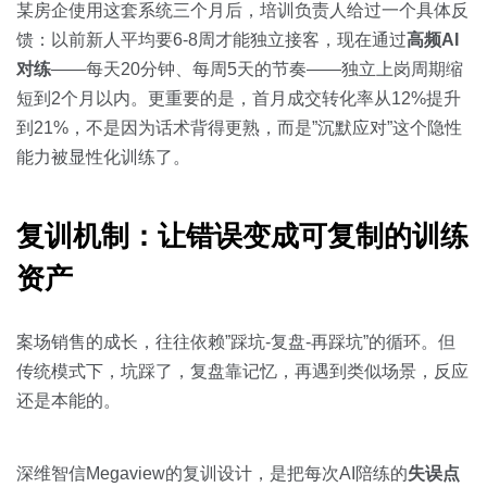
某房企使用这套系统三个月后，培训负责人给过一个具体反
馈：以前新人平均要6-8周才能独立接客，现在通过
高频AI
对练
——每天20分钟、每周5天的节奏——独立上岗周期缩
短到2个月以内。更重要的是，首月成交转化率从12%提升
到21%，不是因为话术背得更熟，而是”沉默应对”这个隐性
能力被显性化训练了。
复训机制：让错误变成可复制的训练
资产
案场销售的成长，往往依赖”踩坑-复盘-再踩坑”的循环。但
传统模式下，坑踩了，复盘靠记忆，再遇到类似场景，反应
还是本能的。
深维智信Megaview的复训设计，是把每次AI陪练的
失误点