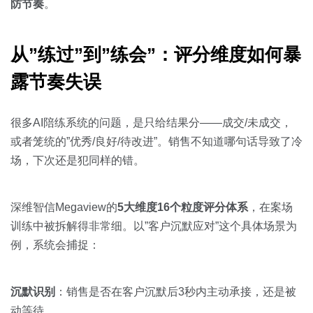
防节奏
。
从”练过”到”练会”：评分维度如何暴
露节奏失误
很多AI陪练系统的问题，是只给结果分——成交/未成交，
或者笼统的”优秀/良好/待改进”。销售不知道哪句话导致了冷
场，下次还是犯同样的错。
深维智信Megaview的
5大维度16个粒度评分体系
，在案场
训练中被拆解得非常细。以”客户沉默应对”这个具体场景为
例，系统会捕捉：
沉默识别
：销售是否在客户沉默后3秒内主动承接，还是被
动等待