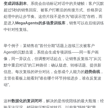
变成训练剧本
。系统会自动标记对话中的关键帧：客户沉默
超过5秒的销售回应、被客户打断后的衔接方式、价格异议
处理中的让步节奏。这些片段不是作为”错误示范”存档，而
是进入
MegaAgents的多场景训练库
，销售可以在后续训练
中针对性复练。
举个例子：某销售在”首付分期”话题上连续三次被客户
Agent的沉默击退，系统会生成专项训练——同一客户画
像，同一异议点，但调整对话起点，让销售反复练习”从沉
默中重启对话”的三种路径：确认疑虑、转移话题、提供新
信息。每次复练的评分对比，会形成个人能力的
趋势曲线
，
主管在看板上能看到”谁在哪个环节持续进步，谁在反复波
动”。
这种
数据化的复训闭环
，解决的是传统陪练的最大瓶颈：经
验无法沉淀。销冠的沉默应对技巧，以前靠”悟性”和”带