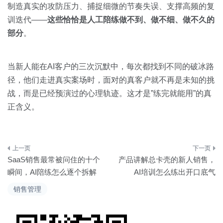
制造真实的攻防压力、捕捉细微的节奏失误、支撑高频的复
训迭代——
这些恰恰是人工陪练做不到、做不细、做不久的
部分
。
当新人能在AI客户的三次沉默中，每次都找到不同的破冰路
径，他们走进真实案场时，面对的真客户就不再是未知的挑
战，而是已经预演过的心理轨迹。这才是”练完就能用”的真
正含义。
文
SaaS销售最常被问住的十个
产品讲解总卡壳的新人销售，
章
瞬间，AI陪练怎么逐个拆解
AI培训怎么练出开口底气
导
销售管理
航