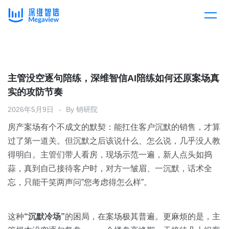
产品
Skip
to
content
解决方案
产品总览
主管没空逐句陪练，深维智信AI陪练如何还原案场真
实的攻防节奏
客户案例
产品集成
按行业
2026年5月9日
By
销研院
房产案场有个不成文的默契：能扛住客户沉默的销售，才算
企业服务
开放平台
下载客户端
过了第一道关。但沉默之后该说什么、怎么说，几乎没人教
得明白。主管们带人看房，现场示范一遍，新人点头如捣
消费医疗
蒜，真到自己接待客户时，对方一皱眉、一沉默，话术全
定价
忘，只能干笑两声问”您考虑得怎么样”。
教育
资源中心
汽车
这种
“沉默冷场”
的困局，在案场极其普遍。更麻烦的是，主