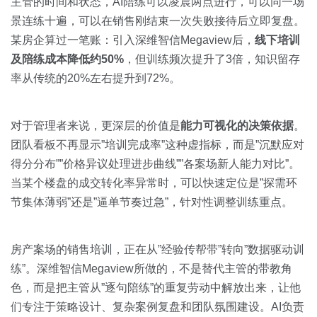
主管的时间和状态，AI陪练可以凌晨两点进行，可以同一场
景连练十遍，可以在销售刚结束一次失败接待后立即复盘。
某房企算过一笔账：引入深维智信Megaview后，
线下培训
及陪练成本降低约50%
，但训练频次提升了3倍，知识留存
率从传统的20%左右提升到72%。
对于管理者来说，更深层的价值是
能力可视化的决策依据
。
团队看板不再显示”培训完成率”这种虚指标，而是”沉默应对
得分分布””价格异议处理进步曲线””各案场新人能力对比”。
当某个楼盘的成交转化率异常时，可以快速定位是”探需环
节集体薄弱”还是”逼单节奏过急”，针对性调整训练重点。
房产案场的销售培训，正在从”经验传帮带”转向”数据驱动训
练”。深维智信Megaview所做的，不是替代主管的带教角
色，而是把主管从”逐句陪练”的重复劳动中解放出来，让他
们专注于策略设计、复杂案例复盘和团队氛围建设。AI负责