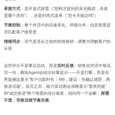
承接方式
：是开放式探需（”您刚才提到的采光顾虑，具体
是哪个房间”），还是封闭式逼单（”您今天能定吗”）
节奏控制
：整个对话中的语速变化、停顿分布、信息密度是
否匹配客户接受度
情绪同步
：语气是否从之前的热情推销，调整为理解客户的
从容
这些评分不是事后总结，而是
实时反馈
。销售在对话中每说
完一句，教练Agent会给出轻量提示——不是打断，而是在
界面侧边显示”客户沉默时长：4秒，建议：先确认感受，再
推进话题”。练完之后，能力雷达图会清晰显示”需求挖掘”
和”成交推进”两个维度的得分落差，指向同一个诊断：
探需
不透，导致后续节奏失衡
。