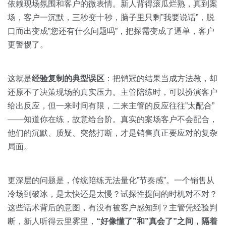
依赖现场氛围和客户的微表情。新人背得滚瓜烂熟，真到案
场，客户一沉默，三秒变十秒，脑子里只剩”我要说话”，脱
口而出变成”您还有什么问题吗”，把探需变成了逼单，客户
更警惕了。
这就是
经验复制的典型误区
：把销冠的结果当成方法教，却
还原不了决策现场的真实压力。主管陪练时，可以扮演客户
给出反应，但一来时间有限，二来主管的反应往往”太配合”
——知道你在练，故意给台阶。真实的案场客户不会配合，
他们的沉默、质疑、突然打断，才是销售真正要应对的复杂
局面。
更深层的问题是，传统陪练无法量化”节奏感”。一个销售从
冷场到破冰，是太快还是太慢？试探性提问的时机对不对？
这些话术背后的意图，有没有被客户感知到？主管凭经验判
断，新人听得云里雾里，
“好像懂了”和”真会了”之间，隔着