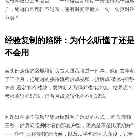
关于我们
资源中心
管根本没空逐句复盘——一个楼盘高峰期一天接待几十组客
房地产
户，销冠自己都忙不过来，哪有时间陪新人一句一句抠对话
全部
节奏？
金融
预约演示
白皮书
经验复制的陷阱：为什么听懂了还是
按角色
销售会话智能
不会用
销售人员
销售管理
某头部房企的区域培训负责人跟我聊过一件事。他们去年花
了三个月，把销冠的接待流程录成视频，拆解成”破冰-探需-
算价-逼定”四个模块，要求新人背诵并模拟演练。结果呢？
按业务场景
考核通过率87%，但首月成交转化率不到12%。
交易跟进
问题出在哪？视频里销冠应对客户沉默的方式，是”先停顿
培训辅导
三秒，然后问’您刚才看的那套户型，采光是不是比预期好'”
——这个”三秒停顿”的火候，以及后半句的切入角度，完全