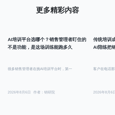
AI培训平台选哪个？销售管理者盯住的
传统培训成
不是功能，是这场训练能跑多久
AI陪练把
很多销售管理者在挑AI培训平台时，第一
客户在电话那
2026年8月6日
作者：销研院
2026年8月6