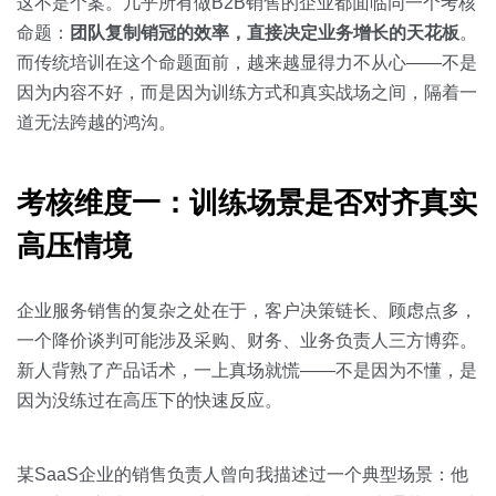
关于我们
资源中心
这不是个案。几乎所有做B2B销售的企业都面临同一个考核
房地产
命题：
团队复制销冠的效率，直接决定业务增长的天花板
。
全部
而传统培训在这个命题面前，越来越显得力不从心——不是
金融
因为内容不好，而是因为训练方式和真实战场之间，隔着一
预约演示
白皮书
道无法跨越的鸿沟。
按角色
销售会话智能
销售人员
考核维度一：训练场景是否对齐真实
高压情境
销售管理
企业服务销售的复杂之处在于，客户决策链长、顾虑点多，
按业务场景
一个降价谈判可能涉及采购、财务、业务负责人三方博弈。
新人背熟了产品话术，一上真场就慌——不是因为不懂，是
交易跟进
因为没练过在高压下的快速反应。
培训辅导
某SaaS企业的销售负责人曾向我描述过一个典型场景：他