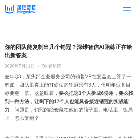
产品
Skip
to
content
解决方案
产品总览
你的团队能复制出几个销冠？深维智信AI陪练正在给
出新答案
客户案例
产品集成
按行业
2026年5月11日
By
销研院
去年Q3，某头部企业服务公司的销售VP在复盘会上算了一
企业服务
开放平台
下载客户端
笔账：团队里真正能打硬仗的销冠只有3人，但明年业务目
标要翻一倍。这意味着，
要么把这3个人拆成6份用，要么找
消费医疗
到一种方法，让剩下的17个人也能具备接近销冠的实战能
定价
力
。问题是，销冠的经验藏在他们的脑子里、电话里、饭局
教育
上，怎么复制？
资源中心
汽车