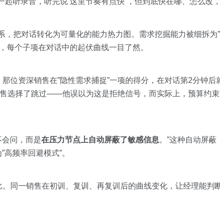
一起听录音，听完说’这里节奏有点快’，但到底快在哪、怎么改，
体系，把对话转化为可量化的能力热力图。需求挖掘能力被细拆为”
子项，每个子项在对话中的起伏曲线一目了然。
那位资深销售在”隐性需求捕捉”一项的得分，在对话第2分钟后
销售选择了跳过——他误以为这是拒绝信号，而实际上，预算约束
不会问，而是
在压力节点上自动屏蔽了敏感信息
。”这种自动屏蔽
”高频率回避模式”。
比。同一销售在初训、复训、再复训后的曲线变化，让经理能判