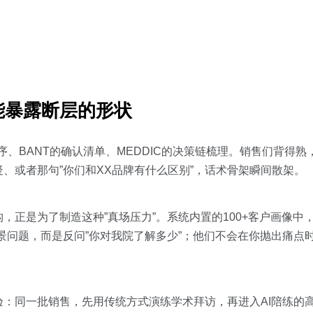
能暴露断层的形状
BANT的确认清单、MEDDIC的决策链梳理。销售们背得熟， ro
、或者那句”你们和XX品牌有什么区别”，话术骨架瞬间散架。
体架构，正是为了制造这种”真场压力”。系统内置的100+客户画像
景问题，而是反问”你对我院了解多少”；他们不会在你抛出痛点
：同一批销售，先用传统方式演练学术拜访，再进入AI陪练的