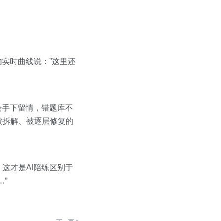
的实时曲线说：”这里还
会手下留情，错题库不
被拆解、被逐层修复的
。这才是AI陪练区别于
”