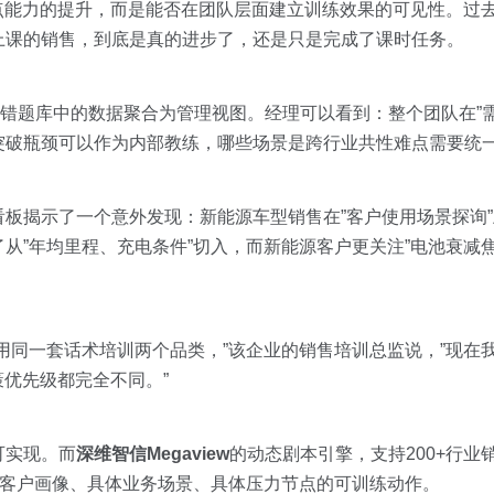
点能力的提升，而是能否在团队层面建立训练效果的可见性。过
上课的销售，到底是真的进步了，还是只是完成了课时任务。
错题库中的数据聚合为管理视图。经理可以看到：整个团队在”需
突破瓶颈可以作为内部教练，哪些场景是跨行业共性难点需要统
板揭示了一个意外发现：新能源车型销售在”客户使用场景探询
”年均里程、充电条件”切入，而新能源客户更关注”电池衰减焦虑
用同一套话术培训两个品类，”该企业的销售培训总监说，”现在
策优先级都完全不同。”
可实现。而
深维智信Megaview
的动态剧本引擎，支持200+行业
体客户画像、具体业务场景、具体压力节点的可训练动作。