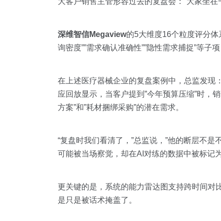
大客户销售主管形容过去的复盘会：”大家坐在
深维智信Megaview
的5大维度16个粒度评分
询密度””需求确认准确性””隐性需求捕捉”等
在上述医疗器械企业的复盘案例中，总监发现：
应回放显示，当客户提到”今年预算压缩”时，
方案”和”耗材捆绑采购”的潜在需求。
“复盘时我们看清了，”总监说，”他的断层不是
可能被当场察觉，却在AI对练的数据中被标记为
更关键的是，系统的能力雷达图支持跨时间对
是只是被话术掩盖了。