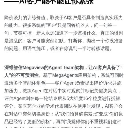
——AI客户能不能让你紧张
降价谈判的训练价值，取决于AI客户是否具备制造真实压力
的能力。很多系统的”客户”只是问答机器人，问一句答一
句，节奏可控，新人永远知道下一步该接什么。真正的谈判
是混乱的：客户可能突然沉默、打断你、抛出一个你没准备
的问题、用语气施压，或者在你说到一半时转移话题。
深维智信Megaview的Agent Team架构，让AI客户具备了”
人”的不可预测性
。基于MegaAgents应用架构，系统可同时
激活多个智能体角色——客户Agent负责提出降价诉求并施
加压力，教练Agent在对话中实时观察并标记关键决策点，
评估Agent则在每一轮结束后从5大维度16个粒度进行拆解
评分。某医药企业的学术代表团队在使用时发现，AI客户会
在对话中突然切换身份：从”我们预算确实紧张”变成”你们竞
品已经给了更低的价格”，再到”我觉得你们不重视我们这种