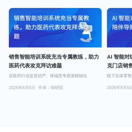
销售智能培训系统充当专属教练，助力
AI 智能
医药代表攻克拜访难题
克门店销
在医药行业监管趋严、终端竞争愈发精细化
线下实体零售
2026年8月5日
作者：销研院
2026年8月5