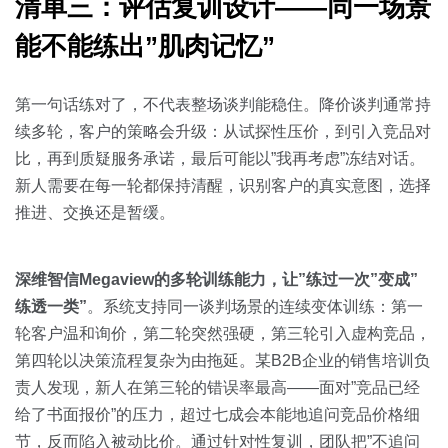
清单三：评估复训设计——同一场景
能不能练出”肌肉记忆”
第一句话练对了，不代表整场谈判能稳住。降价谈判通常持
续多轮，客户的策略会升级：从试探性压价，到引入竞品对
比，再到质疑服务承诺，最后可能以”我再考虑”冻结对话。
新人需要在每一轮都保持清醒，识别客户的真实意图，选择
推进、交换还是暂缓。
深维智信Megaview的多轮训练能力，让”练过一次”变成”
练透一类”
。系统支持同一谈判场景的连续变体训练：第一
轮客户温和询价，第二轮突然强硬，第三轮引入虚构竞品，
第四轮以决策流程复杂为由拖延。某B2B企业的销售培训负
责人发现，新人在第三轮的错误率最高——面对”竞品已经
给了书面报价”的压力，超过七成会本能地追问竞品价格细
节，反而陷入被动比价。通过针对性复训，团队把”不追问