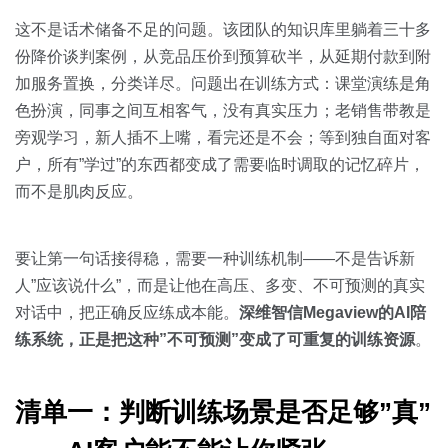
关于我们
资源中心
房地产
这不是话术储备不足的问题。该团队的知识库里躺着三十多
全部
份降价谈判案例，从竞品压价到预算砍半，从延期付款到附
金融
加服务置换，分类详尽。问题出在训练方式：课堂演练是角
预约演示
白皮书
色扮演，同事之间互相客气，没有真实压力；老销售带教是
按角色
旁观学习，新人插不上嘴，看完还是不会；等到独自面对客
销售会话智能
户，所有”学过”的东西都变成了需要临时调取的记忆碎片，
销售人员
而不是肌肉反应。
销售管理
要让第一句话接得稳，需要一种训练机制——不是告诉新
按业务场景
人”应该说什么”，而是让他在高压、多变、不可预测的真实
对话中，把正确反应练成本能。
深维智信Megaview的AI陪
交易跟进
练系统，正是把这种”不可预测”变成了可重复的训练资源
。
培训辅导
清单一：判断训练场景是否足够”真”