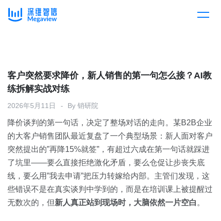
产品
Skip
to
content
解决方案
产品总览
客户突然要求降价，新人销售的第一句怎么接？AI教
练拆解实战对练
客户案例
产品集成
按行业
2026年5月11日
By
销研院
降价谈判的第一句话，决定了整场对话的走向。某B2B企业
企业服务
开放平台
下载客户端
的大客户销售团队最近复盘了一个典型场景：新人面对客户
突然提出的”再降15%就签”，有超过六成在第一句话就踩进
消费医疗
了坑里——要么直接拒绝激化矛盾，要么仓促让步丧失底
定价
线，要么用”我去申请”把压力转嫁给内部。主管们发现，这
教育
些错误不是在真实谈判中学到的，而是在培训课上被提醒过
资源中心
无数次的，但
新人真正站到现场时，大脑依然一片空白
。
汽车