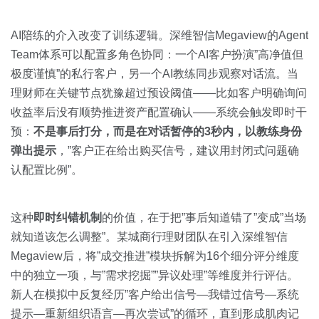
AI陪练的介入改变了训练逻辑。深维智信Megaview的Agent
Team体系可以配置多角色协同：一个AI客户扮演”高净值但
极度谨慎”的私行客户，另一个AI教练同步观察对话流。当
理财师在关键节点犹豫超过预设阈值——比如客户明确询问
收益率后没有顺势推进资产配置确认——系统会触发即时干
预：
不是事后打分，而是在对话暂停的3秒内，以教练身份
弹出提示
，”客户正在给出购买信号，建议用封闭式问题确
认配置比例”。
这种
即时纠错机制
的价值，在于把”事后知道错了”变成”当场
就知道该怎么调整”。某城商行理财团队在引入深维智信
Megaview后，将”成交推进”模块拆解为16个细分评分维度
中的独立一项，与”需求挖掘””异议处理”等维度并行评估。
新人在模拟中反复经历”客户给出信号—我错过信号—系统
提示—重新组织语言—再次尝试”的循环，直到形成肌肉记