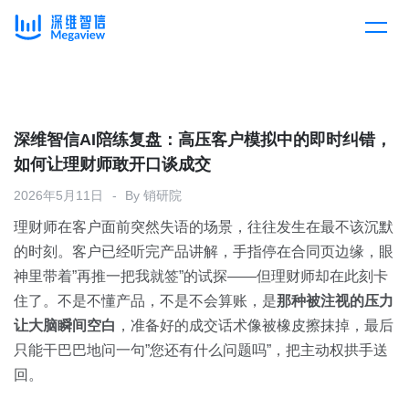
产品
Skip
to
content
解决方案
产品总览
深维智信AI陪练复盘：高压客户模拟中的即时纠错，
如何让理财师敢开口谈成交
客户案例
产品集成
按行业
2026年5月11日
By
销研院
理财师在客户面前突然失语的场景，往往发生在最不该沉默
企业服务
开放平台
下载客户端
的时刻。客户已经听完产品讲解，手指停在合同页边缘，眼
神里带着”再推一把我就签”的试探——但理财师却在此刻卡
消费医疗
住了。不是不懂产品，不是不会算账，是
定价
那种被注视的压力
让大脑瞬间空白
，准备好的成交话术像被橡皮擦抹掉，最后
教育
只能干巴巴地问一句”您还有什么问题吗”，把主动权拱手送
资源中心
回。
汽车