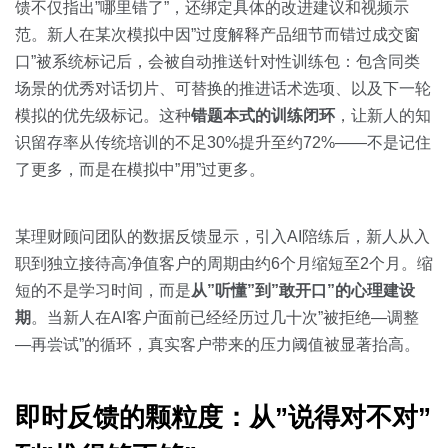
馈不仅指出”哪里错了”，还绑定具体的改进建议和视频示
范。新人在某次模拟中因”过度解释产品细节而错过成交窗
口”被系统标记后，会被自动推送针对性训练包：包含同类
场景的优秀对话切片、可替换的推进话术选项、以及下一轮
模拟的优先级标记。这种
错题本式的训练闭环
，让新人的知
识留存率从传统培训的不足30%提升至约72%——不是记住
了更多，而是在模拟中”用”过更多。
某理财顾问团队的数据反馈显示，引入AI陪练后，新人从入
职到独立接待高净值客户的周期由约6个月缩短至2个月。缩
短的不是学习时间，而是
从”听懂”到”敢开口”的心理建设
期
。当新人在AI客户面前已经经历过几十次”被拒绝—调整
—再尝试”的循环，真实客户带来的压力阈值被显著抬高。
即时反馈的颗粒度：从”说得对不对”