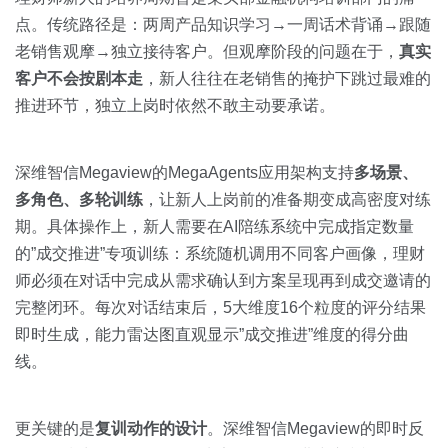
点。传统路径是：两周产品知识学习→一周话术背诵→跟随
老销售观摩→独立接待客户。但观摩阶段的问题在于，
真实
客户不会按剧本走
，新人往往在老销售的掩护下跳过最难的
推进环节，独立上岗时依然不敢主动要承诺。
深维智信Megaview的MegaAgents应用架构支持
多场景、
多角色、多轮训练
，让新人上岗前的准备期变成高密度对练
期。具体操作上，新人需要在AI陪练系统中完成指定数量
的”成交推进”专项训练：系统随机调用不同客户画像，理财
师必须在对话中完成从需求确认到方案呈现再到成交邀请的
完整闭环。每次对话结束后，5大维度16个粒度的评分结果
即时生成，能力雷达图直观显示”成交推进”维度的得分曲
线。
更关键的是
复训动作的设计
。深维智信Megaview的即时反