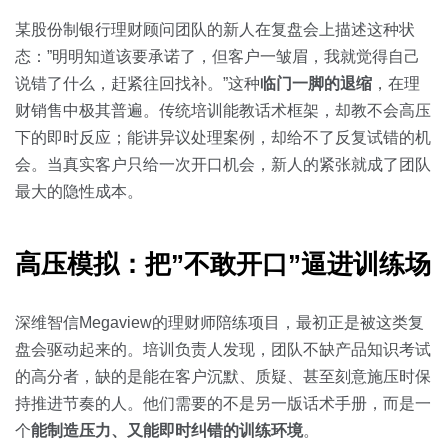
关于我们
资源中心
房地产
某股份制银行理财顾问团队的新人在复盘会上描述这种状
全部
态：”明明知道该要承诺了，但客户一皱眉，我就觉得自己
金融
说错了什么，赶紧往回找补。”这种
临门一脚的退缩
，在理
预约演示
白皮书
财销售中极其普遍。传统培训能教话术框架，却教不会高压
按角色
下的即时反应；能讲异议处理案例，却给不了反复试错的机
销售会话智能
会。当真实客户只给一次开口机会，新人的紧张就成了团队
销售人员
最大的隐性成本。
销售管理
高压模拟：把”不敢开口”逼进训练场
按业务场景
深维智信Megaview的理财师陪练项目，最初正是被这类复
交易跟进
盘会驱动起来的。培训负责人发现，团队不缺产品知识考试
的高分者，缺的是能在客户沉默、质疑、甚至刻意施压时保
培训辅导
持推进节奏的人。他们需要的不是另一版话术手册，而是一
个
能制造压力、又能即时纠错的训练环境
。