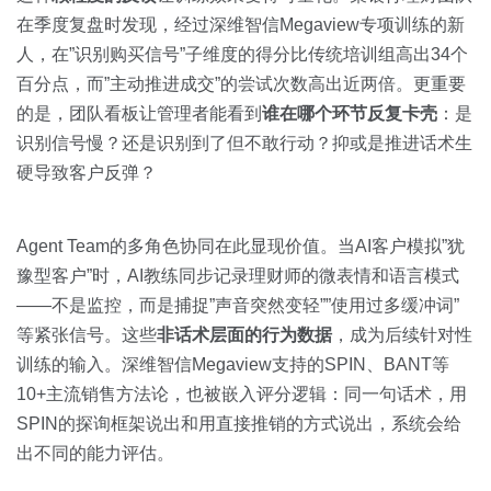
在季度复盘时发现，经过深维智信Megaview专项训练的新
人，在”识别购买信号”子维度的得分比传统培训组高出34个
百分点，而”主动推进成交”的尝试次数高出近两倍。更重要
的是，团队看板让管理者能看到
谁在哪个环节反复卡壳
：是
识别信号慢？还是识别到了但不敢行动？抑或是推进话术生
硬导致客户反弹？
Agent Team的多角色协同在此显现价值。当AI客户模拟”犹
豫型客户”时，AI教练同步记录理财师的微表情和语言模式
——不是监控，而是捕捉”声音突然变轻””使用过多缓冲词”
等紧张信号。这些
非话术层面的行为数据
，成为后续针对性
训练的输入。深维智信Megaview支持的SPIN、BANT等
10+主流销售方法论，也被嵌入评分逻辑：同一句话术，用
SPIN的探询框架说出和用直接推销的方式说出，系统会给
出不同的能力评估。