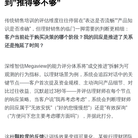
到”推得够不够”
传统销售培训的评估维度往往停留在”表达是否流畅””产品知
识是否准确”，但理财销售的临门一脚需要的判断更精细：
客户当前处于购买决策的哪个阶段？我的回应是推进了关系
还是拖延了时间？
深维智信Megaview的能力评分体系将”成交推进”拆解为可
观测的行为指标。以理财场景为例，系统会追踪对话中的关
键节点——客户首次提及资金规模、主动询问产品细节、对
比过往收益、沉默超过3秒等——并评估理财师在每个节点
的响应策略。当客户说”我再考虑考虑”，系统会判断理财师
的回应属于”无效安抚”（”好的您慢慢想”）还是”有效探询”
（”方便问下您主要考虑哪方面吗”），并据此打分。
这种
颗粒度的反馈
让训练效果变得可量化。某银行理财团队