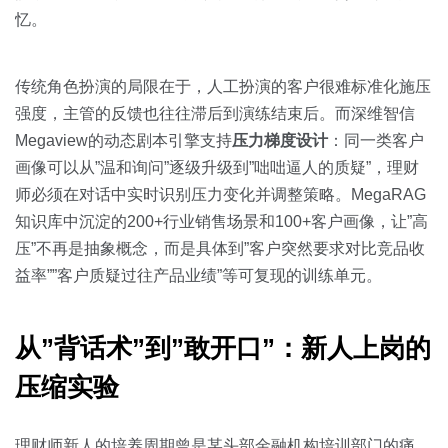
忆。
传统角色扮演的局限在于，人工扮演的客户很难标准化施压
强度，主管的反馈也往往滞后到演练结束后。而深维智信
Megaview的动态剧本引擎支持
压力梯度设计
：同一类客户
画像可以从”温和询问”逐级升级到”咄咄逼人的质疑”，理财
师必须在对话中实时识别压力变化并调整策略。MegaRAG
知识库中沉淀的200+行业销售场景和100+客户画像，让”高
压”不再是抽象概念，而是具体到”客户突然要求对比竞品收
益率””客户质疑过往产品业绩”等可复现的训练单元。
从”背话术”到”敢开口”：新人上岗的
压缩实验
理财师新人的培养周期曾是某头部金融机构培训部门的痛