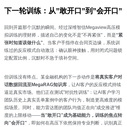
下一轮训练：从”敢开口”到”会开口”
回到开篇那个沉默的瞬间。经过深维智信Megaview高压模
拟训练的理财师，描述自己的变化不是”不再紧张”，而是
“紧
张时知道该做什么”
。当客户手指停在合同页边缘，系统训
练过的反应模式自动激活：确认眼神接触，用封闭式问题锁
定配置比例，沉默时不急于填补空间。
但训练没有终点。某金融机构的下一步动作是
将真实客户对
话数据回流至MegaRAG知识库
，让AI客户的反应模式持续
逼近真实市场。他们正在测试”对抗性训练”：让AI客户学习
团队历史上真实丢单案例中的客户行为，制造更高难度的模
拟场景。同时，能力雷达图的团队均值正在向”成交推进”维
度的上限移动——
当”敢开口”成为基础能力，训练的焦点转
向”会开口”
，即如何在高压下依然保持专业判断，识别真正