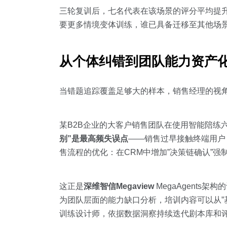
三轮复训后，七名代表在该场景的评分平均提升
要更多情境变体训练，谁已具备迁移至其他场
从个体纠错到团队能力资产
当错题追踪覆盖足够大的样本，销售经理的视角
某B2B企业的大客户销售团队在使用智能陪练
别”是最高频失误点
——销售过早接触终端用户
售流程的优化：在CRM中增加”决策链确认”强
这正是
深维智信Megaview
MegaAgent
为团队层面的能力缺口分析，培训内容可以从”
训练设计师，依据数据洞察持续迭代剧本库和