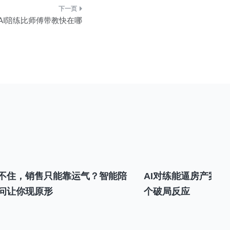
AI陪练比师傅带教快在哪
不住，销售只能靠运气？智能陪
AI对练能逼房产案场
问让你现原形
个破局反应