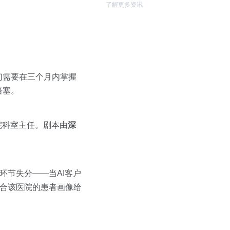
了解更多资讯
们需要在三个月内掌握
语塞。
院科室主任。剧本由
深
环节失分——当AI客户
结合该医院的患者画像给