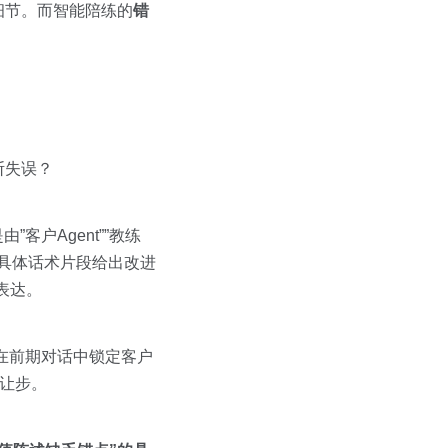
细节。而智能陪练的
错
断失误？
”客户Agent””教练
针对具体话术片段给出改进
表达。
能在前期对话中锁定客户
早让步。