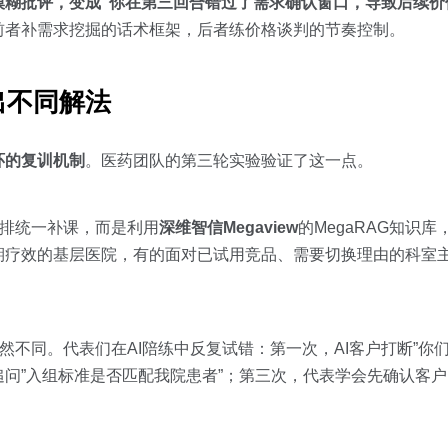
模糊批评，变成”你在第三回合错过了需求确认窗口，导致后续价
前者补需求挖掘的话术框架，后者练价格谈判的节奏控制。
出不同解法
环的复训机制
。医药团队的第三轮实验验证了这一点。
安排统一补课，而是利用
深维智信Megaview
的MegaRAG知识
期疗效的基层医院，有的面对已试用竞品、需要切换理由的科室
然不同。代表们在AI陪练中反复试错：第一次，AI客户打断”你
问”入组标准是否匹配我院患者”；第三次，代表学会先确认客