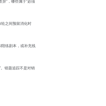
异”，哪些属于”必须
每轮之间预留消化时
I陪练剧本，或补充线
”。错题追踪不是对销