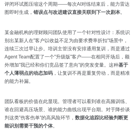
评闭环试图压缩这个周期——每次AI对练结束后，能力雷达
图即时生成，
错误点与改进建议直接关联到下一次剧本
。
某金融机构的理财顾问团队使用了一个针对性设计：系统识
别出某新人在”客户以收益不足为由要求费率折扣”场景中，
连续三次过早让步。培训主管没有安排通用复训，而是通过
Agent Team配置了一个”升级版”客户——在相同开场后，额
外增加”我已经和你们竞品签了意向”的突发变量。这种
基于
个人薄弱点的动态加码
，让复训不再是重复劳动，而是精准
的能力补漏。
团队看板的价值在此显现。管理者可以看到谁在高频训练、
谁在回避高压场景、谁的能力曲线出现平台期。对于降价谈
判这类”伤客伤单”的高风险环节，
数据化追踪比经验判断更
能识别需要干预的个体
。