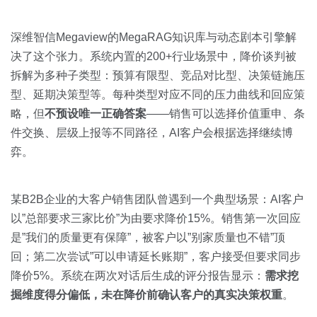
深维智信Megaview的MegaRAG知识库与动态剧本引擎解
决了这个张力。系统内置的200+行业场景中，降价谈判被
拆解为多种子类型：预算有限型、竞品对比型、决策链施压
型、延期决策型等。每种类型对应不同的压力曲线和回应策
略，但
不预设唯一正确答案
——销售可以选择价值重申、条
件交换、层级上报等不同路径，AI客户会根据选择继续博
弈。
某B2B企业的大客户销售团队曾遇到一个典型场景：AI客户
以”总部要求三家比价”为由要求降价15%。销售第一次回应
是”我们的质量更有保障”，被客户以”别家质量也不错”顶
回；第二次尝试”可以申请延长账期”，客户接受但要求同步
降价5%。系统在两次对话后生成的评分报告显示：
需求挖
掘维度得分偏低，未在降价前确认客户的真实决策权重
。