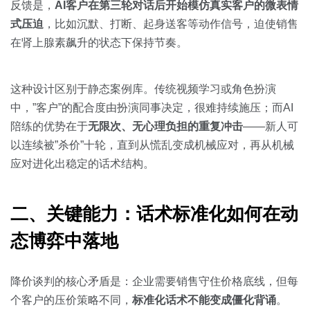
反馈是，
AI客户在第三轮对话后开始模仿真实客户的微表情
式压迫
，比如沉默、打断、起身送客等动作信号，迫使销售
在肾上腺素飙升的状态下保持节奏。
这种设计区别于静态案例库。传统视频学习或角色扮演
中，”客户”的配合度由扮演同事决定，很难持续施压；而AI
陪练的优势在于
无限次、无心理负担的重复冲击
——新人可
以连续被”杀价”十轮，直到从慌乱变成机械应对，再从机械
应对进化出稳定的话术结构。
二、关键能力：话术标准化如何在动
态博弈中落地
降价谈判的核心矛盾是：企业需要销售守住价格底线，但每
个客户的压价策略不同，
标准化话术不能变成僵化背诵
。