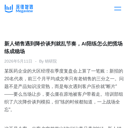
产品
Skip
to
content
解决方案
产品总览
新人销售遇到降价谈判就乱节奏，AI陪练怎么把慌场
练成稳场
客户案例
产品集成
按行业
2026年5月11日
By
销研院
某医药企业的大区经理在季度复盘会上算了一笔账：新招的
企业服务
开放平台
下载客户端
20名代表，前三个月平均成交率只有老销售的三分之一。问
题不是产品知识没背熟，而是每次遇到客户压价就”断片”
消费医疗
——要么当场让步，要么僵在原地被客户带着走。培训部组
定价
织了六次降价谈判模拟，但”练的时候都知道，一上战场全
教育
忘”。
资源中心
汽车