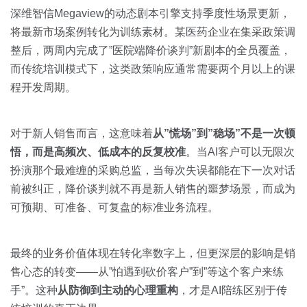
深维智信Megaview的动态剧本引擎支持季度性场景更新，
将最新市场案例转化为训练素材。某医药企业在集采政策调
整后，两周内完成了”医院端降价谈判”新剧本的全员覆盖，
而传统培训模式下，这类政策响应通常需要两个月以上的课
程开发周期。
对于新人销售而言，这意味着
从”慌场”到”稳场”不是一次顿
悟，而是高频次、低成本的反复校准
。当AI客户可以无限次
扮演那个最难缠的采购总监，当每次失误都能在下一次对话
前被纠正，降价谈判就不再是新人销售的噩梦场景，而成为
可预期、可准备、可复盘的标准业务流程。
最终的业务价值体现在转化率数字上，但更深层的影响是销
售心态的转变——从”怕遇到砍价客户”到”等这个客户来练
手”。这种
从防御到主动的心理重构
，才是AI陪练区别于传