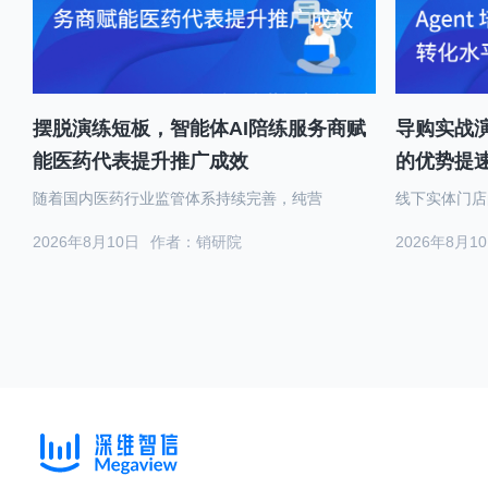
摆脱演练短板，智能体AI陪练服务商赋
导购实战演
能医药代表提升推广成效
的优势提
随着国内医药行业监管体系持续完善，纯营
线下实体门店
2026年8月10日
作者：销研院
2026年8月1