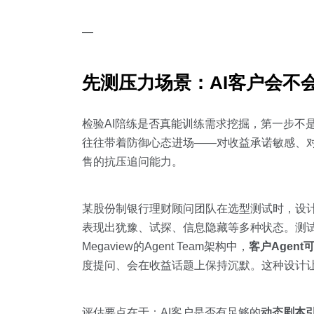
—
先测压力场景：AI客户会不会
检验AI陪练是否真能训练需求挖掘，第一步不
往往带着防御心态进场——对收益承诺敏感、对
售的抗压追问能力。
某股份制银行理财顾问团队在选型测试时，设计
表现出犹豫、试探、信息隐藏等多种状态。测试
Megaview的Agent Team架构中，
客户Agen
度提问、会在收益话题上保持沉默。这种设计让训
评估要点在于：AI客户是否有足够的
动态剧本