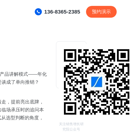
136-8365-2385
预约演示
了产品讲解模式——年化
是谈成了单向推销？
着走，提前亮出底牌，
出临场承压时的追问本
试从选型判断的角度，
关注销售增长研
究院公众号