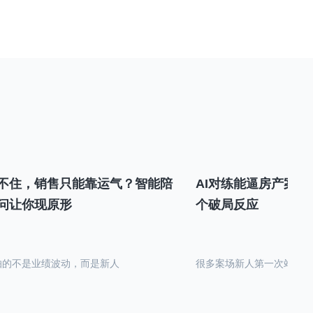
不住，销售只能靠运气？智能陪
AI对练能逼房产案场
问让你现原形
个破局反应
怕的不是业绩波动，而是新人
很多案场新人第一次站在沙