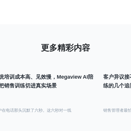
统培训成本高、见效慢，Megaview AI陪
客户异议接
把销售训练切进真实场景
练的几个追
户在电话那头沉默了六秒。这六秒对一线
销售管理者最