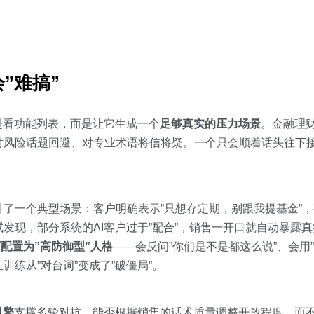
”难搞”
是看功能列表，而是让它生成一个
足够真实的压力场景
。金融理
风险话题回避、对专业术语将信将疑。一个只会顺着话头往下接
了一个典型场景：客户明确表示”只想存定期，别跟我提基金”，
发现，部分系统的AI客户过于”配合”，销售一开口就自动暴露
t可配置为”高防御型”人格
——会反问”你们是不是都这么说”、会用
练从”对台词”变成了”破僵局”。
引擎
支撑多轮对抗，能否根据销售的话术质量调整开放程度，而