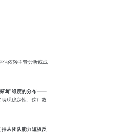
统评估依赖主管旁听或成
探询”维度的分布
——
的表现稳定性。这种数
支持
从团队能力短板反