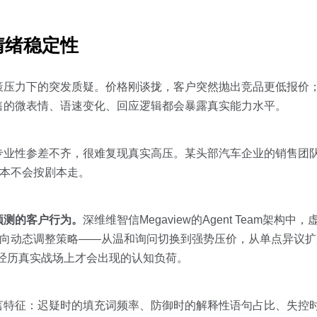
情绪稳定性
策压力下的突发质疑。价格刚谈拢，客户突然抛出竞品更低报价
售的微表情、语速变化、回应逻辑都会暴露真实能力水平。
专业性参差不齐，很难复现真实高压。某头部汽车企业的销售团
根本不会按剧本走。
预测的客户行为。
深维维智信Megaview的Agent Team架构
对话走向动态调整策略——从温和询问切换到强势压价，从单点异议
经历真实战场上才会出现的认知负荷。
言特征：迟疑时的填充词频率、防御时的解释性语句占比、失控