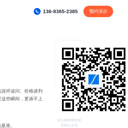
136-8365-2385
预约演示
的连环追问、价格谈判
捉这些瞬间，更谈不上
关注销售增长研
核基准。
究院公众号