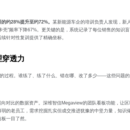
的约28%提升至约72%。
某新能源车企的培训负责人发现，新人
卡壳”频率下降67%。更关键的是，系统记录了每位销售的知识
后续针对性复训提供了精确坐标。
理穿透力
里的过程。谁练了、练了什么、错在哪、改了多少——这些问题
向对比的数据资产。深维智信Megaview的团队看板功能，让
薄弱的老员工，需求挖掘扎实但成交推进犹豫的中坚力量，知识
短板一目了然。