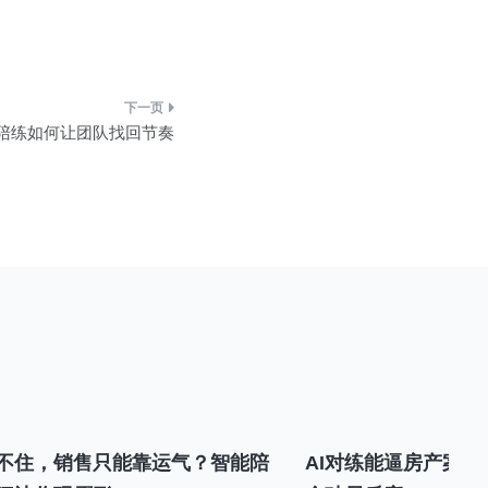
户陪练如何让团队找回节奏
不住，销售只能靠运气？智能陪
AI对练能逼房产案场