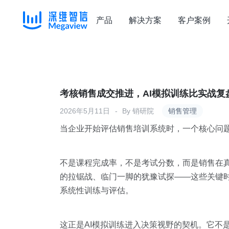
产品
解决方案
客户案例
Skip
to
content
考核销售成交推进，AI模拟训练比实战复
2026年5月11日
By
销研院
销售管理
当企业开始评估销售培训系统时，一个核心问
不是课程完成率，不是考试分数，而是销售在
的拉锯战、临门一脚的犹豫试探——这些关键
系统性训练与评估。
这正是AI模拟训练进入决策视野的契机。它不