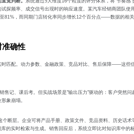
的直觉判断。
系统通过5大维度16个粒度的评分体系，将”节奏感
的试探频率、成交信号出现时的响应速度。某汽车经销商团队使
升至81%，而同期门店转化率同步增长12个百分点——数据的相
时准确性
实时匹配。动力参数、金融政策、竞品对比、售后保障——这些
、销售记、课后考。但实战场景是”输出压力”驱动的：客户突然
业形象崩塌。
库解决了这个断层。企业可将产品手册、政策文件、竞品资料、历史话
识库的实时检索与生成。销售回应后，系统立即比对知识库中的