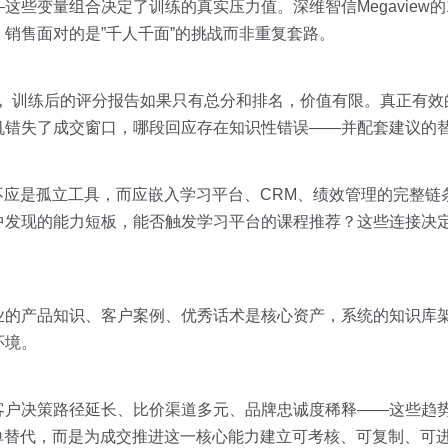
些变量组合决定了训练的真实压力值。深维智信Megaview的1
销售面对的是”千人千面”的挑战而非重复套路。
。
训练后的评分报告如果只有总分和排名，价值有限。真正有效
机错失了成交窗口，哪段回应存在知识性错误——并配套建议的
练不应是孤立工具，而应嵌入学习平台、CRM、绩效管理的完整链
中发现的能力短板，能否触发学习平台的课程推荐？这些连接决
业的产品知识、客户案例、优秀话术是核心资产，系统的知识库
环境。
客户决策路径延长、比价渠道多元、品牌忠诚度稀释——这些趋
单替代，而是为成交推进这一核心能力建立可考核、可复制、可