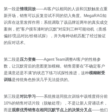
第一段是
情境回放
——AI客户以相同的人设和沉默触发点重
新开场，销售可以反复尝试不同的切入角度。MegaRAG知
识库在这里发挥作用：系统调取了该品牌近两年的真实成交
案例，把”客户摸车漆时的沉默”对应到三种可能动机（质感
偏好/竞品对比/价格试探），并为每种动机匹配了经过验证
的应对话术。
第二段是
压力变奏
——Agent Team调整AI客户的性格参
数，让沉默背后的意图更加模糊。销售需要在”不确定客户
是满意还是不满”的状态下练习试探性推进，这种
模糊耐受
训练
是传统角色扮演几乎无法提供的。
第三段是
对比学习
——系统推送同批次训练中该维度得分前
10%的销售对话片段（脱敏处理），不是让新人背诵话术，
而是
观察优秀销售在相同沉默节点上的决策分叉点
——他们