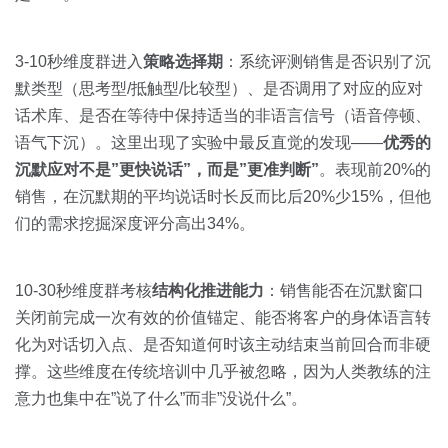
3-10秒维度群进入
策略选择期
：系统评测销售是否识别了沉
默类型（思考型/抵触型/比较型）、是否调用了对应的应对
话术库、是否在等待中保持适当的非语言信号（语音停顿、
语气下沉）。这里出现了实验中最反直觉的发现——
优秀的
沉默应对不是”更快说话”，而是”更准判断”
。表现前20%的
销售，在沉默期的平均说话时长反而比后20%少15%，但他
们的需求挖掘深度评分高出34%。
10-30秒维度群考核
结构化推进能力
：销售能否在沉默窗口
关闭前完成一次有效的价值锚定、能否将客户的身体语言转
化为对话切入点、是否知道何时该主动结束当前回合而非硬
撑。这些维度在传统培训中几乎被忽略，因为人类教练的注
意力也集中在”说了什么”而非”没说什么”。