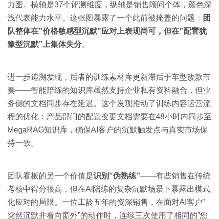
力图。横轴是37个评测维度，纵轴是销售顾问个体，颜色深
浅代表能力水平。这张图暴露了一个此前被掩盖的问题：
团
队整体在”价格敏感型沉默”应对上表现尚可，但在”配置犹
豫型沉默”上集体失分
。
进一步追溯发现，后者的训练素材库更新滞后于车型改款节
奏——智能陪练的知识库虽然支持企业私有资料融合，但业
务侧的文档同步存在延迟。这个发现推动了训练内容运营流
程的优化：产品部门的配置变更文档需要在48小时内同步至
MegaRAG知识库，确保AI客户的沉默触发点与真实市场保
持一致。
团队看板的另一个价值是
识别”伪熟练”
——有些销售在传统
考核中得分很高，但在AI陪练的复杂沉默场景下暴露出模式
化应对的局限。一位工龄五年的资深销售，在面对AI客户”
突然沉默并看向窗外”的动作时，连续三次使用了相同的”您