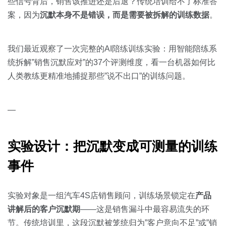
关于我们
资源中心
些信号背后，销售该推进还是后退？传统培训给不了标准答
房地产
案，因为
沉默本身不是错误，而是需要被拆解的训练数据
。
全部
金融
预约演示
我们最近观察了一次完整的AI陪练训练实验：用智能陪练系
白皮书
按角色
统拆解”销售沉默应对”的37个评测维度，看一台机器如何比
人类教练更精准地捕捉那些”说不出口”的训练问题。
销售会话智能
销售人员
—
销售管理
按业务场景
实验设计：把沉默变成可测量的训练
事件
交易跟进
培训辅导
实验对象是一组汽车4S店销售顾问，训练场景锁定在
产品
讲解后的客户沉默期
——这是销售漏斗中最容易流失的环
节。传统培训里，这段沉默被笼统归为”客户意向不足”或”销