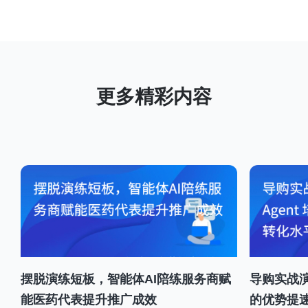
摆脱演练短板，智能体AI陪练服务商赋
导购实战演
能医药代表提升推广成效
的优势提