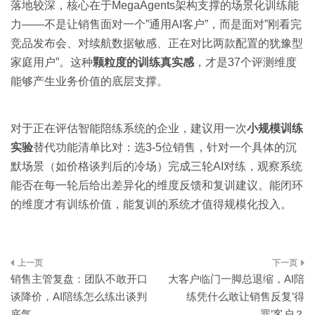
落地较深，核心在于MegaAgents架构支撑的场景化训练能
力——不是让销售面对一个”通用AI客户”，而是面对”刚看完
竞品发布会、对续航数据敏感、正在对比两款配置的犹豫型
家庭用户”。这种
颗粒度的训练真实感
，才是37个评测维度
能够产生业务价值的底层支撑。
对于正在评估智能陪练系统的企业，建议用一次
小规模训练
实验
替代功能清单比对：选3-5位销售，针对一个具体的沉
默场景（如价格谈判后的冷场）完成三轮AI对练，观察系统
能否在每一轮后给出差异化的维度反馈和复训建议。能闭环
的维度才有训练价值，能复训的系统才值得规模化投入。
文
销售主管复盘：团队不敢开口
大客户临门一脚总退缩，AI陪
章
谈降价，AI陪练怎么练出谈判
练凭什么敢让销售反复’得
底气
罪’客户？