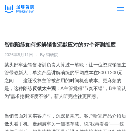
产品
Skip
to
content
解决方案
产品总览
智能陪练如何拆解销售沉默应对的37个评测维度
2026年5月11日
By
销研院
客户案例
产品集成
按行业
某头部车企销售培训负责人算过一笔账：让一位资深销售主
管带教新人，单次产品讲解演练的平均成本在800-1200元
企业服务
开放平台
下载客户端
之间——这还没算主管被占用的时间机会成本。更麻烦的
是，这种陪练
反馈太主观
：A主管觉得”节奏不错”，B主管认
消费医疗
为”需求挖掘深度不够”，新人听完往往更困惑。
定价
教育
资源中心
当销售面对真实客户时，沉默是常态。客户听完产品介绍后
汽车
低头看手机、走到展车另一侧摸车漆、说”我再看看”——这