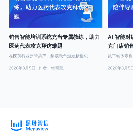
销售智能培训系统充当专属教练，助力
AI 智能
医药代表攻克拜访难题
克门店销
在医药行业监管趋严、终端竞争愈发精细化
线下实体零售
2026年8月5日
作者：销研院
2026年8月5