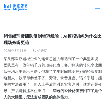
产品
Skip
to
content
解决方案
产品总览
销售经理带团队复制销冠经验，AI模拟训练为什么比
现场旁听更稳
客户案例
产品集成
按行业
2026年5月11日
By
销研院
某头部医疗器械企业的销售总监去年遇到了一个典型困境：
企业服务
开放平台
下载客户端
团队里有一位年销千万的顶尖代表，客户拜访的转化率比团
队平均水平高出三倍，但花了半年时间试图把她的经验复制
消费医疗
给新人，效果却参差不齐。旁听、录音复盘、话术手册，能
定价
用的方法都用了，新人上手后面对真实客户时，话术还是变
教育
形，产品讲解抓不住重点——
销冠的经验仿佛被困在了她个
资源中心
人的大脑里，无法变成团队的集体能力
。
汽车