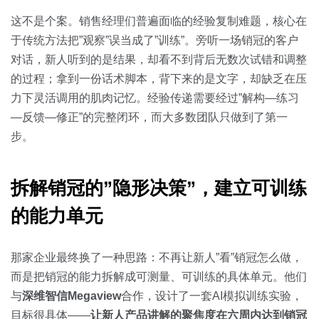
关于我们
资源中心
房地产
这不是个案。销售经理们普遍面临的经验复制难题，核心在
全部
于传统方法把”观察”误当成了”训练”。旁听一场销冠的客户
金融
对话，新人听到的是结果，却看不到背后无数次试错和调整
预约演示
白皮书
的过程；拿到一份话术脚本，背下来的是文字，却缺乏在压
按角色
力下灵活调用的肌肉记忆。经验传递需要经过”解构—练习
销售会话智能
—反馈—修正”的完整闭环，而大多数团队只做到了第一
销售人员
步。
销售管理
拆解销冠的”隐形决策”，建立可训练
按业务场景
的能力单元
交易跟进
那家企业最终换了一种思路：不再让新人”看”销冠怎么做，
培训辅导
而是把销冠的能力拆解成可测量、可训练的具体单元。他们
与
深维智信Megaview
合作，设计了一套AI模拟训练实验，
目标很具体——
让新人产品讲解的聚焦度在六周内达到销冠