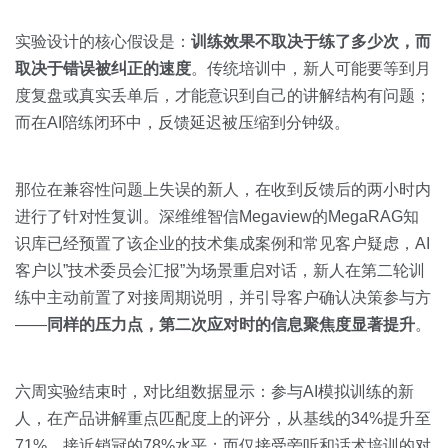
实验设计的核心假设是：
训练效果不取决于练了多少次，而
取决于错误被纠正的速度
。传统培训中，新人可能要等到月
度复盘或真实丢单后，才能意识到自己的讲解结构有问题；
而在AI陪练闭环中，反馈延迟被压缩到分钟级。
那位在兼容性问题上失误的新人，在收到反馈后的两小时内
进行了针对性复训。深维维智信Megaview的MegaRAG知
识库已经预置了该企业的技术集成案例和常见客户疑虑，AI
客户以”技术委员会汇报”为场景重启对话，新人在第二轮训
练中主动前置了对接周期说明，并引导客户确认决策参与方
——
同样的压力点，第二次应对时的信息聚焦度显著提升
。
六周实验结束时，对比组数据显示：参与AI模拟训练的新
人，在产品讲解重点匹配度上的评分，从基线的34%提升至
71%，接近销冠的78%水平；而仅接受旁听和话术培训的对