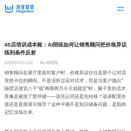
产品
Skip
to
content
解决方案
产品总览
4S店培训成本账：AI陪练如何让销售顾问把价格异议
练到条件反射
客户案例
产品集成
按行业
2026年5月11日
By
销研院
销售顾问在展厅里面对客户时，价格异议往往是那个让对话
企业服务
开放平台
下载客户端
突然卡住的瞬间。不是没听过应对话术，而是当客户抛出”
隔壁店便宜八千”或”再降两万今天就能定”时，脑子里的话术
消费医疗
库像是被按了暂停键——该先认同还是先转移？该讲配置价
定价
值还是直接请示领导？这种卡顿不是知识储备问题，是肌肉
教育
记忆没练出来。
资源中心
汽车