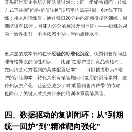
某头部汽车企业培训团队做过对比：同一组销售顾问，传统
方式下掌握”价格-价值转换”技巧平均需要4周、6次线下演
练；接入AI陪练后，通过每日20分钟的高频微循环训练，周
期缩短至10天，且能力评分的标准差明显缩小——训练效果
的一致性提升，不再依赖个别主管的点评水平。
更深层的成本节约在于
经验的标准化沉淀
。优秀销售顾问处
理价格异议的隐性知识——比如”在客户提到竞品价格时，
先问清楚对方看到的具体配置版本”——可以被提取为AI客
户的训练脚本，转化为所有销售顾问可复用的训练素材。这
种知识资产化，让企业减少了对”明星销售传帮带”的依赖，
也降低了关键人才流失带来的培训体系震荡风险。
四、数据驱动的复训闭环：从”到期
统一回炉”到”精准靶向强化”