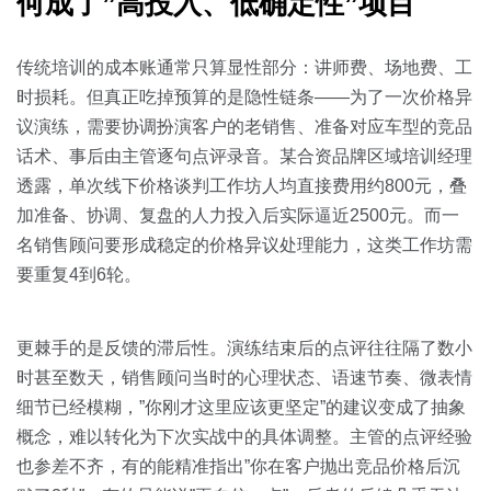
何成了”高投入、低确定性”项目
传统培训的成本账通常只算显性部分：讲师费、场地费、工
时损耗。但真正吃掉预算的是隐性链条——为了一次价格异
议演练，需要协调扮演客户的老销售、准备对应车型的竞品
话术、事后由主管逐句点评录音。某合资品牌区域培训经理
透露，单次线下价格谈判工作坊人均直接费用约800元，叠
加准备、协调、复盘的人力投入后实际逼近2500元。而一
名销售顾问要形成稳定的价格异议处理能力，这类工作坊需
要重复4到6轮。
更棘手的是反馈的滞后性。演练结束后的点评往往隔了数小
时甚至数天，销售顾问当时的心理状态、语速节奏、微表情
细节已经模糊，”你刚才这里应该更坚定”的建议变成了抽象
概念，难以转化为下次实战中的具体调整。主管的点评经验
也参差不齐，有的能精准指出”你在客户抛出竞品价格后沉