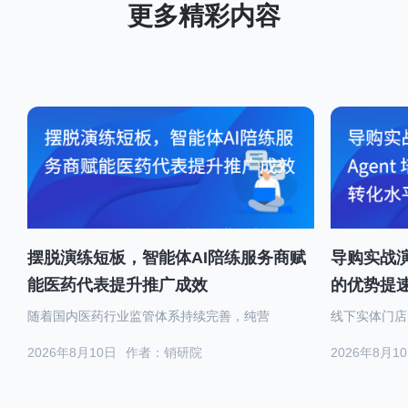
摆脱演练短板，智能体AI陪练服务商赋
导购实战演
能医药代表提升推广成效
的优势提
随着国内医药行业监管体系持续完善，纯营
线下实体门店
2026年8月10日
作者：销研院
2026年8月1