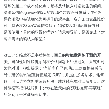
陪练的第二个成本优化点，是将反馈嵌入对话发生的瞬间。
深维智信Megaview的5大维度16个粒度评分体系，在价格
异议场景中会被细化为可操作的观察点：客户抛出竞品比价
时，是否在3秒内完成情绪认同？转移话题到配置价值时，
是否使用了具体的场景化描述？请示领导前，是否完成了对
客户需求的确认为铺垫？
这些评分维度不是事后标签，而是
实时触发训练干预的开
关
。当AI检测到销售顾问在价格问题上纠缠过久，系统即时
暂停对话，弹出提示：”当前客户已表现出三次价格敏感信
号，建议尝试’配置价值锚定’策略”，并提供参考话术。销售
顾问可以选择立即重练该片段，或继续完成对话后复盘。这
种微循环把传统培训中分散在数天内的”演练-点评-再演练”
压缩到了一次训练会话中。