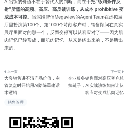
AI陪练的价值不在于替代人的判断，而在于
把”练到条件反
射”所需的高频、高压、高反馈训练，从成本 prohibitive 变
成成本可控
。当深维智信Megaview的Agent Team在虚拟展
厅里扮演第100个、第1000个苛刻客户时，销售顾问在真实
展厅里面对的那一个，反而变得可以从容应对了——因为肌
肉记忆已经形成，而肌肉记忆，从来是练出来的，不是听出
来的。
文
大客销售讲不清产品价值，主
企业服务销售面对高压客户总
章
管复盘时开始用AI陪练重建话
掉链子，AI实战演练如何让从
术逻辑
容应对变成肌肉记忆
导
销售管理
航