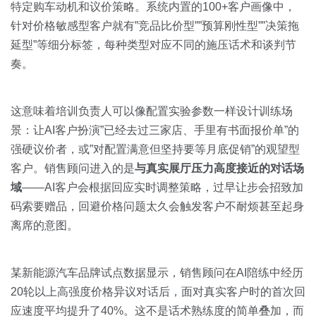
特定购车动机和议价策略。系统内置的100+客户画像中，
针对价格敏感型客户就有”竞品比价型””预算刚性型””决策拖
延型”等细分标签，每种类型对应不同的施压话术和谈判节
奏。
这意味着培训负责人可以像配置实验参数一样设计训练场
景：让AI客户扮演”已经去过三家店、手里有书面报价单”的
强硬议价者，或”对配置满意但坚持要等月底促销”的观望型
客户。销售顾问进入的是
与真实展厅压力高度接近的对话场
域
——AI客户会根据回应实时调整策略，过早让步会招致加
码索要赠品，回避价格问题太久会触发客户不耐烦甚至起身
离席的意图。
某新能源汽车品牌试点数据显示，销售顾问在AI陪练中经历
20轮以上高强度价格异议对话后，面对真实客户时的首次回
应速度平均提升了40%。这不是话术熟练度的简单叠加，而