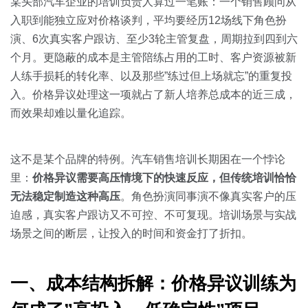
关于我们
资源中心
某头部汽车企业的培训负责人算过一笔账：一个销售顾问从
房地产
入职到能独立应对价格谈判，平均要经历12场线下角色扮
全部
演、6次真实客户跟访、至少3轮主管复盘，周期拉到四到六
金融
个月。更隐蔽的成本是主管陪练占用的工时、客户资源被新
预约演示
白皮书
人练手损耗的转化率、以及那些”练过但上场就忘”的重复投
按角色
入。价格异议处理这一项就占了新人培养总成本的近三成，
销售会话智能
而效果却难以量化追踪。
销售人员
销售管理
这不是某个品牌的特例。汽车销售培训长期困在一个悖论
里：
价格异议需要高压情境下的快速反应，但传统培训恰恰
按业务场景
无法稳定制造这种高压
。角色扮演同事演不像真实客户的压
迫感，真实客户跟访又不可控、不可复现。培训场景与实战
交易跟进
场景之间的断层，让投入的时间和资金打了折扣。
培训辅导
一、成本结构拆解：价格异议训练为