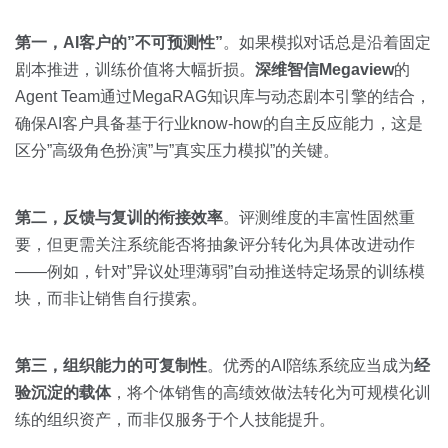
第一，AI客户的”不可预测性”
。如果模拟对话总是沿着固定
剧本推进，训练价值将大幅折损。
深维智信Megaview
的
Agent Team通过MegaRAG知识库与动态剧本引擎的结合，
确保AI客户具备基于行业know-how的自主反应能力，这是
区分”高级角色扮演”与”真实压力模拟”的关键。
第二，反馈与复训的衔接效率
。评测维度的丰富性固然重
要，但更需关注系统能否将抽象评分转化为具体改进动作
——例如，针对”异议处理薄弱”自动推送特定场景的训练模
块，而非让销售自行摸索。
第三，组织能力的可复制性
。优秀的AI陪练系统应当成为
经
验沉淀的载体
，将个体销售的高绩效做法转化为可规模化训
练的组织资产，而非仅服务于个人技能提升。