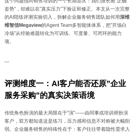
关于我们
资源中心
这个问题指向销售培训的一个长期盲区：我们擅长教”正确
房地产
姿势”，却难以在”真实压力”下验证和修正。本文从一次完整
全部
的AI陪练评测实验切入，拆解企业服务销售团队如何用
深维
金融
维智信Megaview
的Agent Team多智能体体系，把”开场白
预约演示
白皮书
冷场”从经验难题转化为可训练、可度量、可闭环的能力
按角色
项。
销售会话智能
销售人员
—
销售管理
评测维度一：AI客户能否还原”企业
按业务场景
服务采购”的真实决策语境
交易跟进
传统角色扮演的最大局限在于”演”——由同事或培训师扮演
培训辅导
客户，双方都知道这是练习，压力感和信息不对称被大幅削
弱。企业服务销售的特殊性在于：客户往往带着隐性需求入