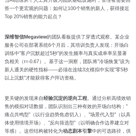
当AI陪练从个人工具升级为团队基础设施时，管理者需要回
答一个更宏观的问题：如何让100个销售的新人，获得接近
Top 20%销售的能力起点？
深维智信Megaview
的团队看板提供了穿透式观察。某企业
服务公司在部署系统6个月后，其培训负责人发现：开场白
训练中”客户沉默超过5秒”的发生频率与真实成单率呈显著
负相关（r=-0.67）。基于这一洞察，团队将”冷场恢复”设为
新人通关的硬性指标——必须在连续3次模拟中实现”零5秒
以上沉默”才能获得客户拜访资格。
更关键的发现来自
经验沉淀的逆向工程
。通过分析高绩效销
售的模拟对话数据，团队识别出三种有效的开场白结构：”
痛点共鸣型”（以行业趋势焦虑切入）、”场景代入型”（以具
体使用情境开场）、”反向筛选型”（以明确合作边界建立对
等感）。这些结构被转化为
动态剧本引擎
中的可选路径，供