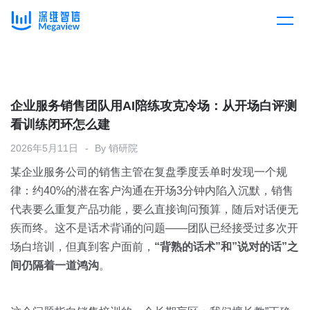
产品
Skip
to
content
解决方案
产品总览
企业服务销售团队用AI陪练攻克冷场：从开场白评测
看训练闭环怎么建
客户案例
产品集成
按行业
2026年5月11日
By
销研院
某企业服务公司的销售主管在复盘季度丢单时发现一个规
企业服务
开放平台
下载客户端
律：约40%的潜在客户沟通在开场3分钟内陷入沉默，销售
代表要么重复产品功能，要么直接询问预算，随后对话便无
消费医疗
疾而终。这不是话术背诵的问题——团队已经接受过多次开
定价
场白培训，但真到客户面前，
“背熟的话术”和”说对的话”之
教育
间仍隔着一道鸿沟
。
资源中心
汽车