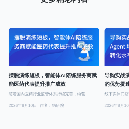
摆脱演练短板，智能体AI陪练服务商赋
导购实战演
能医药代表提升推广成效
的优势提
随着国内医药行业监管体系持续完善，纯营
线下实体门店
2026年8月10日
作者：销研院
2026年8月1