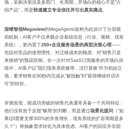
场，采购决策涉及多部门、长周期，开场白的核心不是”介
绍产品”，而是
快速建立专业信任并引出真实痛点
。
深维智信Megaview
的MegaAgents架构为此设计了分层模
拟机制：AI客户不仅承载企业基础信息（行业、规模、现有
系统），更内置了
200+企业服务场景的典型决策心理
——
包括对竞品的使用惯性、对迁移成本的顾虑、对”销售只是
来推销”的预设防御。在一次针对SaaS订阅服务的开场白训
练中，AI客户以”我们现有系统够用，没打算换”作为初始立
场，要求销售在90秒内完成从”被抵触”到”获得继续对话许
可”的转折。
评测发现，能成功突破的销售代表通常具备一个共同特征：
他们没有急于反驳”够用”的判断，而是通过
场景化提问
（”如
果Q3需要支撑300%的并发增长，现有系统的扩容周期是多
久？”）将抽象需求转化为具体焦虑。AI客户的回应并非固