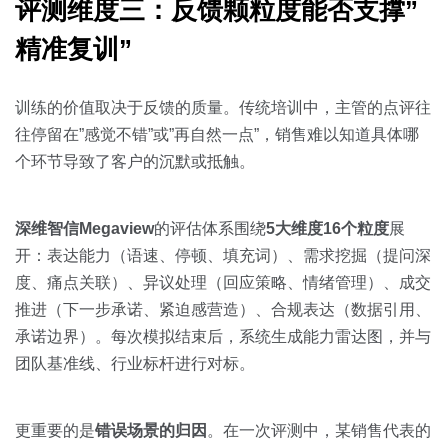
评测维度三：反馈颗粒度能否支撑”
精准复训”
训练的价值取决于反馈的质量。传统培训中，主管的点评往
往停留在”感觉不错”或”再自然一点”，销售难以知道具体哪
个环节导致了客户的沉默或抵触。
深维智信Megaview
的评估体系围绕
5大维度16个粒度
展
开：表达能力（语速、停顿、填充词）、需求挖掘（提问深
度、痛点关联）、异议处理（回应策略、情绪管理）、成交
推进（下一步承诺、紧迫感营造）、合规表达（数据引用、
承诺边界）。每次模拟结束后，系统生成能力雷达图，并与
团队基准线、行业标杆进行对标。
更重要的是
错误场景的归因
。在一次评测中，某销售代表的