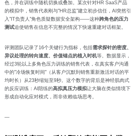
色，并在训练中随机切换或叠加。某次针对HR SaaS产品
的模拟中，销售代表刚与”HR总监”建立初步信任，AI突然引
入”IT负责人”角色质疑数据安全架构——这种
跨角色的压力
测试
迫使销售在信息不完整的情况下快速重建对话框架。
评测团队记录了16个关键行为指标，包括
需求探针的密度、
异议处理的转向速度、价值锚点的植入时机
等。数据显示，
经过3轮以上多角色压力训练的销售代表，在真实客户沟通
中的”冷场恢复时间”（从客户沉默到销售重新激活对话的平
均时长）从23秒缩短至9秒。这个数字的背后是神经肌肉式
的反应训练：AI陪练的
高拟真压力模拟
让大脑在类似情境下
形成自动化应对模式，而非依赖临场思考。
—