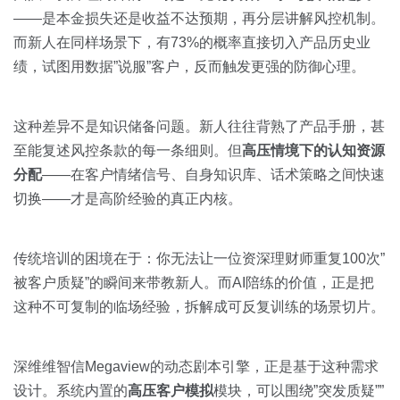
——是本金损失还是收益不达预期，再分层讲解风控机制。
而新人在同样场景下，有73%的概率直接切入产品历史业
绩，试图用数据”说服”客户，反而触发更强的防御心理。
这种差异不是知识储备问题。新人往往背熟了产品手册，甚
至能复述风控条款的每一条细则。但
高压情境下的认知资源
分配
——在客户情绪信号、自身知识库、话术策略之间快速
切换——才是高阶经验的真正内核。
传统培训的困境在于：你无法让一位资深理财师重复100次”
被客户质疑”的瞬间来带教新人。而AI陪练的价值，正是把
这种不可复制的临场经验，拆解成可反复训练的场景切片。
深维维智信Megaview的动态剧本引擎，正是基于这种需求
设计。系统内置的
高压客户模拟
模块，可以围绕”突发质疑””