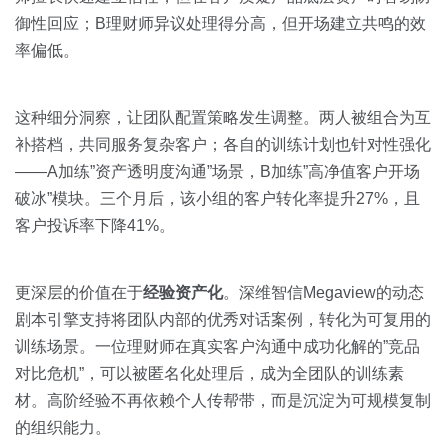
御性回应；B理财师异议处理得分高，但开场建立共鸣的效
率偏低。
这种细分洞察，让团队配置策略发生调整。两人被组合为互
补搭档，共同服务复杂客户；各自的训练计划也针对性强化
——A加练”资产透明度沟通”场景，B加练”高净值客户开场
破冰”模块。三个月后，该小组的客户转化率提升27%，且
客户投诉率下降41%。
更深层的价值在于
经验资产化
。深维智信Megaview的动态
剧本引擎支持将团队内部的优秀对话案例，转化为可复用的
训练场景。一位理财师在真实客户沟通中成功化解的”竞品
对比危机”，可以被匿名化处理后，成为全团队的训练素
材。高阶经验不再依赖个人传帮带，而是沉淀为可规模复制
的组织能力。