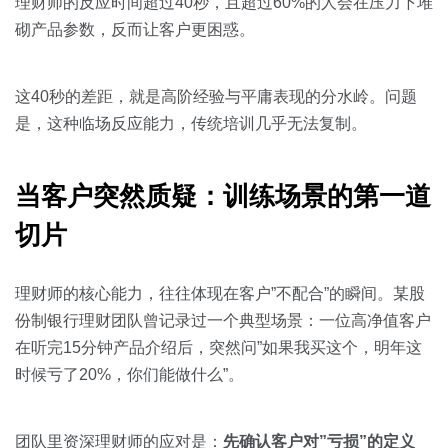
关于我们
资源中心
理财师的反应时间超过40秒，且超过60%的人会在压力下堆
房地产
砌产品参数，反而让客户更困惑。
全部
金融
预约演示
这40秒的差距，就是高阶经验与平庸表现的分水岭。问题
白皮书
按角色
是，这种临场反应能力，传统培训几乎无法复制。
销售会话智能
销售人员
当客户突然质疑：训练场景的第一道
销售管理
切片
按业务场景
理财师的核心能力，往往体现在客户”不配合”的瞬间。某股
份制银行理财团队曾记录过一个典型场景：一位高净值客户
交易跟进
在听完15分钟产品介绍后，突然问”如果我买这个，明年这
时候亏了20%，你们能做什么”。
培训辅导
团队里资深理财师的应对是：
先确认客户对”亏损”的定义