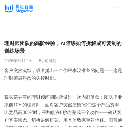
产品
Skip
to
content
解决方案
产品总览
理财师团队的高阶经验，AI陪练如何拆解成可复制的
训练场景
客户案例
产品集成
按行业
2026年5月11日
By
销研院
客户突然沉默，或者抛出一个你根本没准备的问题——这是
企业服务
开放平台
下载客户端
理财师最熟悉的失控时刻。
消费医疗
定价
某头部券商的理财顾问团队曾做过一次内部复盘：团队里业
教育
绩前10%的理财师，面对客户突然质疑”你们这个产品费率
资源中心
比竞品高30%”时，平均能在8秒内完成三个动作——确认客
汽车
户真实顾虑、切换讲解框架、用具体数据重建信任。而普通