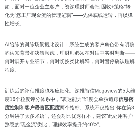
如，面对一位企业主客户，资深理财师会把”固收+策略”转
化为”您工厂现金流的管理逻辑”——先保底线运转，再谈弹
性增长。
AI陪练的训练场景据此设计：系统生成的客户角色带有明确
的认知背景和决策顾虑，理财师必须在对话中实时判断——
何时展开专业细节，何时切换类比解释，何时暂停确认理解
程度。
训练后的评估维度也相应细化。深维智信Megaview的5大维
度16个粒度评分体系中，”表达能力”维度会单独追踪
信息密
度控制
和
客户语言匹配度
两个指标。系统不仅指出”你在第3
分钟讲了太多术语”，还会对比优秀样本，建议”此处用客户
熟悉的’现金流’类比，理解效率提升约40%”。