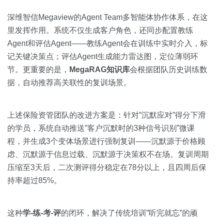
深维智信Megaview的Agent Team多智能体协作体系，在这
里发挥作用。系统不仅生成客户角色，还同步配置教练
Agent和评估Agent——教练Agent会在训练中实时介入，标
记关键决策点；评估Agent生成能力雷达图，定位薄弱环
节。更重要的是，
MegaRAG知识库
会根据团队历史训练数
据，自动推荐高关联性的复训场景。
上述保险资管团队的改进方案是：针对”沉默应对”得分下滑
的学员，系统自动推送”客户沉默时的3种信号识别”微课
程，并生成3个变体场景进行强制复训——沉默源于价格顾
虑、沉默源于信息过载、沉默源于决策权不在场。复训周期
压缩至3天后，二次测评得分稳定在78分以上，且四周后保
持率超过85%。
这种
学-练-考-评
的闭环，解决了传统培训”听完就忘”的顽