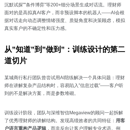
沉默试探””条件博弈”等200+细分场景生成对话流。理财师
面对的是高拟真AI客户，而非预设脚本的机器人——AI会根
据对话走向动态调整情绪强度、质疑角度和决策顾虑，模拟
真实客户的不确定性和压力感。
从”知道”到”做到”：训练设计的第二
道切片
某城商行私行团队曾尝试用AI陪练解决一个具体问题：理财
师在讲解复杂产品结构时，容易陷入”信息过载”——客户听
到的不是解决方案，而是参数堆砌。
训练设计阶段，团队与深维智信Megaview的顾问一起拆解
了优秀理财师的讲解结构。发现高绩效者的共同特征：
用客
户语言重构产品逻辑
，而非反向让客户理解专业术语。例