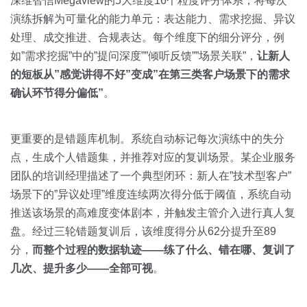
深维智信Megaview的5大维度16个粒度评分体系，将每次
演练拆解为可量化的能力单元：表达能力、需求挖掘、异议
处理、成交推进、合规表达。每个维度下的细分评分，例
如”需求挖掘”中的”提问深度””倾听反馈””场景关联”，
让新人
的短板从”感觉讲得不好”变成”在第三类客户场景下的需求
确认环节得分偏低”
。
更重要的是错题库机制。系统自动标记每次演练中的失分
点，生成个人错题集，并推荐对应的复训场景。某企业服务
团队的培训经理描述了一个典型闭环：新人在”技术型客户”
场景下的”异议处理”维度连续两次得分低于阈值，系统自动
推送该场景的高难度变体剧本，并触发主管介入进行真人复
盘。经过三轮错题复训后，该维度得分从62分提升至89
分，
而整个过程的数据轨迹——练了什么、错在哪、复训了
几次、提升多少——全部可视
。