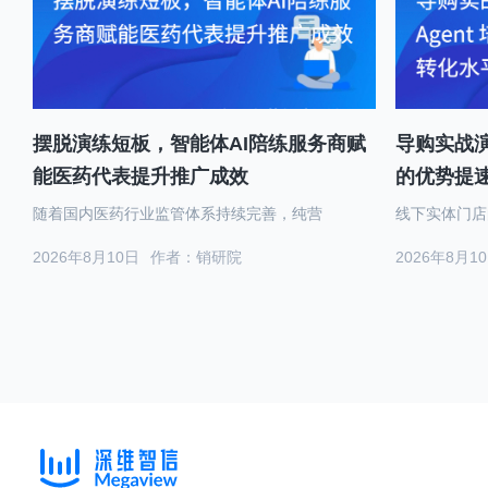
摆脱演练短板，智能体AI陪练服务商赋
导购实战演
能医药代表提升推广成效
的优势提
随着国内医药行业监管体系持续完善，纯营
线下实体门店
2026年8月10日
作者：销研院
2026年8月1