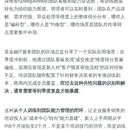
深维智信Megaview的团队看板和能力雷达图，将训练数据
转化为组织能力图谱。管理者可以实时看到：团队在产品讲
解、需求挖掘、异议处理等维度上的整体得分分布，哪些人
是”偏科型”，哪些人是”均衡型”，哪些场景是团队共性薄弱
点需要集中补强。
某金融IT服务团队的区域总监分享了一个实际应用场景：在
季度冲刺前，他通过团队看板发现”成交推进”维度得分普遍
偏低，追溯后发现是新人对”客户预算审批流程”的应对经验
不足。培训团队随即配置了针对财务决策者的专项训练剧
本，两周内完成全员覆盖，
而过去这种共性问题的识别和解
决，通常需要等到季度复盘才能暴露
。
这种
从个人训练到团队能力管理的闭环
，让企业服务销售的
培训投入从”成本中心”转向”能力基建”。新人上手周期从平
均6个月缩短至2个月，不是某个培训技巧的功劳，而是训练