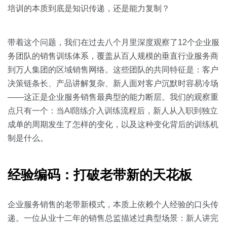
关于我们
资源中心
房地产
培训的本质到底是知识传递，还是能力复制？
全部
金融
带着这个问题，我们在过去八个月里深度观察了12个企业服
预约演示
白皮书
务团队的销售训练体系，覆盖从百人规模的垂直行业服务商
按角色
到万人集团的区域销售网络。这些团队的共同特征是：客户
销售会话智能
决策链条长、产品讲解复杂、新人面对客户沉默时容易冷场
销售人员
——这正是企业服务销售最典型的能力断层。我们的观察重
点只有一个：当AI陪练介入训练流程后，新人从入职到独立
销售管理
成单的周期发生了怎样的变化，以及这种变化背后的训练机
制是什么。
按业务场景
交易跟进
经验编码：打破老带新的天花板
培训辅导
企业服务销售的老带新模式，本质上依赖个人经验的口头传
递。一位从业十二年的销售总监描述过典型场景：新人讲完