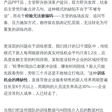
产品PPT后，主管即兴扮演客户提问，双方即兴发挥，结束
后主管凭印象点评几句。这种模式的缺陷不在于”不够专
业”，而在于
经验无法被编码
——主管的临场反应、追问节
奏、压力施加方式，都停留在肌肉记忆层面，无法转化为可
重复的训练内容。
更深层的问题在于训练密度。我们统计的12个团队中，传统
模式下新人每周能获得的真实对练机会平均只有1.2次，且
高度依赖主管的时间排期。某制造业软件企业的区域经理坦
言：”旺季时我自己都要冲业绩，哪有时间陪练？新人只能
先跟着旁听，旁听三个月还是不敢独立打电话。”这种
训练
机会的稀缺性
，直接导致企业服务销售的新人培养周期普遍
拉长至6个月以上，而期间的人员流失率高达30%——企业
还没等到人成单，人已经走了。
当我们把这些团队的训练数据与AI陪练介入后的数据对比