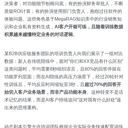
决策者，对功能细节刨根问底；有的扮演财务审批人，不断
质疑ROI计算；有的扮演使用部门负责人，抱怨过往软件的
体验问题。这些角色基于MegaRAG知识库中的行业销售知
识和企业私有资料生成，
AI客户开箱可练，且随着训练数据
积累越来越懂特定业务的对话逻辑
。
某B2B供应链服务团队的培训负责人向我们展示了一组对比
数据：新人在传统陪练中，面对”你们和XX竞品有什么区别”
这类问题时，平均需要8秒组织语言，且60%的回答停留在
功能罗列层面；而在AI陪练的高压力场景下，经过20轮针对
性训练后，平均反应时间缩短至3秒，且
超过70%的回答开
始切入客户业务场景，而非产品功能本身
。这种转变不是话
术记忆的结果，而是AI客户持续追问”这对我有什么好处”逼
出来的思维重构。
动态剧本引擎允许培训团队根据企业实际业务快速配置训练