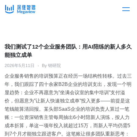
产品
Skip
to
content
解决方案
产品总览
我们测试了12个企业服务团队：用AI陪练的新人多久
能独立成单
客户案例
产品集成
按行业
2026年5月11日
By
销研院
企业服务销售的培训预算正在经历一场结构性转移。过去三
企业服务
开放平台
下载客户端
年，我们跟踪了四十余家B2B企业的培训支出，发现一个明
显趋势：企业不再愿意为”坐满会议室的集中培训”支付溢
消费医疗
价，但愿意为”让新人快速独立成单”投入更多——前提是这
定价
笔钱能算清回报。某头部SaaS企业的培训负责人算过一笔
教育
账：一位资深销售主管每周抽出6小时陪新人演练，按人力
资源中心
成本折算，单这一项年投入就超过15万，而新人平均仍需5
汽车
到7个月才能独立跟进客户。这笔账让很多团队重新思考：