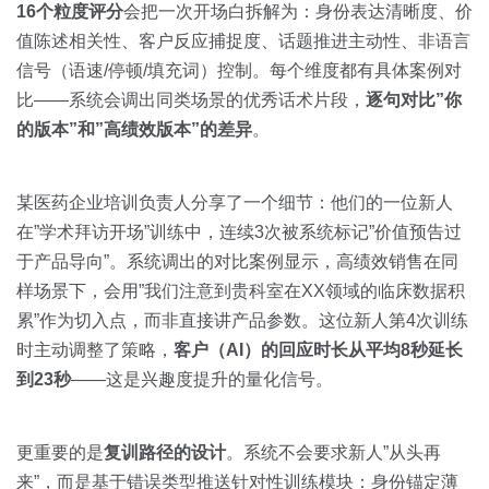
16个粒度评分
会把一次开场白拆解为：身份表达清晰度、价
值陈述相关性、客户反应捕捉度、话题推进主动性、非语言
信号（语速/停顿/填充词）控制。每个维度都有具体案例对
比——系统会调出同类场景的优秀话术片段，
逐句对比”你
的版本”和”高绩效版本”的差异
。
某医药企业培训负责人分享了一个细节：他们的一位新人
在”学术拜访开场”训练中，连续3次被系统标记”价值预告过
于产品导向”。系统调出的对比案例显示，高绩效销售在同
样场景下，会用”我们注意到贵科室在XX领域的临床数据积
累”作为切入点，而非直接讲产品参数。这位新人第4次训练
时主动调整了策略，
客户（AI）的回应时长从平均8秒延长
到23秒
——这是兴趣度提升的量化信号。
更重要的是
复训路径的设计
。系统不会要求新人”从头再
来”，而是基于错误类型推送针对性训练模块：身份锚定薄