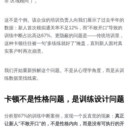
关于我们
资源中心
非”区域顾问”）。
房地产
全部
金融
这不是个例。该企业的培训负责人向我们展示了过去半年的
预约演示
数据：新人首次模拟通关率不足12%，而”不敢开口”导致的
白皮书
按角色
训练中断占比高达67%。更隐蔽的问题是——传统培训里，
这种卡顿往往被一句”多练练就好了”掩盖，直到新人面对真
销售会话智能
销售人员
实客户时再次崩溃。
销售管理
我们开始重新拆解这个问题。不是从心理学角度，而是从训
练数据里找线索。
按业务场景
交易跟进
卡顿不是性格问题，是训练设计问题
培训辅导
分析那67%的训练中断案例，发现一个反直觉的现象：
真正
让新人”不敢开口”的，不是性格内向，而是没有可执行的开