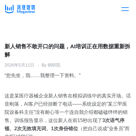
产品
Skip
to
content
解决方案
产品总览
新人销售不敢开口的问题，AI培训正在用数据重新拆
解
客户案例
产品集成
按行业
2026年5月11日
By
销研院
“您先坐，我……我整理一下资料。”
企业服务
开放平台
下载客户端
消费医疗
这是某医疗器械企业新人销售在模拟训练中的真实开场。话
定价
音刚落，AI客户已经挂断了电话——系统设定的”某三甲医
教育
院设备科主任”没有耐心等一个连自我介绍都磕磕绊绊的销
资源中心
售。训练报告显示，这位新人在前15秒出现了
3次语气停
汽车
顿、2次无效填充词、1次身份错位
（把自己说成”业务员”而