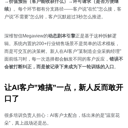
→价值预告（客户能收获什么）→许可请求（是否方便继
续）
。每个环节都有分支路径——客户说”在忙”怎么接，客
户说”不需要”怎么转，客户沉默超过3秒怎么推进。
深维智信Megaview的
动态剧本引擎
正是基于这种拆解逻
辑。系统内置的200+行业销售场景不是简单的话术模板，
而是可交互的决策树。新人在AI客户”某制造企业采购经理”
面前练习时，每一次选择都会触发不同的客户反应，
错误不
会被打断纠正，而是被记录下来成为下一轮训练的入口
。
让AI客户”难搞”一点，新人反而敢开
口了
很多培训负责人担心：AI客户太配合，练出来的是”温室花
朵”，真上战场还是怂。