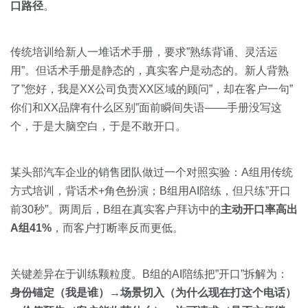
口路径
。
传统培训给新人一堆话术手册，要求”熟练背诵、灵活运
用”。但话术手册是静态的，真实客户是动态的。新人背熟
了”您好，我是XX公司负责XX区域的顾问”，却在客户一句”
你们和XX品牌有什么区别”面前瞬间失语——手册没写这
个，于是大脑空白，于是不敢开口。
某头部汽车企业的销售团队做过一个对照实验：A组用传统
方式培训，背话术+角色扮演；B组用AI陪练，但只练”开口
前30秒”。两周后，B组在真实客户拜访中的
主动开口率高出
A组41%
，而客户打断率反而更低。
关键差异在于训练颗粒度。B组的AI陪练把”开口”拆解为：
身份锚定（我是谁）→场景切入（为什么现在打这个电话）