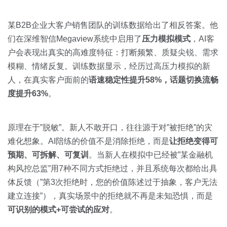
某B2B企业大客户销售团队的训练数据给出了相反答案。他
们在深维智信Megaview系统中启用了
压力模拟模式
，AI客
户会表现出真实的高难度特征：打断频繁、质疑尖锐、需求
模糊、情绪反复。训练数据显示，经历过高压力模拟的新
人，在真实客户面前的
语速稳定性提升58%，话题切换流畅
度提升63%
。
原理在于”脱敏”。新人不敢开口，往往源于对”被拒绝”的灾
难化想象。AI陪练的价值不是消除拒绝，而是
让拒绝变得可
预期、可拆解、可复训
。当新人在模拟中已经被”某金融机
构风控总监”用7种不同方式拒绝过，并且系统每次都给出具
体反馈（”第3次拒绝时，您的价值陈述过于抽象，客户无法
建立连接”），真实场景中的拒绝就不再是未知恐惧，而是
可识别的模式+可尝试的应对
。