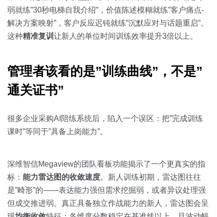
弱就练”30秒电梯自我介绍”，价值陈述模糊就练”客户痛点-
解决方案映射”，客户反应迟钝就练”沉默应对与话题重启”。
这种
精准复训
让新人的单位时间训练效率提升3倍以上。
管理者该看的是”训练曲线”，不是”
通关证书”
很多企业采购AI陪练系统后，陷入一个误区：把”完成训练
课时”等同于”具备上岗能力”。
深维智信Megaview的团队看板功能揭示了一个更真实的指
标：
能力雷达图的收敛速度
。新人训练初期，雷达图往往
是”畸形”的——表达能力强但需求挖掘弱，或者异议处理强
但成交推进弱。真正具备独立作战能力的新人，雷达图会呈
现
均衡收敛
特征：各维度分数稳定在基准线以上，且波动幅