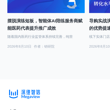
摆脱演练短板，智能体AI陪练服务商赋
导购实战演
能医药代表提升推广成效
的优势提
随着国内医药行业监管体系持续完善，纯营
线下实体门店
2026年8月10日
作者：销研院
2026年8月1