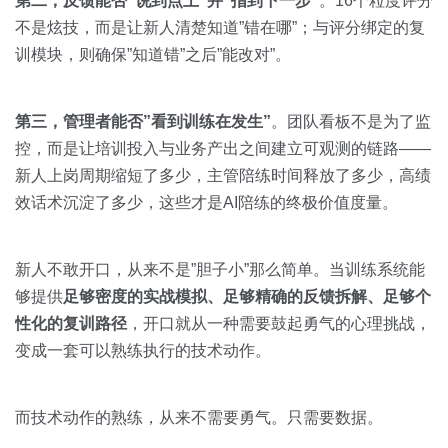
第二，反馈能否”说到点上”并”指到下一步”
。16个粒度评分
不是炫技，而是让新人清楚知道”错在哪”；与评分绑定的复
训模块，则确保”知道错”之后”能改对”。
第三，管理者能否”看到训练在发生”
。团队看板不是为了监
控，而是让培训投入与业务产出之间建立可观测的链路——
新人上岗周期缩短了多少，主管陪练时间释放了多少，高绩
效话术沉淀了多少，这些才是AI陪练的终极价值度量。
新人不敢开口，从来不是”胆子小”那么简单。当训练系统能
够提供
足够密度的实战模拟、足够精确的反馈拆解、足够个
性化的复训路径
，开口就从一种需要鼓起勇气的心理挑战，
变成一套可以熟练执行的技术动作。
而技术动作的熟练，从来不需要勇气。只需要数据。