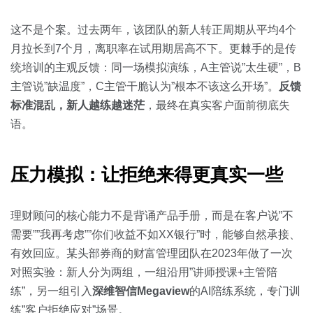
关于我们
资源中心
房地产
这不是个案。过去两年，该团队的新人转正周期从平均4个
全部
金融
月拉长到7个月，离职率在试用期居高不下。更棘手的是传
预约演示
统培训的主观反馈：同一场模拟演练，A主管说”太生硬”，B
白皮书
按角色
主管说”缺温度”，C主管干脆认为”根本不该这么开场”。
反馈
标准混乱，新人越练越迷茫
，最终在真实客户面前彻底失
销售会话智能
销售人员
语。
销售管理
压力模拟：让拒绝来得更真实一些
按业务场景
理财顾问的核心能力不是背诵产品手册，而是在客户说”不
需要””我再考虑””你们收益不如XX银行”时，能够自然承接、
交易跟进
有效回应。某头部券商的财富管理团队在2023年做了一次
培训辅导
对照实验：新人分为两组，一组沿用”讲师授课+主管陪
练”，另一组引入
深维智信Megaview
的AI陪练系统，专门训
练”客户拒绝应对”场景。