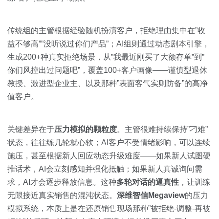
传统组的主管根据经验随机扮演客户，拒绝理由集中在”收
益不够高””没听说过你们产品”；AI组则通过动态剧本引擎，
生成200+种真实拒绝场景，从”我最近刚买了大额存单”到”
你们风控出过问题吧”，覆盖100+客户画像——谨慎型退休
教授、激进型企业主、以及那种”表面客气实则防备”的高净
值客户。
关键差异在于
压力模拟的颗粒度
。主管很难持续保持”刁难”
状态，往往练几轮就心软；AI客户不受情绪影响，可以连续
施压，甚至根据新人回应动态升级难度——如果新人试图硬
推话术，AI会立刻感知并强化抵触；如果新人真诚询问需
求，AI才会逐步释放信息。这种
多轮对话的逼真性
，让训练
无限接近真实销售的混沌状态。
深维智信Megaview
的压力
模拟系统，本质上是在还原销售现场那种”被拒绝-调整-再被