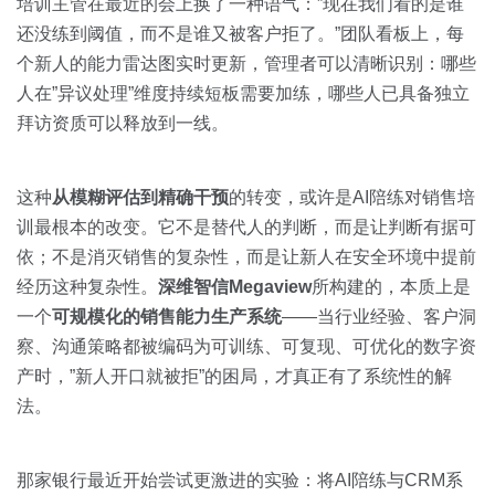
培训主管在最近的会上换了一种语气：”现在我们看的是谁
还没练到阈值，而不是谁又被客户拒了。”团队看板上，每
个新人的能力雷达图实时更新，管理者可以清晰识别：哪些
人在”异议处理”维度持续短板需要加练，哪些人已具备独立
拜访资质可以释放到一线。
这种
从模糊评估到精确干预
的转变，或许是AI陪练对销售培
训最根本的改变。它不是替代人的判断，而是让判断有据可
依；不是消灭销售的复杂性，而是让新人在安全环境中提前
经历这种复杂性。
深维智信Megaview
所构建的，本质上是
一个
可规模化的销售能力生产系统
——当行业经验、客户洞
察、沟通策略都被编码为可训练、可复现、可优化的数字资
产时，”新人开口就被拒”的困局，才真正有了系统性的解
法。
那家银行最近开始尝试更激进的实验：将AI陪练与CRM系