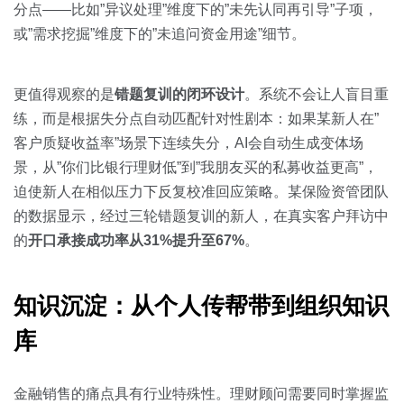
分点——比如”异议处理”维度下的”未先认同再引导”子项，
或”需求挖掘”维度下的”未追问资金用途”细节。
更值得观察的是
错题复训的闭环设计
。系统不会让人盲目重
练，而是根据失分点自动匹配针对性剧本：如果某新人在”
客户质疑收益率”场景下连续失分，AI会自动生成变体场
景，从”你们比银行理财低”到”我朋友买的私募收益更高”，
迫使新人在相似压力下反复校准回应策略。某保险资管团队
的数据显示，经过三轮错题复训的新人，在真实客户拜访中
的
开口承接成功率从31%提升至67%
。
知识沉淀：从个人传帮带到组织知识
库
金融销售的痛点具有行业特殊性。理财顾问需要同时掌握监