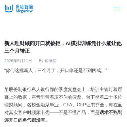
产品
Skip
to
content
解决方案
产品总览
新人理财顾问开口就被拒，AI模拟训练凭什么能让他
三个月转正
客户案例
产品集成
按行业
2026年5月11日
By
销研院
“你们这批新人，三个月了，开口率还是不到四成。”
企业服务
开放平台
下载客户端
消费医疗
某股份制银行私人银行部的季度复盘会上，培训主管盯着屏
定价
幕上的数据，声音里带着压不住的疲惫。台下坐着二十多位
教育
理财顾问，名校金融系毕业，CFA、CFP证书齐全，却在面
资源中心
对真实客户时频频卡壳——不是不懂产品，而是
话术不熟到
汽车
连开口的勇气都没有
。