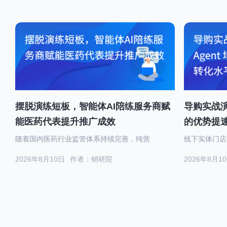
摆脱演练短板，智能体AI陪练服务商赋
导购实战演
能医药代表提升推广成效
的优势提
随着国内医药行业监管体系持续完善，纯营
线下实体门店
2026年8月10日
作者：销研院
2026年8月1