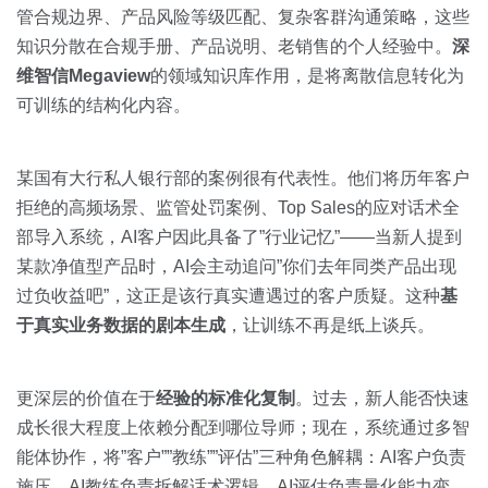
管合规边界、产品风险等级匹配、复杂客群沟通策略，这些
知识分散在合规手册、产品说明、老销售的个人经验中。
深
维智信Megaview
的领域知识库作用，是将离散信息转化为
可训练的结构化内容。
某国有大行私人银行部的案例很有代表性。他们将历年客户
拒绝的高频场景、监管处罚案例、Top Sales的应对话术全
部导入系统，AI客户因此具备了”行业记忆”——当新人提到
某款净值型产品时，AI会主动追问”你们去年同类产品出现
过负收益吧”，这正是该行真实遭遇过的客户质疑。这种
基
于真实业务数据的剧本生成
，让训练不再是纸上谈兵。
更深层的价值在于
经验的标准化复制
。过去，新人能否快速
成长很大程度上依赖分配到哪位导师；现在，系统通过多智
能体协作，将”客户””教练””评估”三种角色解耦：AI客户负责
施压，AI教练负责拆解话术逻辑，AI评估负责量化能力变