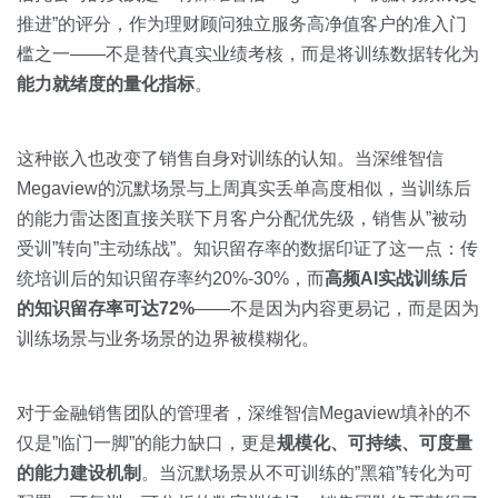
推进”的评分，作为理财顾问独立服务高净值客户的准入门
槛之一——不是替代真实业绩考核，而是将训练数据转化为
能力就绪度的量化指标
。
这种嵌入也改变了销售自身对训练的认知。当深维智信
Megaview的沉默场景与上周真实丢单高度相似，当训练后
的能力雷达图直接关联下月客户分配优先级，销售从”被动
受训”转向”主动练战”。知识留存率的数据印证了这一点：传
统培训后的知识留存率约20%-30%，而
高频AI实战训练后
的知识留存率可达72%
——不是因为内容更易记，而是因为
训练场景与业务场景的边界被模糊化。
对于金融销售团队的管理者，深维智信Megaview填补的不
仅是”临门一脚”的能力缺口，更是
规模化、可持续、可度量
的能力建设机制
。当沉默场景从不可训练的”黑箱”转化为可