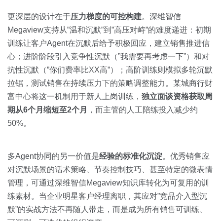
更深层的设计在于
压力梯度的可控构建
。深维智信
Megaview支持从”温和沉默”到”高压对峙”的难度递进：初期
训练让客户Agent在沉默后给予积极回应，建立销售推进信
心；进阶阶段引入竞争性沉默（”我需要再考虑一下”）和对
抗性沉默（”你们费率比XX高”）；高阶训练则模拟多轮沉默
拉锯，测试销售在持续压力下的策略调整能力。某城商行财
富中心将这一机制用于新人上岗训练，
独立面谈资格获取周
期从6个月缩短至2个月
，而主管的人工陪练投入减少约
50%。
多Agent协同的另一价值是
经验的标准化沉淀
。优秀销售应
对沉默场景的话术策略、节奏控制技巧、甚至特定的微表情
管理，可通过深维智信Megaview知识库转化为可复用的训
练素材。当企业明星客户经理离职，其应对”竞品介入型沉
默”的实战方法不再随人带走，而是成为所有销售可训练、