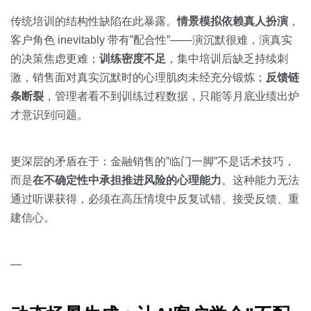
传统培训的结构性缺陷在此暴露。
情景模拟依赖真人扮演
，
客户角色 inevitably 带有”配合性”——演沉默很难，演真实
的决策焦虑更难；
训练密度不足
，集中培训后缺乏持续刺
激，销售面对真实沉默时的心理肌肉未经充分锻炼；
反馈链
条断裂
，管理者看不到训练过程数据，只能等月底业绩出炉
才意识到问题。
更深层的矛盾在于：金融销售的”临门一脚”不是话术技巧，
而是
在不确定性中承担推进风险的心理能力
。这种能力无法
通过听课获得，必须在高压情境中反复试错、接受反馈、重
建信心。
—