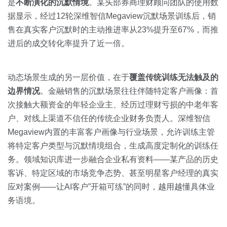
是
不断演化的沉默情境
。某头部券商理财顾问团队的使用数
据显示，经过12轮深维智信Megaview沉默场景训练后，销
售在真实客户沉默时的主动推进率从23%提升至67%，而推
进后的成交转化率提升了近一倍。
动态场景生成的另一层价值，在于
覆盖传统训练无法触及的
边界情况
。金融销售的沉默场景往往伴随特定客户画像：首
次接触大额资金的年轻企业主、经历过理财亏损的中老年客
户、对线上渠道不信任的传统企业财务负责人。深维智信
Megaview内置的丰富客户画像与行业场景，允许训练主管
将特定客户类型与沉默情境组合，生成高度定制化的训练任
务。领域知识库进一步融合企业私有资料——某产品的历史
客诉、特定区域的市场竞争态势、甚至明星客户经理的真实
应对案例——让AI客户”开箱可练”的同时，越用越懂具体业
务语境。