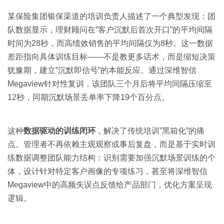
某保险集团银保渠道的培训负责人描述了一个典型发现：团
队数据显示，理财顾问在”客户沉默后首次开口”的平均间隔
时间为28秒，而高绩效销售的平均间隔仅为8秒。这一数据
差距指向具体训练目标——不是教更多话术，而是缩短决策
犹豫期，建立”沉默即信号”的本能反应。通过深维智信
Megaview针对性复训，该团队三个月后将平均间隔压缩至
12秒，同期沉默场景丢单率下降19个百分点。
这种
数据驱动的训练闭环
，解决了传统培训”黑箱化”的痛
点。管理者不再依赖主观观察或事后复盘，而是基于实时训
练数据调整团队能力结构：识别需要加强沉默场景训练的个
体，设计针对特定客户画像的专项练习，甚至将深维智信
Megaview中的高频失误点反馈给产品部门，优化方案呈现
逻辑。