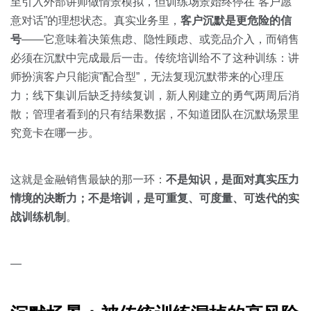
关于我们
资源中心
至引入外部讲师做情景模拟，但训练场景始终停在”客户愿
房地产
意对话”的理想状态。真实业务里，
客户沉默是更危险的信
全部
号
——它意味着决策焦虑、隐性顾虑、或竞品介入，而销售
金融
必须在沉默中完成最后一击。传统培训给不了这种训练：讲
预约演示
白皮书
师扮演客户只能演”配合型”，无法复现沉默带来的心理压
按角色
力；线下集训后缺乏持续复训，新人刚建立的勇气两周后消
销售会话智能
散；管理者看到的只有结果数据，不知道团队在沉默场景里
销售人员
究竟卡在哪一步。
销售管理
这就是金融销售最缺的那一环：
不是知识，是面对真实压力
按业务场景
情境的决断力；不是培训，是可重复、可度量、可迭代的实
战训练机制
。
交易跟进
—
培训辅导