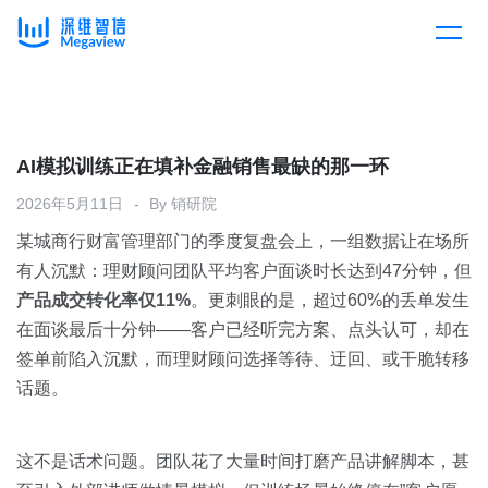
产品
Skip
to
content
解决方案
产品总览
AI模拟训练正在填补金融销售最缺的那一环
2026年5月11日
By
销研院
客户案例
产品集成
按行业
某城商行财富管理部门的季度复盘会上，一组数据让在场所
有人沉默：理财顾问团队平均客户面谈时长达到47分钟，但
企业服务
开放平台
下载客户端
产品成交转化率仅11%
。更刺眼的是，超过60%的丢单发生
在面谈最后十分钟——客户已经听完方案、点头认可，却在
消费医疗
签单前陷入沉默，而理财顾问选择等待、迂回、或干脆转移
定价
话题。
教育
资源中心
汽车
这不是话术问题。团队花了大量时间打磨产品讲解脚本，甚