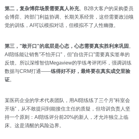
第二，复杂博弈场景需要真人补充
。B2B大客户的采购委员
会博弈、跨部门利益协调、长期关系经营，这些需要政治嗅
觉的训练，AI可以模拟对话，但模拟不了人性幽微。
第三，”敢开口”的底层是心态，心态需要真实胜利来巩固
。
AI陪练能让销售”不怕开口”，但”自信开口”需要真实签单的
反馈。所以深维智信Megaview的学练考评闭环，强调训练
数据与CRM打通——
练得好不好，最终要在真实成交里验
证
。
某医药企业的学术代表团队，用AI陪练练了三个月”科室会
开场”，从不敢提问到能接住主任的质疑，但培训负责人坚
持一个原则：AI陪练评分前20%的新人，才允许独立上临
床。这是清醒的风险边界。