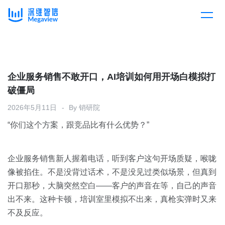
产品
Skip
to
content
解决方案
产品总览
企业服务销售不敢开口，AI培训如何用开场白模拟打
破僵局
客户案例
产品集成
按行业
2026年5月11日
By
销研院
“你们这个方案，跟竞品比有什么优势？”
企业服务
开放平台
下载客户端
消费医疗
企业服务销售新人握着电话，听到客户这句开场质疑，喉咙
定价
像被掐住。不是没背过话术，不是没见过类似场景，但真到
教育
开口那秒，大脑突然空白——客户的声音在等，自己的声音
资源中心
出不来。这种卡顿，培训室里模拟不出来，真枪实弹时又来
汽车
不及反应。