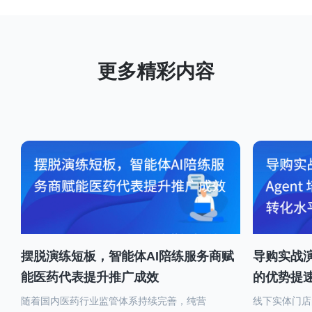
摆脱演练短板，智能体AI陪练服务商赋
导购实战演
能医药代表提升推广成效
的优势提
随着国内医药行业监管体系持续完善，纯营
线下实体门店