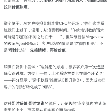
而是练出一种能力：
无论客户从哪个角度切入，都能把话题
拉回价值轨道
。
举个例子。AI客户模拟某制造业CFO的开场：”你们这类系
统我们上过了，没用，别浪费我时间。”传统培训教的话术
可能是”我们的不同之处在于……”，但深维智信Megaview
的教练Agent会标记：客户此刻的情绪是”防御性拒绝”，不
是”理性比较”，
先接情绪，再给价值
。
销售在复训中尝试：”理解您的顾虑，很多客户第一次选型
确实踩过坑。方便问一句，上次系统主要卡在哪个环节？”
——评分显示，”需求挖掘”维度从C提升到B+，因为成功把
客户的”拒绝”转化成了”倾诉”。
这种
即时反馈-即时复训
的循环，让销售的”应变肌肉”在训练
室里长出来，而不是在真实客户面前抽筋。