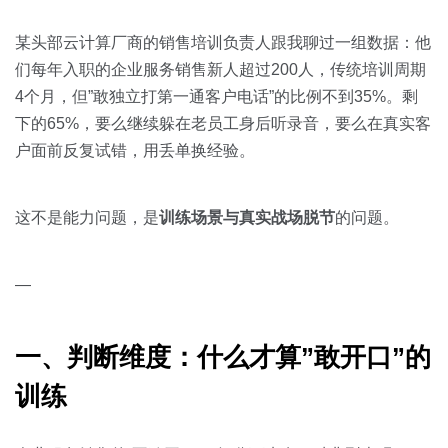
关于我们
资源中心
房地产
某头部云计算厂商的销售培训负责人跟我聊过一组数据：他
全部
金融
们每年入职的企业服务销售新人超过200人，传统培训周期
预约演示
4个月，但”敢独立打第一通客户电话”的比例不到35%。剩
白皮书
按角色
下的65%，要么继续躲在老员工身后听录音，要么在真实客
户面前反复试错，用丢单换经验。
销售会话智能
销售人员
这不是能力问题，是
训练场景与真实战场脱节
的问题。
销售管理
按业务场景
—
交易跟进
一、判断维度：什么才算”敢开口”的
培训辅导
训练