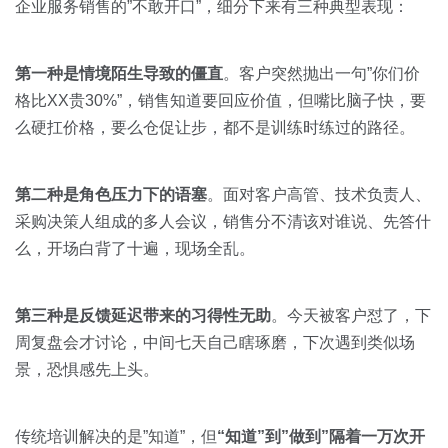
企业服务销售的”不敢开口”，细分下来有三种典型表现：
第一种是情境陌生导致的僵直
。客户突然抛出一句”你们价
格比XX贵30%”，销售知道要回应价值，但嘴比脑子快，要
么硬扛价格，要么仓促让步，都不是训练时练过的路径。
第二种是角色压力下的语塞
。面对客户高管、技术负责人、
采购决策人组成的多人会议，销售分不清该对谁说、先答什
么，开场白背了十遍，现场全乱。
第三种是反馈延迟带来的习得性无助
。今天被客户怼了，下
周复盘会才讨论，中间七天自己瞎琢磨，下次遇到类似场
景，恐惧感先上头。
传统培训解决的是”知道”，但
“知道”到”做到”隔着一万次开