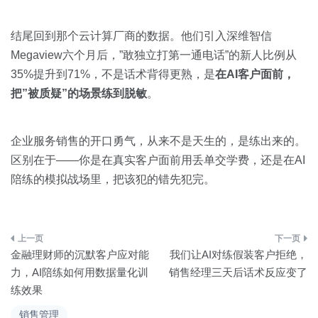
结尾回到那个云计算厂商的数据。他们引入深维智信
Megaview六个月后，”敢独立打第一通电话”的新人比例从
35%提升到71%，不是话术背得更熟，是
在AI客户面前，
把”被质疑”的场景练到脱敏
。
企业服务销售的开口勇气，从来不是天生的，是练出来的。
区别在于——你是在真实客户面前用丢单交学费，还是在AI
陪练的模拟战场里，把该犯的错先犯完。
文
金融理财师的沉默客户应对能
我们让AI对练假装客户拒绝，
章
力，AI陪练如何用数据量化训
销售经理三天后话术反应变了
练效果
导
销售管理