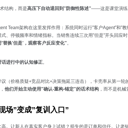
话术结构，而是
高压下自动退回到”防御性陈述”
——这是课堂演练
nt Team架构在这里发挥作用：系统同时运行”客户Agent”和”教
、停顿频率和情绪指标。当销售连续三次用”但是”开头回应时，教
时’替换’但是’，观察客户反应变化”
。
对话进行中的认知修正
。
议（价格质疑+竞品对比+决策拖延三连击），卡壳率从第一轮的6
是，
他们开始主动使用”确认-重构-锚定”的话术结构
，而不是机械
现场”变成”复训入口”
太高。让新人在真实客户身上试错？损失的是订单和信任。让老