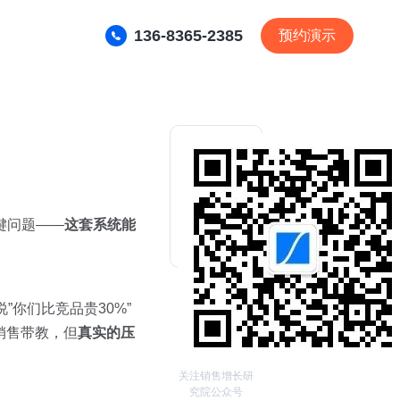
136-8365-2385
预约演示
键问题——
这套系统能
”你们比竞品贵30%”
销售带教，但
真实的压
关注销售增长研
究院公众号