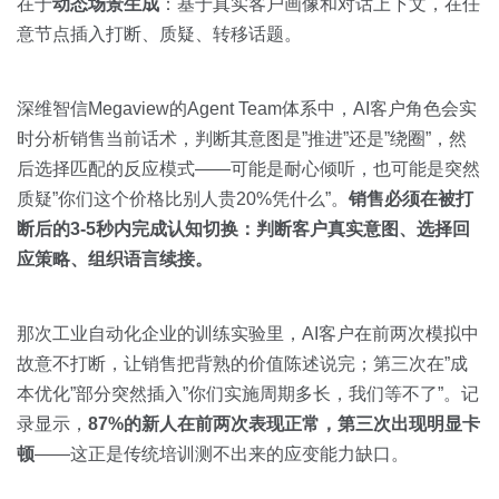
在于
动态场景生成
：基于真实客户画像和对话上下文，在任
意节点插入打断、质疑、转移话题。
深维智信Megaview的Agent Team体系中，AI客户角色会实
时分析销售当前话术，判断其意图是”推进”还是”绕圈”，然
后选择匹配的反应模式——可能是耐心倾听，也可能是突然
质疑”你们这个价格比别人贵20%凭什么”。
销售必须在被打
断后的3-5秒内完成认知切换：判断客户真实意图、选择回
应策略、组织语言续接。
那次工业自动化企业的训练实验里，AI客户在前两次模拟中
故意不打断，让销售把背熟的价值陈述说完；第三次在”成
本优化”部分突然插入”你们实施周期多长，我们等不了”。记
录显示，
87%的新人在前两次表现正常，第三次出现明显卡
顿
——这正是传统培训测不出来的应变能力缺口。