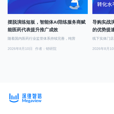
摆脱演练短板，智能体AI陪练服务商赋
导购实战演
能医药代表提升推广成效
的优势提
随着国内医药行业监管体系持续完善，纯营
线下实体门店
2026年8月10日
作者：销研院
2026年8月1