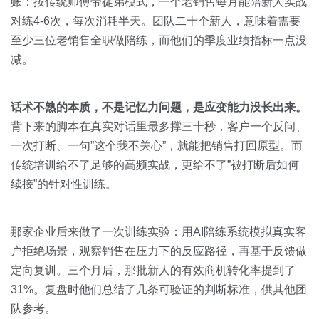
关于我们
资源中心
账：按传统师傅带徒弟模式，一个老销售每月能陪新人实战
房地产
对练4-6次，每次消耗半天。团队二十个新人，意味着需要
全部
至少三位老销售全职做陪练，而他们的季度业绩指标一点没
金融
减。
预约演示
白皮书
按角色
话术不熟的本质，不是记忆力问题，是应变能力没长出来。
销售会话智能
销售人员
背下来的脚本在真实对话里最多撑三十秒，客户一个反问、
一次打断、一句”这个我不关心”，就能把销售打回原型。而
销售管理
传统培训给不了足够的高频实战，更给不了”被打断后如何
续接”的针对性训练。
按业务场景
那家企业后来做了一次训练实验：用AI陪练系统模拟真实客
交易跟进
户拒绝场景，观察销售在压力下的反应路径，再基于反馈做
定向复训。三个月后，那批新人的有效商机转化率提到了
培训辅导
31%。复盘时他们总结了几条可验证的判断标准，供其他团
队参考。