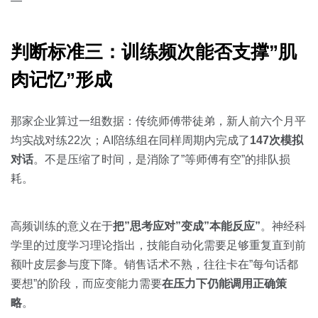
—
判断标准三：训练频次能否支撑”肌
肉记忆”形成
那家企业算过一组数据：传统师傅带徒弟，新人前六个月平
均实战对练22次；AI陪练组在同样周期内完成了
147次模拟
对话
。不是压缩了时间，是消除了”等师傅有空”的排队损
耗。
高频训练的意义在于
把”思考应对”变成”本能反应”
。神经科
学里的过度学习理论指出，技能自动化需要足够重复直到前
额叶皮层参与度下降。销售话术不熟，往往卡在”每句话都
要想”的阶段，而应变能力需要
在压力下仍能调用正确策
略
。