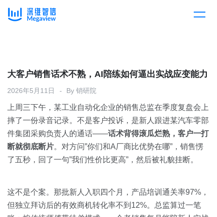
产品
Skip
to
content
解决方案
产品总览
大客户销售话术不熟，AI陪练如何逼出实战应变能力
2026年5月11日
By
销研院
客户案例
产品集成
按行业
上周三下午，某工业自动化企业的销售总监在季度复盘会上
摔了一份录音记录。不是客户投诉，是新人跟进某汽车零部
企业服务
开放平台
下载客户端
件集团采购负责人的通话——
话术背得滚瓜烂熟，客户一打
断就彻底断片
。对方问”你们和A厂商比优势在哪”，销售愣
消费医疗
了五秒，回了一句”我们性价比更高”，然后被礼貌挂断。
定价
教育
资源中心
这不是个案。那批新人入职四个月，产品培训通关率97%，
汽车
但独立拜访后的有效商机转化率不到12%。总监算过一笔