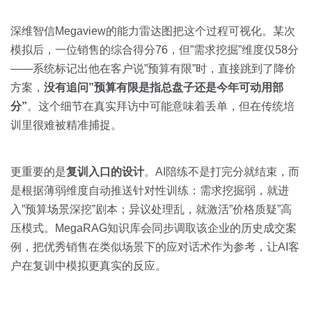
深维智信Megaview的能力雷达图把这个过程可视化。某次
模拟后，一位销售的综合得分76，但”需求挖掘”维度仅58分
——系统标记出他在客户说”预算有限”时，直接跳到了降价
方案，
没有追问”预算有限是指总盘子还是今年可动用部
分”
。这个细节在真实拜访中可能意味着丢单，但在传统培
训里很难被精准捕捉。
更重要的是
复训入口的设计
。AI陪练不是打完分就结束，而
是根据薄弱维度自动推送针对性训练：需求挖掘弱，就进
入”预算场景深挖”剧本；异议处理乱，就激活”价格质疑”高
压模式。MegaRAG知识库会同步调取该企业的历史成交案
例，把优秀销售在类似场景下的应对话术作为参考，让AI客
户在复训中模拟更真实的反应。