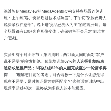
深维智信Megaview的MegaAgents架构支持多场景连续训
练：上午练”客户突然质疑技术成熟度”，下午切”采购负责人
说决策权在总部”，晚上进”竞品已先入为主”的逆境开局。每
个场景都有100+客户画像变体，确保销售不会只对”标准客
户”熟练。
实验组有个对比细节：第四周时，两组新人同时面对”客户
说不需要”的突发拒绝。传统培训组
67%的人选择礼貌结束
通话或硬推产品
；AI陪练组
82%的人能完成至少一轮需求再
探
——”理解您目前的考虑，能否请教一下是什么让您觉得
现在不需要，是时机还是方案匹配度？”这句话在训练中出
现频率超过40次，最终成为多数人的本能反应。
—