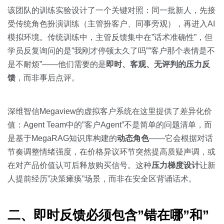
该团队的训练实验设计了一个关键对照：同一批新人，先接
受传统角色扮演训练（主管扮客户、同事旁观），再进入AI
模拟环境。传统训练中，主管反馈集中在”话术准确性”，但
学员反复询问的是”我刚才停顿太久了吗””客户那个表情是不
是不耐烦”——他们需要的是
即时、客观、无评判的压力反
馈
，而非事后点评。
深维智信Megaview的虚拟客户系统在这里提供了差异化价
值：Agent Team中的”客户Agent”不是简单的问题清单，而
是基于MegaRAG知识库构建的
动态角色
——它会根据对话
节奏调整情绪强度，在价格异议环节突然提高质疑声调，或
在对产品价值认可后释放购买信号。这种
压力梯度设计
让新
人提前经历”决策瘫痪”场景，而非在安全区背诵话术。
二、即时反馈必须包含”错在哪”和”