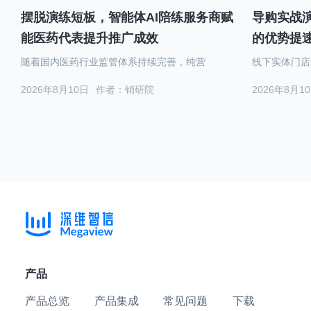
摆脱演练短板，智能体AI陪练服务商赋
导购实战演
能医药代表提升推广成效
的优势提
随着国内医药行业监管体系持续完善，纯营
线下实体门店
2026年8月10日
作者：销研院
2026年8月1
产品
产品总览
产品集成
常见问题
下载