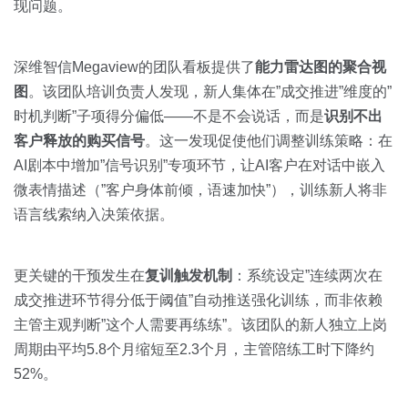
现问题。
深维智信Megaview的团队看板提供了
能力雷达图的聚合视
图
。该团队培训负责人发现，新人集体在”成交推进”维度的”
时机判断”子项得分偏低——不是不会说话，而是
识别不出
客户释放的购买信号
。这一发现促使他们调整训练策略：在
AI剧本中增加”信号识别”专项环节，让AI客户在对话中嵌入
微表情描述（”客户身体前倾，语速加快”），训练新人将非
语言线索纳入决策依据。
更关键的干预发生在
复训触发机制
：系统设定”连续两次在
成交推进环节得分低于阈值”自动推送强化训练，而非依赖
主管主观判断”这个人需要再练练”。该团队的新人独立上岗
周期由平均5.8个月缩短至2.3个月，主管陪练工时下降约
52%。