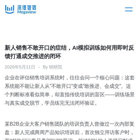
产品
Skip
to
content
解决方案
产品总览
新人销售不敢开口的症结，AI模拟训练如何用即时反
馈打通成交推进的闭环
客户案例
产品集成
按行业
2026年5月11日
By
销研院
企业在评估销售培训系统时，往往会问一个核心问题：这套
企业服务
开放平台
下载客户端
系统能不能让新人从”不敢开口”变成”敢推进、会成交”。这
个判断标准看似简单，却直指传统培训的盲区——训练场景
消费医疗
与真实成交脱节，学员练完无法闭环验证。
定价
教育
资源中心
某B2B企业大客户销售团队的培训负责人曾做过一次内部复
汽车
盘：新人完成两周产品知识培训后，首次独立拜访客户时，