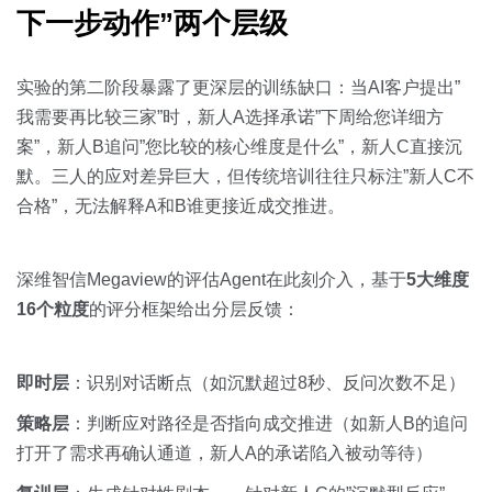
下一步动作”两个层级
实验的第二阶段暴露了更深层的训练缺口：当AI客户提出”
我需要再比较三家”时，新人A选择承诺”下周给您详细方
案”，新人B追问”您比较的核心维度是什么”，新人C直接沉
默。三人的应对差异巨大，但传统培训往往只标注”新人C不
合格”，无法解释A和B谁更接近成交推进。
深维智信Megaview的评估Agent在此刻介入，基于
5大维度
16个粒度
的评分框架给出分层反馈：
即时层
：识别对话断点（如沉默超过8秒、反问次数不足）
策略层
：判断应对路径是否指向成交推进（如新人B的追问
打开了需求再确认通道，新人A的承诺陷入被动等待）