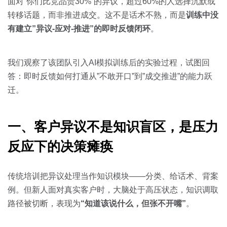
关于我们
资源中心
面对”你们比竞品贵30%”的异议，超过60%的人选择沉默或
房地产
转移话题，而非推进成交。这不是话术不熟，而是
训练中没
全部
有建立”异议-应对-推进”的即时反馈闭环
。
金融
预约演示
白皮书
按角色
我们观察了该团队引入AI模拟训练后的实验过程，试图回
答：即时反馈如何打通从”不敢开口”到”成交推进”的能力跃
销售会话智能
销售人员
迁。
销售管理
一、客户异议不是知识盲区，是压力
反应下的决策瘫痪
按业务场景
交易跟进
传统培训把异议处理当作知识模块——分类、给话术、背案
例。但新人面对真实客户时，大脑处于高压状态，知识调取
培训辅导
路径被切断，表现为
“知道该说什么，但张不开嘴”
。