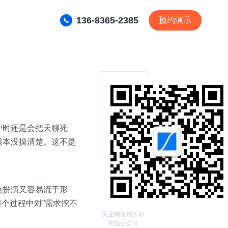
136-8365-2385
预约演示
户时还是会把天聊死
根本没摸清楚。这不是
色扮演又容易流于形
个过程中对”需求挖不
关注销售增长研
究院公众号