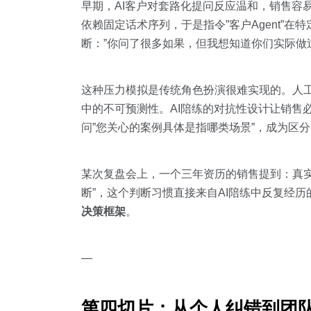
早期，AI客户对套路化提问反应温和，销售容易获得
依赖固定话术序列，于是指令”客户Agent”
断：”你问了很多如果，但我想知道你们实际做
这种压力模拟是传统角色扮演很难实现的。人工
中的不可预测性。AI陪练的对抗性设计让销售
问”您关心的案例具体是指哪类场景”，成为区
某次复盘会上，一个三年资历的销售提到：真实
断”，这个判断习惯直接来自AI陪练中反复经历
决策框架
。
—
第四切片：从个人纠错到团