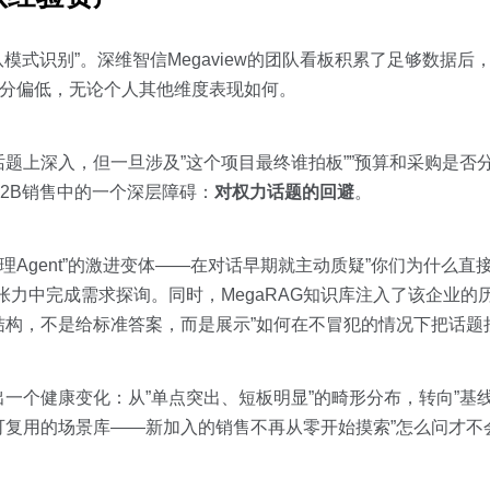
队模式识别”。深维智信Megaview的团队看板积累了足够数据
得分偏低，无论个人其他维度表现如何。
题上深入，但一旦涉及”这个项目最终谁拍板””预算和采购是否
2B销售中的一个深层障碍：
对权力话题的回避
。
采购经理Agent”的激进变体——在对话早期就主动质疑”你们为什么
张力中完成需求探询。同时，MegaRAG知识库注入了该企业的
构，不是给标准答案，而是展示”如何在不冒犯的情况下把话题
一个健康变化：从”单点突出、短板明显”的畸形分布，转向”基
复用的场景库——新加入的销售不再从零开始摸索”怎么问才不