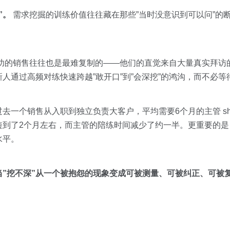
”。
需求挖掘的训练价值往往藏在那些”当时没意识到可以问”的断
功的销售往往也是最难复制的——他们的直觉来自大量真实拜访的
人通过高频对练快速跨越”敢开口”到”会深挖”的鸿沟，而不必等
一个销售从入职到独立负责大客户，平均需要6个月的主管 shad
短到了2个月左右，而主管的陪练时间减少了约一半。更重要的是
水平。
当”挖不深”从一个被抱怨的现象变成可被测量、可被纠正、可被