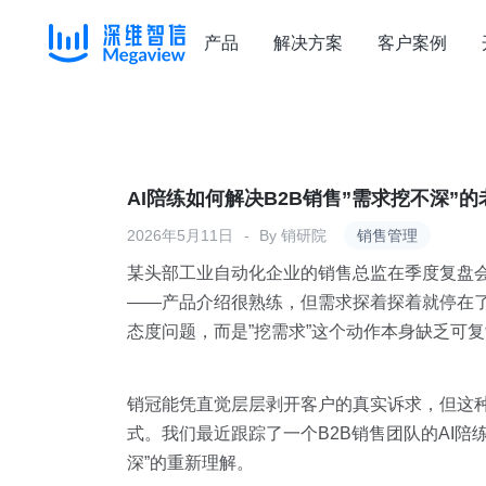
产品
解决方案
客户案例
Skip
to
content
AI陪练如何解决B2B销售”需求挖不深”的
2026年5月11日
By
销研院
销售管理
某头部工业自动化企业的销售总监在季度复盘
——产品介绍很熟练，但需求探着探着就停在
态度问题，而是”挖需求”这个动作本身缺乏可
销冠能凭直觉层层剥开客户的真实诉求，但这
式。我们最近跟踪了一个B2B销售团队的AI陪
深”的重新理解。