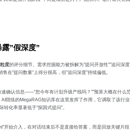
。
露”假深度”
个粒度
的评分细节。需求挖掘能力被拆解为”提问开放性””追问深度”
售在”提问数量”上得分很高，但”追问深度”持续偏低。
速确认信息——”您今年有计划升级产线吗？””预算大概在什么
I陪练的MegaRAG知识库在这里发挥了作用，它调取了该行业
实际转化率显著低于”探因式提问”。
练Agent”开始介入，在对话结束后不是直接给答案，而是回放关键