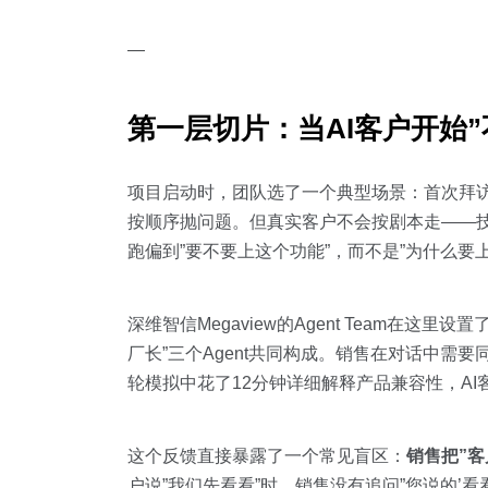
—
第一层切片：当AI客户开始”
项目启动时，团队选了一个典型场景：首次拜访
按顺序抛问题。但真实客户不会按剧本走——
跑偏到”要不要上这个功能”，而不是”为什么要
深维智信Megaview的Agent Team在这里设置
厂长”三个Agent共同构成。销售在对话中
轮模拟中花了12分钟详细解释产品兼容性，A
这个反馈直接暴露了一个常见盲区：
销售把”客
户说”我们先看看”时，销售没有追问”您说的’