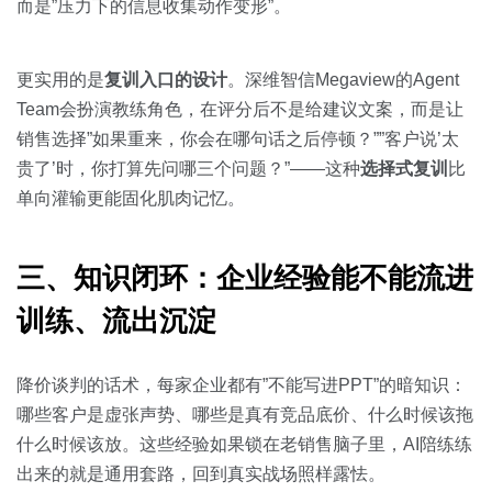
而是”压力下的信息收集动作变形”。
更实用的是
复训入口的设计
。深维智信Megaview的Agent
Team会扮演教练角色，在评分后不是给建议文案，而是让
销售选择”如果重来，你会在哪句话之后停顿？””客户说’太
贵了’时，你打算先问哪三个问题？”——这种
选择式复训
比
单向灌输更能固化肌肉记忆。
三、知识闭环：企业经验能不能流进
训练、流出沉淀
降价谈判的话术，每家企业都有”不能写进PPT”的暗知识：
哪些客户是虚张声势、哪些是真有竞品底价、什么时候该拖
什么时候该放。这些经验如果锁在老销售脑子里，AI陪练练
出来的就是通用套路，回到真实战场照样露怯。