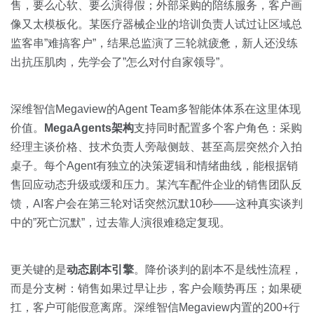
售，要么心软、要么演得假；外部采购的陪练服务，客户画
像又太模板化。某医疗器械企业的培训负责人试过让区域总
监客串”难搞客户”，结果总监演了三轮就疲惫，新人还没练
出抗压肌肉，先学会了”怎么对付自家领导”。
深维智信Megaview的Agent Team多智能体体系在这里体现
价值。
MegaAgents架构
支持同时配置多个客户角色：采购
经理主谈价格、技术负责人旁敲侧鼓、甚至高层突然介入拍
桌子。每个Agent有独立的决策逻辑和情绪曲线，能根据销
售回应动态升级或缓和压力。某汽车配件企业的销售团队反
馈，AI客户会在第三轮对话突然沉默10秒——这种真实谈判
中的”死亡沉默”，过去靠人演很难稳定复现。
更关键的是
动态剧本引擎
。降价谈判的剧本不是线性流程，
而是分支树：销售如果过早让步，客户会顺势再压；如果硬
扛，客户可能假意离席。深维智信Megaview内置的200+行