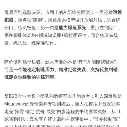
最后回到选型决策。市面上的AI陪练分两类：一类是
对话模
拟器
，重点在”能聊”，用通用大模型做开放域对话，适合练
开口、练流畅度；另一类是
能力锻造系统
，重点在”能训”，
用多智能体架构+领域知识库+细粒度评估，适合练复杂场
景、练抗压、练精准动作。
降价谈判属于后者。新人需要的不是”有个AI能陪我聊天”，
而是
一个能稳定制造压力、精准定位失误、支持反复纠错、
沉淀企业经验的训练环境
。
某B2B企业大客户团队的数据可以作为参考：引入深维智信
Megaview的降价谈判专项训练后，新人在模拟中首次完整
走完”探需-锚定-抗价-成交”四步流程的平均尝试次数，从11
轮降到4轮；真实客户拜访后的主管评价中，”节奏控制”和”
压力下的信息收集”两项得分，三个月内分别提升了37%和