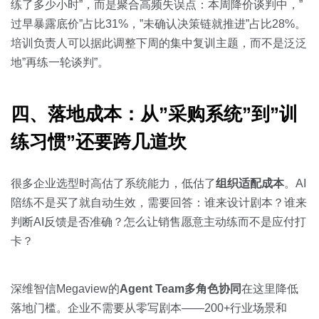
练了多少小时”，而是聚合高频失误点：本周降价谈判中，”
过早暴露底价”占比31%，”未确认决策链就推进”占比28%。
培训负责人可以据此调整下周的集中复训主题，而不是泛泛
地”再练一轮谈判”。
四、落地成本：从”采购系统”到”训
练习惯”还要跨几道坎
很多企业选型时高估了系统能力，低估了
组织适配成本
。AI
陪练不是买了就自动生效，需要回答：谁来设计剧本？谁来
判断AI反馈是否准确？怎么让销售愿意主动练而不是应付打
卡？
深维智信Megaview的
Agent Team多角色协同
在这里降低
落地门槛。企业不需要从零写剧本——200+行业场景和