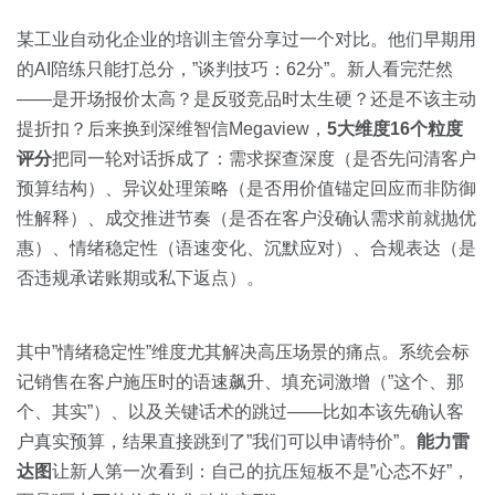
某工业自动化企业的培训主管分享过一个对比。他们早期用
的AI陪练只能打总分，”谈判技巧：62分”。新人看完茫然
——是开场报价太高？是反驳竞品时太生硬？还是不该主动
提折扣？后来换到深维智信Megaview，
5大维度16个粒度
评分
把同一轮对话拆成了：需求探查深度（是否先问清客户
预算结构）、异议处理策略（是否用价值锚定回应而非防御
性解释）、成交推进节奏（是否在客户没确认需求前就抛优
惠）、情绪稳定性（语速变化、沉默应对）、合规表达（是
否违规承诺账期或私下返点）。
其中”情绪稳定性”维度尤其解决高压场景的痛点。系统会标
记销售在客户施压时的语速飙升、填充词激增（”这个、那
个、其实”）、以及关键话术的跳过——比如本该先确认客
户真实预算，结果直接跳到了”我们可以申请特价”。
能力雷
达图
让新人第一次看到：自己的抗压短板不是”心态不好”，