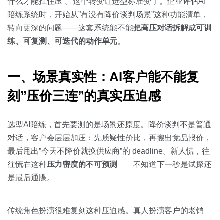
关于我们
资源中心
什么才能扛住压”。这个转变让选型标准变了。企业评估AI
房地产
陪练系统时，开始从”有没有降价谈判场景”这种功能清单，
全部
转向更深的问题——这套系统能不能
把高压对话拆解成可训
金融
练、可复测、可迭代的动作单元
。
预约演示
白皮书
按角色
一、场景真实性：AI客户能不能复
销售会话智能
销售人员
刻”压价三连”的真实压迫感
销售管理
选型AI陪练，首先要测的是场景还原度。降价谈判不是普通
对话，客户会层层加压：先质疑性价比，再搬出竞品报价，
按业务场景
最后甩出”今天不降价就换供应商”的 deadline。新人慌，往
往慌在这种
压力密度的不可预测
——不知道下一秒是试探还
交易跟进
是最后通牒。
培训辅导
传统角色扮演很难复刻这种压迫感。真人扮演客户的老销