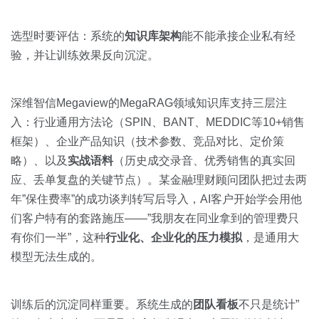
选型时要评估：系统的
知识库架构
能不能承接企业私有经
验，并让训练效果反向沉淀。
深维智信Megaview的MegaRAG领域知识库支持三层注
入：行业通用方法论（SPIN、BANT、MEDDIC等10+销售
框架）、企业产品知识（技术参数、竞品对比、定价策
略）、以及
实战语料
（历史成交录音、优秀销售的真实回
应、丢单复盘的关键节点）。某金融理财顾问团队把过去两
年”保住费率”的成功谈判转写后导入，AI客户开始学会用他
们客户特有的套路施压——”我朋友在同业拿到的管理费只
有你们一半”，这种
行业化、企业化的压力模拟
，是通用大
模型无法生成的。
训练后的沉淀同样重要。系统生成的
团队看板
不只是统计”