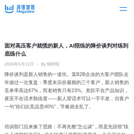
产品
Skip
to
content
解决方案
产品总览
面对高压客户就慌的新人，AI陪练的降价谈判对练到
底练什么
客户案例
产品集成
按行业
2026年5月11日
By
销研院
降价谈判是新人销售的一道坎。某B2B企业的大客户团队去
企业服务
开放平台
下载客户端
年做过一次复盘：季度末压价最狠的三个客户，新人销售的
丢单率高达67%，而老销售只有23%。差距不在产品知识，
消费医疗
甚至不在话术熟练度——新人背话术可以一字不差，但客户
定价
一句”你们比竞品贵40%”，节奏就全乱了。
教育
资源中心
汽车
培训部门后来换了思路：不再先教”怎么谈”，而是先回答”练