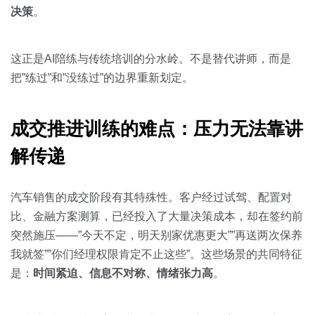
关于我们
资源中心
房地产
决策
。
全部
金融
这正是AI陪练与传统培训的分水岭。不是替代讲师，而是
预约演示
白皮书
把”练过”和”没练过”的边界重新划定。
按角色
销售会话智能
销售人员
成交推进训练的难点：压力无法靠讲
解传递
销售管理
汽车销售的成交阶段有其特殊性。客户经过试驾、配置对
按业务场景
比、金融方案测算，已经投入了大量决策成本，却在签约前
突然施压——”今天不定，明天别家优惠更大””再送两次保养
交易跟进
我就签””你们经理权限肯定不止这些”。这些场景的共同特征
培训辅导
是：
时间紧迫、信息不对称、情绪张力高
。