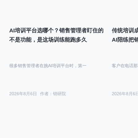
AI培训平台选哪个？销售管理者盯住的
传统培训成
不是功能，是这场训练能跑多久
AI陪练把
很多销售管理者在挑AI培训平台时，第一
客户在电话那
2026年8月6日
作者：销研院
2026年8月6