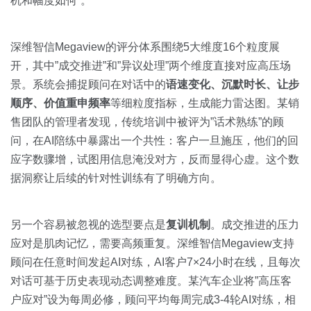
机和幅度如何”。
深维智信Megaview的评分体系围绕5大维度16个粒度展
开，其中”成交推进”和”异议处理”两个维度直接对应高压场
景。系统会捕捉顾问在对话中的
语速变化、沉默时长、让步
顺序、价值重申频率
等细粒度指标，生成能力雷达图。某销
售团队的管理者发现，传统培训中被评为”话术熟练”的顾
问，在AI陪练中暴露出一个共性：客户一旦施压，他们的回
应字数骤增，试图用信息淹没对方，反而显得心虚。这个数
据洞察让后续的针对性训练有了明确方向。
另一个容易被忽视的选型要点是
复训机制
。成交推进的压力
应对是肌肉记忆，需要高频重复。深维智信Megaview支持
顾问在任意时间发起AI对练，AI客户7×24小时在线，且每次
对话可基于历史表现动态调整难度。某汽车企业将”高压客
户应对”设为每周必修，顾问平均每周完成3-4轮AI对练，相