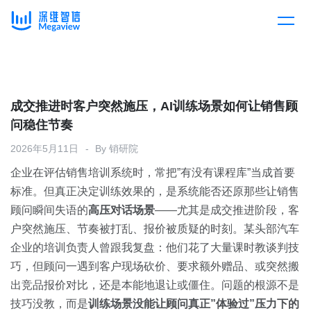
产品
Skip
to
content
解决方案
产品总览
成交推进时客户突然施压，AI训练场景如何让销售顾
问稳住节奏
客户案例
产品集成
按行业
2026年5月11日
By
销研院
企业在评估销售培训系统时，常把”有没有课程库”当成首要
企业服务
开放平台
下载客户端
标准。但真正决定训练效果的，是系统能否还原那些让销售
顾问瞬间失语的
高压对话场景
——尤其是成交推进阶段，客
消费医疗
户突然施压、节奏被打乱、报价被质疑的时刻。某头部汽车
定价
企业的培训负责人曾跟我复盘：他们花了大量课时教谈判技
教育
巧，但顾问一遇到客户现场砍价、要求额外赠品、或突然搬
资源中心
出竞品报价对比，还是本能地退让或僵住。问题的根源不是
汽车
技巧没教，而是
训练场景没能让顾问真正”体验过”压力下的