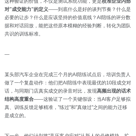
这种验证的价值，不仅是测试系统功能，更是
校准企业内部
对”成交能力”的定义
——到底什么是好的谈判节奏？什么是
必要的让步？什么是应该坚持的价值底线？AI陪练的评分数
据和对话回放，能把这些原本模糊的经验判断，转化为团队
共识的训练标准。
—
某头部汽车企业在完成三个月的AI陪练试点后，培训负责人
做了一个复盘动作：他们把AI陪练中表现最优的10段成交对
话，与同期门店真实成交的录音对比，发现
高频出现的话术
结构高度重合
——这验证了一个关键假设：当AI客户足够拟
真、训练反馈足够精准，”练过”和”真做过”之间的能力迁移
是成立的。
下一步，他们计划将”高压客户应对”从新人的必修模块，扩