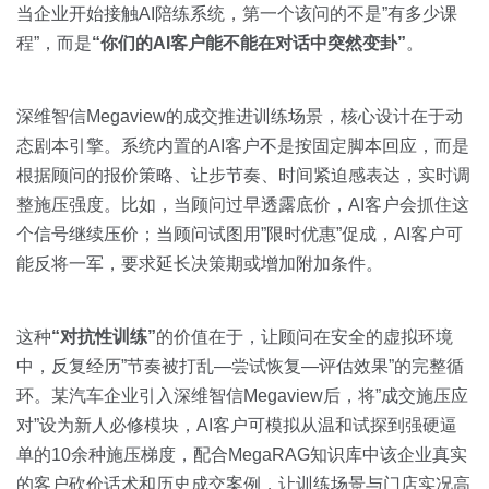
当企业开始接触AI陪练系统，第一个该问的不是”有多少课
程”，而是
“你们的AI客户能不能在对话中突然变卦”
。
深维智信Megaview的成交推进训练场景，核心设计在于动
态剧本引擎。系统内置的AI客户不是按固定脚本回应，而是
根据顾问的报价策略、让步节奏、时间紧迫感表达，实时调
整施压强度。比如，当顾问过早透露底价，AI客户会抓住这
个信号继续压价；当顾问试图用”限时优惠”促成，AI客户可
能反将一军，要求延长决策期或增加附加条件。
这种
“对抗性训练”
的价值在于，让顾问在安全的虚拟环境
中，反复经历”节奏被打乱—尝试恢复—评估效果”的完整循
环。某汽车企业引入深维智信Megaview后，将”成交施压应
对”设为新人必修模块，AI客户可模拟从温和试探到强硬逼
单的10余种施压梯度，配合MegaRAG知识库中该企业真实
的客户砍价话术和历史成交案例，让训练场景与门店实况高