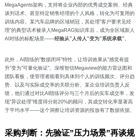
MegaAgents架构，支持将企业内部的优秀成交案例、经典
谈判话术、甚至特定销售经理的个人风格，转化为可复用的
训练内容。某汽车品牌的区域销冠，其处理”客户要求见经
理”的典型话术被录入MegaRAG知识库后，成为全区域新人
AI对练的标配场景——
经验从”人传人”变为”系统承载”
。
此外，AI陪练的”数据闭环”特性，让培训效果从”感觉有提
升”变为”可量化验证”。深维智信Megaview的能力雷达图和
团队看板，使管理者能看到具体到个人的训练频次、评分趋
势、以及与实际成交率的关联分析。某企业培训负责人反
馈，他们通过对比AI陪练评分与三个月后的实车成交率，发
现”异议处理”维度得分前20%的顾问，其成交转化率显著高
于平均水平——这个洞察让培训资源的投放有了数据依据。
采购判断：先验证”压力场景”再谈规