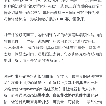
客户的沉默”到”银发群体的沉默”，从”线上咨询后的沉默”到”
转介绍场景中的沉默”。每种画像对应不同的AI客户行为模
式和评估标准，形成持续扩展的
100+客户画像库
。
对于保险顾问而言，这种训练方式的转变意味着职业能力的
可积累性。一位参与训练两年的顾问表示：”以前觉得自
己’不会聊天’，现在能看到具体是哪个环节在扣分，是等待
太短、问题太封闭，还是跟进太急。每次训练完都有明确的
复训目标，而不是笼统的’多练练’。”
保险行业的销售培训长期面临一个悖论：最宝贵的经验往往
发生在最不可控的场景中，而沉默正是其中最典型的一种。
深维智信Megaview的AI陪练系统并非让机器替代人的判
断，而是通过
动态场景生成、多智能体协作和能力量化评
估
，让这种判断变得可训练、可测量、可优化——最终让销