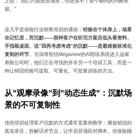
关于我们
资源中心
上说，”我们只能还原场景，但还原不了那个瞬间的判断依
房地产
据。”
全部
金融
预约演示
这几乎是保险行业销售培训的通病：
经验在个体身上，场景
白皮书
按角色
在记忆里，而沉默——那种客户在听完方案后低头看资料、
手指敲桌面、说”我再考虑考虑”的沉默——是最难被标准化
销售会话智能
销售人员
复制的环节
。当深维智信Megaview的AI陪练系统进入这家
寿险公司时，他们正在寻找的并非另一个培训工具，而是一
销售管理
种让销冠经验可提取、可量化、可批量训练的方法。
按业务场景
从”观摩录像”到”动态生成”：沉默场
交易跟进
景的不可复制性
培训辅导
传统培训处理客户沉默的方式通常是案例教学：播放销冠的
真实录音，拆解话术节点，让学员背诵应对脚本。但保险顾