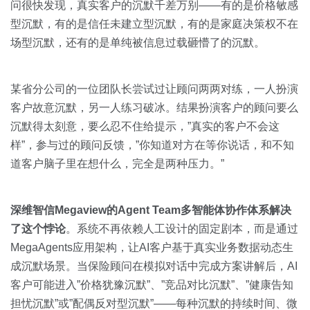
问很快发现，真实客户的沉默千差万别——有的是价格敏感
型沉默，有的是信任未建立型沉默，有的是家庭决策权不在
场型沉默，还有的是单纯被信息过载砸懵了的沉默。
某省分公司的一位团队长尝试过让顾问两两对练，一人扮演
客户故意沉默，另一人练习破冰。结果扮演客户的顾问要么
沉默得太刻意，要么忍不住给提示，”真实的客户不会这
样”，参与过的顾问反馈，”你知道对方在等你说话，和不知
道客户脑子里在想什么，完全是两种压力。”
深维智信Megaview的Agent Team多智能体协作体系解决
了这个悖论
。系统不再依赖人工设计的固定剧本，而是通过
MegaAgents应用架构，让AI客户基于真实业务数据动态生
成沉默场景。当保险顾问在模拟对话中完成方案讲解后，AI
客户可能进入”价格犹豫沉默”、”竞品对比沉默”、”健康告知
担忧沉默”或”配偶反对型沉默”——每种沉默的持续时间、微