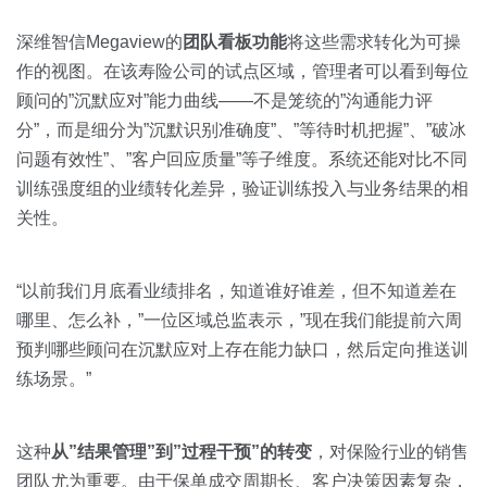
深维智信Megaview的
团队看板功能
将这些需求转化为可操
作的视图。在该寿险公司的试点区域，管理者可以看到每位
顾问的”沉默应对”能力曲线——不是笼统的”沟通能力评
分”，而是细分为”沉默识别准确度”、”等待时机把握”、”破冰
问题有效性”、”客户回应质量”等子维度。系统还能对比不同
训练强度组的业绩转化差异，验证训练投入与业务结果的相
关性。
“以前我们月底看业绩排名，知道谁好谁差，但不知道差在
哪里、怎么补，”一位区域总监表示，”现在我们能提前六周
预判哪些顾问在沉默应对上存在能力缺口，然后定向推送训
练场景。”
这种
从”结果管理”到”过程干预”的转变
，对保险行业的销售
团队尤为重要。由于保单成交周期长、客户决策因素复杂，