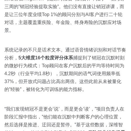
三周的”销冠经验提取实验”。他们没有直接让销冠讲课，而
是让三位年度业绩Top 1%的顾问分别与AI客户进行二十轮
对话，主题覆盖重疾险、年金险、终身寿险的沉默应对场
景。
系统记录的不只是话术文本。通过语音情绪识别和对话节奏
分析，
5大维度16个粒度评分体系
捕捉到了销冠在沉默时刻
的微妙行为模式：Top顾问在客户沉默后的平均等待时间为
4.2秒（行业平均1.8秒），沉默期间的语气词使用频率低
37%，但开放式问题占比高出两倍。这些此前从未被量化
的”经验”，被转化为可训练的能力指标。
“我们发现销冠不是更会’说’，而是更会’读’，”项目负责人在
阶段汇报中指出，”他们能在沉默中判断客户的心理位置，
然后选择是推进、迂回还是暂停。”基于这些数据，深维智