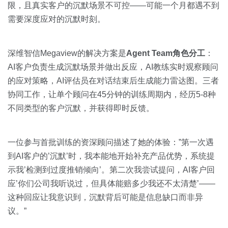
限，且真实客户的沉默场景不可控——可能一个月都遇不到
需要深度应对的沉默时刻。
深维智信Megaview的解决方案是
Agent Team角色分工
：
AI客户负责生成沉默场景并做出反应，AI教练实时观察顾问
的应对策略，AI评估员在对话结束后生成能力雷达图。三者
协同工作，让单个顾问在45分钟的训练周期内，经历5-8种
不同类型的客户沉默，并获得即时反馈。
一位参与首批训练的资深顾问描述了她的体验：”第一次遇
到AI客户的’沉默’时，我本能地开始补充产品优势，系统提
示我’检测到过度推销倾向’。第二次我尝试提问，AI客户回
应’你们公司我听说过，但具体能赔多少我还不太清楚’——
这种回应让我意识到，沉默背后可能是信息缺口而非异
议。”