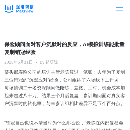
产品
Skip
to
content
解决方案
产品总览
保险顾问面对客户沉默时的反应，AI模拟训练能批量
复制销冠经验
客户案例
产品集成
按行业
2026年5月11日
By
销研院
某头部寿险公司的培训主管老陈算过一笔账：去年为了复制
企业服务
开放平台
下载客户端
三位销冠的”沉默应对”经验，公司组织了六场线下工作坊，
每场抽调二十名资深顾问做陪练，差旅、工时、机会成本加
消费医疗
起来超过八十万。结果三个月后复盘，参训顾问面对真实客
定价
户沉默时的转化率，与未参训组相比差异不足五个百分点。
教育
资源中心
汽车
“销冠自己也说不清当时为什么那么说，”老陈在内部复盘会