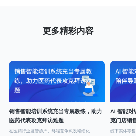
销售智能培训系统充当专属教练，助力
AI 智能
医药代表攻克拜访难题
克门店销
在医药行业监管趋严、终端竞争愈发精细化
线下实体零售