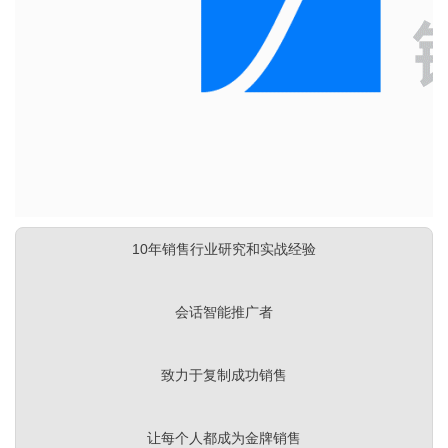
关于我们
资源中心
房地产
全部
金融
预约演示
白皮书
按角色
销售会话智能
销售人员
销售管理
10年销售行业研究和实战经验
按业务场景
会话智能推广者
交易跟进
致力于复制成功销售
培训辅导
让每个人都成为金牌销售