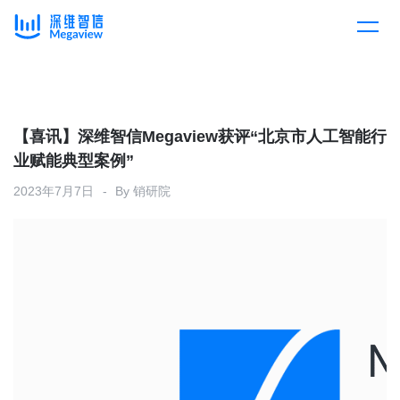
产品
Skip
to
content
解决方案
产品总览
【喜讯】深维智信Megaview获评“北京市人工智能行
业赋能典型案例”
客户案例
产品集成
按行业
2023年7月7日
By
销研院
企业服务
开放平台
下载客户端
消费医疗
定价
教育
资源中心
汽车