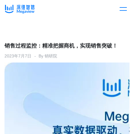
产品
Skip
to
content
解决方案
产品总览
销售过程监控：精准把握商机，实现销售突破！
2023年7月7日
By
销研院
客户案例
产品集成
按行业
企业服务
开放平台
下载客户端
消费医疗
定价
教育
资源中心
汽车