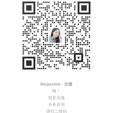
Megaview · 沈微
嗨！
我是沈微
业务咨询
请扫二维码