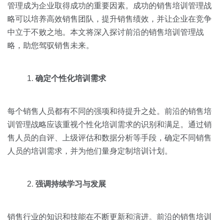
关于我们
资源中心
管理成为企业取得成功的重要因素。成功的销售培训管理战
房地产
略可以培养高效销售团队，提升销售绩效，并让企业在竞争
全部
中立于不败之地。本文将深入探讨前沿的销售培训管理战
金融
预约演示
略，助您驾驭销售未来。
白皮书
按角色
销售会话智能
确定个性化培训需求
销售人员
销售管理
每个销售人员都有不同的强项和待提升之处。前沿的销售培
训管理战略应该重视个性化培训需求的识别和满足。通过销
售人员的自评、上级评估和数据分析等手段，确定不同销售
按业务场景
人员的培训需求，并为他们量身定制培训计划。
交易跟进
强调持续学习与发展
培训辅导
销售行业的知识和技能在不断更新和演进。前沿的销售培训