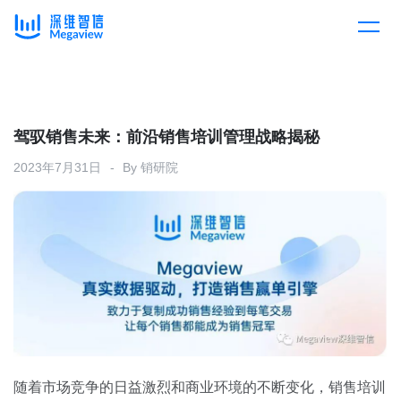
产品
Skip
to
content
解决方案
产品总览
驾驭销售未来：前沿销售培训管理战略揭秘
2023年7月31日
By
销研院
客户案例
产品集成
按行业
企业服务
开放平台
下载客户端
消费医疗
定价
教育
资源中心
汽车
随着市场竞争的日益激烈和商业环境的不断变化，销售培训