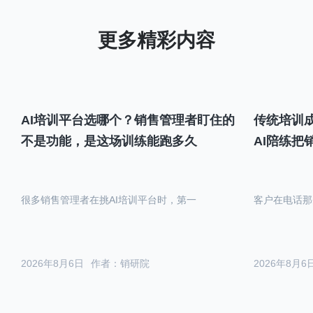
AI培训平台选哪个？销售管理者盯住的
传统培训成
不是功能，是这场训练能跑多久
AI陪练把
很多销售管理者在挑AI培训平台时，第一
客户在电话那
2026年8月6日
作者：销研院
2026年8月6