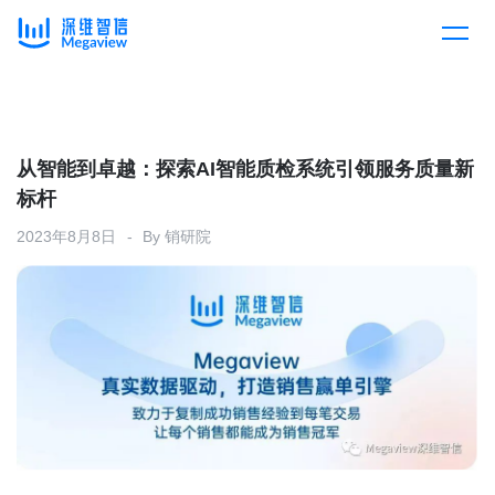
产品
Skip
to
content
解决方案
产品总览
从智能到卓越：探索AI智能质检系统引领服务质量新
标杆
客户案例
产品集成
按行业
2023年8月8日
By
销研院
企业服务
开放平台
下载客户端
消费医疗
定价
教育
资源中心
汽车