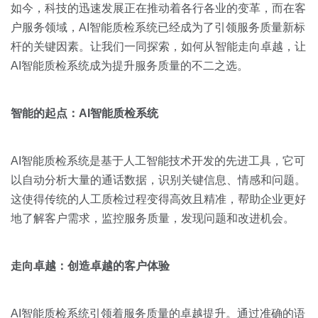
关于我们
资源中心
如今，科技的迅速发展正在推动着各行各业的变革，而在客
房地产
户服务领域，AI智能质检系统已经成为了引领服务质量新标
全部
杆的关键因素。让我们一同探索，如何从智能走向卓越，让
金融
预约演示
AI智能质检系统成为提升服务质量的不二之选。
白皮书
按角色
销售会话智能
智能的起点：
AI
智能质检系统
销售人员
销售管理
AI智能质检系统是基于人工智能技术开发的先进工具，它可
以自动分析大量的通话数据，识别关键信息、情感和问题。
这使得传统的人工质检过程变得高效且精准，帮助企业更好
按业务场景
地了解客户需求，监控服务质量，发现问题和改进机会。
交易跟进
走向卓越：创造卓越的客户体验
培训辅导
AI智能质检系统引领着服务质量的卓越提升。通过准确的语