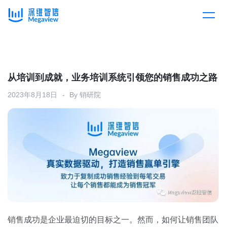
产品
Skip
to
content
解决方案
产品总览
从培训到成就，业务培训系统引领您的销售成功之路
2023年8月18日
By
销研院
客户案例
产品集成
按行业
企业服务
开放平台
下载客户端
消费医疗
定价
教育
资源中心
汽车
销售成功是企业最迫切的目标之一。然而，如何让销售团队