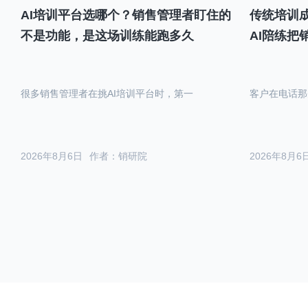
AI培训平台选哪个？销售管理者盯住的
传统培训成
不是功能，是这场训练能跑多久
AI陪练把
很多销售管理者在挑AI培训平台时，第一
客户在电话那
2026年8月6日
作者：销研院
2026年8月6