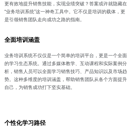
关于我们
资源中心
更有效地提升销售技能，实现业绩突破？答案或许就隐藏在
房地产
“业务培训系统”这一神奇工具中。它不仅是培训的载体，更
全部
金融
是引领销售团队走向成功之路的指南。
预约演示
白皮书
按角色
全面培训涵盖
销售会话智能
销售人员
业务培训系统不仅仅是一个简单的培训平台，更是一个全面
的学习生态系统。通过多媒体教学、互动课程和实际案例分
销售管理
析，销售人员可以全面学习销售技巧、产品知识以及市场趋
势。这种多维度的培训涵盖，帮助销售团队从各个方面提升
按业务场景
自己，为销售成功打下坚实基础。
交易跟进
培训辅导
个性化学习路径